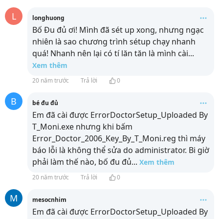
L
longhuong
Bố Đu đủ ơi! Mình đã sét up xong, nhưng ngạc
nhiên là sao chương trình sétup chạy nhanh
quá! Nhanh nên lại có tí lăn tăn là mình cài
...
Xem thêm
20 năm trước
Trả lời
0
B
bé đu đủ
Em đã cài được ErrorDoctorSetup_Uploaded By
T_Moni.exe nhưng khi bấm
Error_Doctor_2006_Key_By_T_Moni.reg thì máy
báo lỗi là không thể sửa do administrator. Bi giờ
phải làm thế nào, bố đu đủ
...
Xem thêm
20 năm trước
Trả lời
0
M
mesocnhim
Em đã cài được ErrorDoctorSetup_Uploaded By