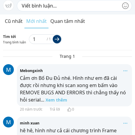
Cũ nhất
Mới nhất
Quan tâm nhất
Tìm tới
/
1
Trang bình luận
Trang 1
M
Mebongxinh
Cảm ơn Bố Đu Đủ nhé. Hình như em đã cài
được rồi nhưng khi scan xong em bấm vào
REMOVE BUGS AND ERRORS thì chẳng thấy nó
hỏi serial
...
Xem thêm
20 năm trước
Trả lời
0
M
minh xuan
hê hê, hình như cả cái chương trình Frame