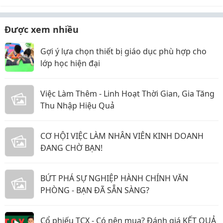
Được xem nhiều
Gợi ý lựa chọn thiết bị giáo dục phù hợp cho
lớp học hiện đại
Việc Làm Thêm - Linh Hoạt Thời Gian, Gia Tăng
Thu Nhập Hiệu Quả
CƠ HỘI VIỆC LÀM NHÂN VIÊN KINH DOANH
ĐANG CHỜ BẠN!
BỨT PHÁ SỰ NGHIỆP HÀNH CHÍNH VĂN
PHÒNG - BẠN ĐÃ SẴN SÀNG?
Cổ phiếu TCX - Có nên mua? Đánh giá KẾT QUẢ