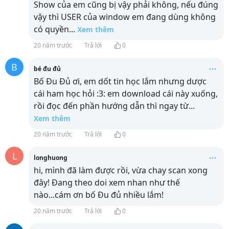
Show của em cũng bị vậy phải không, nếu đúng
vậy thì USER của window em đang dùng không
có quyền
...
Xem thêm
20 năm trước
Trả lời
0
B
bé đu đủ
Bố Đu Đủ ơi, em dốt tin học lắm nhưng dược
cái ham học hỏi :3: em download cái này xuống,
rồi đọc đến phần hướng dẫn thì ngay từ
...
Xem thêm
20 năm trước
Trả lời
0
L
longhuong
hi, mình đã làm được rồi, vừa chay scan xong
đây! Đang theo doi xem nhan như thế
nào...cám ơn bố Đu đủ nhiều lắm!
20 năm trước
Trả lời
0