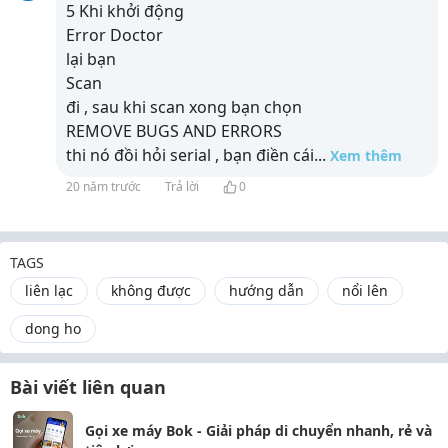
5 Khi khởi động
Error Doctor
lại bạn
Scan
đi , sau khi scan xong bạn chọn
REMOVE BUGS AND ERRORS
thi nó đồi hỏi serial , bạn điền cái
...
Xem thêm
20 năm trước
Trả lời
0
TAGS
liên lạc
không được
hướng dẫn
nổi lên
dong ho
Bài viết liên quan
Gọi xe máy Bok - Giải pháp di chuyển nhanh, rẻ và