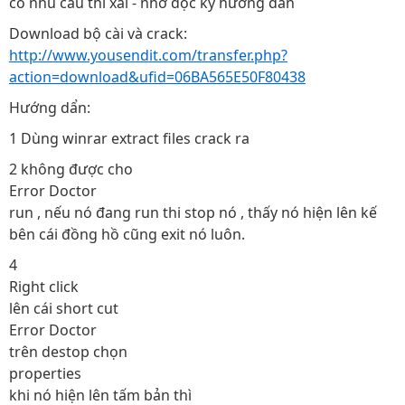
có nhu cầu thì xài - nhớ đọc kỹ hướng dẫn
Download bộ cài và crack:
http://www.yousendit.com/transfer.php?
action=download&ufid=06BA565E50F80438
Hướng dẩn:
1 Dùng winrar extract files crack ra
2 không được cho
Error Doctor
run , nếu nó đang run thi stop nó , thấy nó hiện lên kế
bên cái đồng hồ cũng exit nó luôn.
4
Right click
lên cái short cut
Error Doctor
trên destop chọn
properties
khi nó hiện lên tấm bản thì