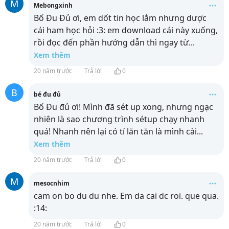
M
Mebongxinh
Bố Đu Đủ ơi, em dốt tin học lắm nhưng dược
cái ham học hỏi :3: em download cái này xuống,
rồi đọc đến phần hướng dẫn thì ngay từ
...
Xem thêm
20 năm trước
Trả lời
0
B
bé đu đủ
Bố Đu đủ ơi! Mình đã sét up xong, nhưng ngạc
nhiên là sao chương trình sétup chạy nhanh
quá! Nhanh nên lại có tí lăn tăn là mình cài
...
Xem thêm
20 năm trước
Trả lời
0
M
mesocnhim
cam on bo du du nhe. Em da cai dc roi. que qua.
:14:
20 năm trước
Trả lời
0