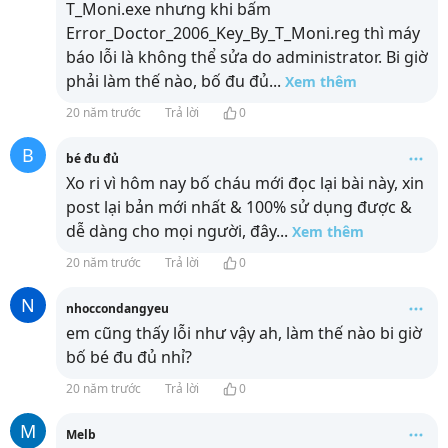
T_Moni.exe nhưng khi bấm
Error_Doctor_2006_Key_By_T_Moni.reg thì máy
báo lỗi là không thể sửa do administrator. Bi giờ
phải làm thế nào, bố đu đủ
...
Xem thêm
20 năm trước
Trả lời
0
B
bé đu đủ
Xo ri vì hôm nay bố cháu mới đọc lại bài này, xin
post lại bản mới nhất & 100% sử dụng được &
dễ dàng cho mọi người, đây
...
Xem thêm
20 năm trước
Trả lời
0
N
nhoccondangyeu
em cũng thấy lỗi như vậy ah, làm thế nào bi giờ
bố bé đu đủ nhỉ?
20 năm trước
Trả lời
0
M
Melb