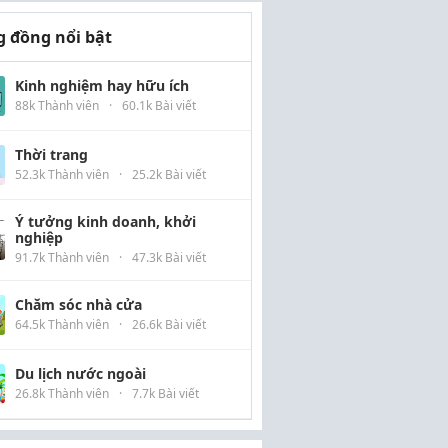
 đồng nổi bật
Kinh nghiệm hay hữu ích
88k Thành viên
·
60.1k Bài viết
Thời trang
52.3k Thành viên
·
25.2k Bài viết
Ý tưởng kinh doanh, khởi
nghiệp
91.7k Thành viên
·
47.3k Bài viết
Chăm sóc nhà cửa
64.5k Thành viên
·
26.6k Bài viết
Du lịch nước ngoài
26.8k Thành viên
·
7.7k Bài viết