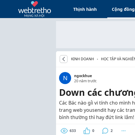
Thịnh hành
Cộng đồng
KINH DOANH
HỌC TẬP VÀ NGHIÊ
ngockhue
N
20 năm trước
Down các chương
Các Bác nào gỉi vi tính cho mình 
trang web yousendit hay các tra
bình thường thì hay đứt link lắm! 
633
0
2