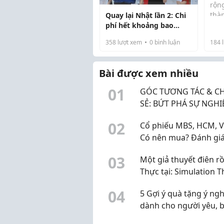
rộng
thà
Quay lại Nhật lần 2: Chi
bắt
phí hết khoảng bao
ngà
nhiêu để tham gia
358
lượt xem
0
bình luận
184
l
khôn
chương trình?
lựa
nân
Bài được xem nhiều
n...
0
1
GÓC TƯƠNG TÁC & CH
SẺ: BỨT PHÁ SỰ NGHI
NGÀNH KẾ TOÁN TRÊ
0
2
Cổ phiếu MBS, HCM, V
TIMVIEC365!
Có nên mua? Đánh gi
KQKD quý 2 và dự ph
0
3
Một giả thuyết điên rồ
lợi nhuận quý 3 năm 
Thực tại: Simulation 
0
4
5 Gợi ý quà tặng ý ngh
dành cho người yêu, 
trong những dịp đặc b