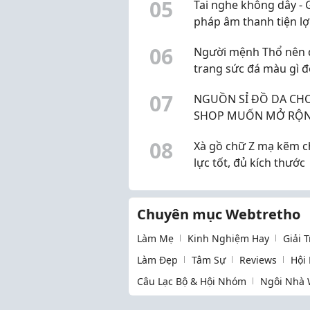
0
5
Tai nghe không dây - G
pháp âm thanh tiện lợ
cuộc sống hiện đại
0
6
Người mệnh Thổ nên 
trang sức đá màu gì 
phong thủy?
0
7
NGUỒN SỈ ĐỒ DA CH
SHOP MUỐN MỞ RỘ
SẢN PHẨM
0
8
Xà gồ chữ Z mạ kẽm c
lực tốt, đủ kích thước
Chuyên mục Webtretho
Làm Mẹ
Kinh Nghiệm Hay
Giải 
Làm Đẹp
Tâm Sự
Reviews
Hội
Câu Lạc Bộ & Hội Nhóm
Ngôi Nhà 