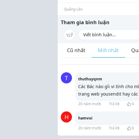
Quảng cáo
Tham gia bình luận
Cũ nhất
Mới nhất
Qu
T
thuthuyqnm
Các Bác nào gỉi vi tính cho 
trang web yousendit hay các 
20 năm trước
Trả lời
0
H
hamvui
20 năm trước
Trả lời
0