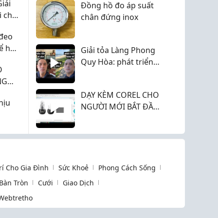
iải
Đồng hồ đo áp suất
i cho
chân đứng inox
đeo
để hợp
Giải tỏa Làng Phong
Quy Hòa: phát triển
O
hay bảo tồn di sản
NG
DẠY KÈM COREL CHO
hịu
NGƯỜI MỚI BẮT ĐẦU
TỪ CON SỐ 0
Trí Cho Gia Đình
Sức Khoẻ
Phong Cách Sống
 Bàn Tròn
Cưới
Giao Dịch
Webtretho