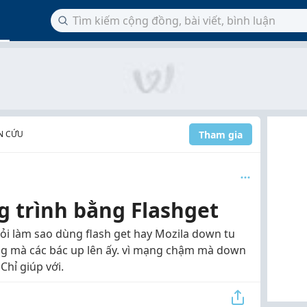
Tham gia
N CỨU
 trình bằng Flashget
hỏi làm sao dùng flash get hay Mozila down tu
ng mà các bác up lên ấy. vì mạng chậm mà down
Chỉ giúp với.