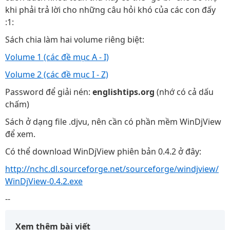
khi phải trả lời cho những câu hỏi khó của các con đấy
:1:
Sách chia làm hai volume riêng biệt:
Volume 1 (các đề mục A - I)
Volume 2 (các đề mục I - Z)
Password để giải nén:
englishtips.org
(nhớ có cả dấu
chấm)
Sách ở dạng file .djvu, nên cần có phần mềm WinDjView
để xem.
Có thể download WinDjView phiên bản 0.4.2 ở đây:
http://nchc.dl.sourceforge.net/sourceforge/windjview/
WinDjView-0.4.2.exe
--
Xem thêm bài viết