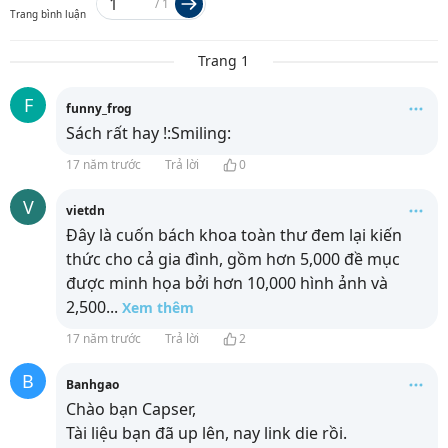
/
1
Trang bình luận
Trang 1
F
funny_frog
Sách rất hay !:Smiling:
17 năm trước
Trả lời
0
V
vietdn
Đây là cuốn bách khoa toàn thư đem lại kiến
thức cho cả gia đình, gồm hơn 5,000 đề mục
được minh họa bởi hơn 10,000 hình ảnh và
2,500
...
Xem thêm
17 năm trước
Trả lời
2
B
Banhgao
Chào bạn Capser,
Tài liệu bạn đã up lên, nay link die rồi.