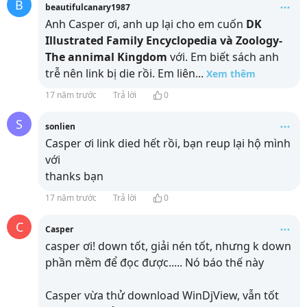
B
beautifulcanary1987
Anh Casper ơi, anh up lại cho em cuốn
DK
Illustrated Family Encyclopedia và Zoology-
The annimal Kingdom
với. Em biết sách anh
trễ nên link bị die rồi. Em liên
...
Xem thêm
17 năm trước
Trả lời
0
S
sonlien
Casper ơi link died hết rồi, bạn reup lại hộ mình
với
thanks bạn
17 năm trước
Trả lời
0
C
Casper
casper ơi! down tốt, giải nén tốt, nhưng k down
phần mềm để đọc được..... Nó báo thế này
Casper vừa thử download WinDjView, vẫn tốt