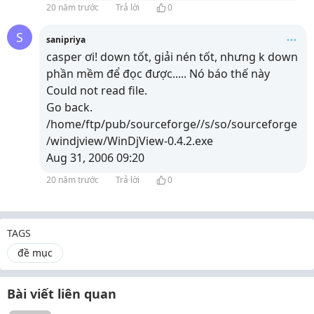
20 năm trước
Trả lời
0
S
sanipriya
casper ơi! down tốt, giải nén tốt, nhưng k down
phần mềm để đọc được..... Nó báo thế này
Could not read file.
Go back.
/home/ftp/pub/sourceforge//s/so/sourceforge
/windjview/WinDjView-0.4.2.exe
Aug 31, 2006 09:20
20 năm trước
Trả lời
0
TAGS
đề mục
Bài viết liên quan