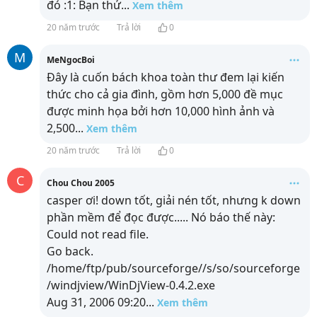
đó :1: Bạn thử
...
Xem thêm
20 năm trước
Trả lời
0
M
MeNgocBoi
Đây là cuốn bách khoa toàn thư đem lại kiến
thức cho cả gia đình, gồm hơn 5,000 đề mục
được minh họa bởi hơn 10,000 hình ảnh và
2,500
...
Xem thêm
20 năm trước
Trả lời
0
C
Chou Chou 2005
casper ơi! down tốt, giải nén tốt, nhưng k down
phần mềm để đọc được..... Nó báo thế này:
Could not read file.
Go back.
/home/ftp/pub/sourceforge//s/so/sourceforge
/windjview/WinDjView-0.4.2.exe
Aug 31, 2006 09:20
...
Xem thêm