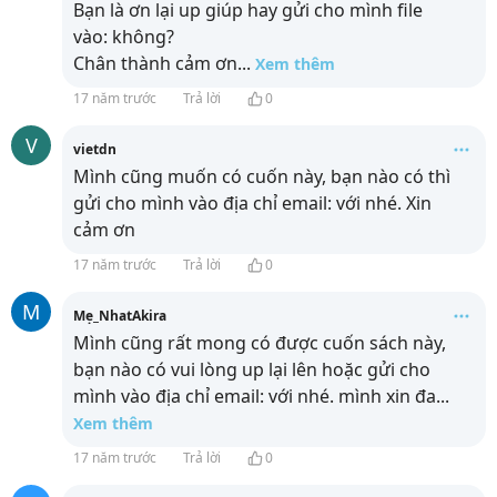
Bạn là ơn lại up giúp hay gửi cho mình file
vào:
không?
Chân thành cảm ơn
...
Xem thêm
17 năm trước
Trả lời
0
V
vietdn
Mình cũng muốn có cuốn này, bạn nào có thì
gửi cho mình vào địa chỉ email:
với nhé. Xin
cảm ơn
17 năm trước
Trả lời
0
M
Mẹ_NhatAkira
Mình cũng rất mong có được cuốn sách này,
bạn nào có vui lòng up lại lên hoặc gửi cho
mình vào địa chỉ email:
với nhé. mình xin đa
...
Xem thêm
17 năm trước
Trả lời
0