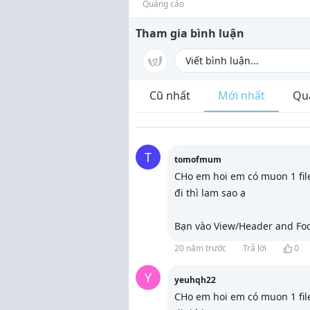
Quảng cáo
Tham gia bình luận
Cũ nhất
Mới nhất
Qu
T
tomofmum
CHo em hoi em có muon 1 fil
đi thì lam sao ạ
Bạn vào View/Header and Foo
20 năm trước
Trả lời
0
Y
yeuhqh22
CHo em hoi em có muon 1 fil