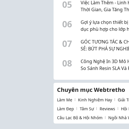
0
5
Việc Làm Thêm - Linh 
Thời Gian, Gia Tăng T
Nhập Hiệu Quả
0
6
Gợi ý lựa chọn thiết bị
dục phù hợp cho lớp 
hiện đại
0
7
GÓC TƯƠNG TÁC & CH
SẺ: BỨT PHÁ SỰ NGHI
NGÀNH KẾ TOÁN TRÊ
0
8
Công Nghệ In 3D Mô 
TIMVIEC365!
So Sánh Resin SLA Và
2026
Chuyên mục Webtretho
Làm Mẹ
Kinh Nghiệm Hay
Giải 
Làm Đẹp
Tâm Sự
Reviews
Hội
Câu Lạc Bộ & Hội Nhóm
Ngôi Nhà 