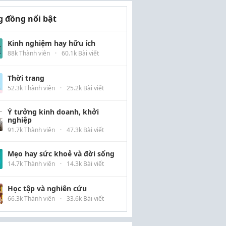
 đồng nổi bật
Kinh nghiệm hay hữu ích
88k Thành viên
·
60.1k Bài viết
Thời trang
52.3k Thành viên
·
25.2k Bài viết
Ý tưởng kinh doanh, khởi
nghiệp
91.7k Thành viên
·
47.3k Bài viết
Mẹo hay sức khoẻ và đời sống
14.7k Thành viên
·
14.3k Bài viết
Học tập và nghiên cứu
66.3k Thành viên
·
33.6k Bài viết