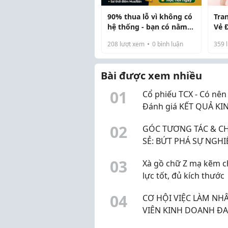
90% thua lỗ vì không có
Tra
hệ thống - bạn có nằm
Vẻ 
trong số đó?
Cho
208
lượt xem
0
bình luận
359
l
Tế
Bài được xem nhiều
0
1
Cổ phiếu TCX - Có nê
Đánh giá KẾT QUẢ KI
DOANH và DỰ PHÓNG
0
2
GÓC TƯƠNG TÁC & CH
NHUẬN năm 2026 & 2
SẺ: BỨT PHÁ SỰ NGHI
NGÀNH QUAN HỆ ĐỐI
0
3
Xà gồ chữ Z mạ kẽm c
NGOẠI TRÊN TIMVIEC3
lực tốt, đủ kích thước
0
4
CƠ HỘI VIỆC LÀM NH
VIÊN KINH DOANH Đ
CHỜ BẠN!