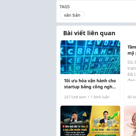
TAGS
văn bản
Bài viết liên quan
Tầm
mỹ 
điể
Dù 
tra
Đã l
đẹp
Tối ưu hóa vận hành cho
nên
startup bằng công nghệ
phẩ
số hóa văn bản
267
lượt xem
1
bình luận
90
lư
cho
son
mas
...