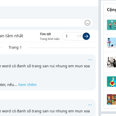
Cộng
Tìm tới
an tâm nhất
/
1
Trang bình luận
Trang 1
e word có đanh số trang san rui nhung em mun xoa
ter, nếu
...
Xem thêm
e word có đanh số trang san rui nhung em mun xoa