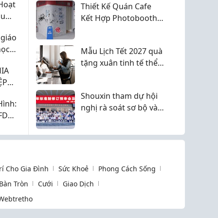
Hoạt
Thiết Kế Quán Cafe
hu
Kết Hợp Photobooth -
Giải Pháp Gia Tăng
 giáo
Trải Nghiệm Và Thu
học
Mẫu Lịch Tết 2027 quà
Hút Khách Hàng
tặng xuân tinh tế thể
IA
hiện đẳng cấp
ỆP
N
Shouxin tham dự hội
Hình:
nghị rà soát sơ bộ và
 FDM
hội nghị phương án
xây dựng, sửa đổi tiêu
chuẩn quốc gia năm
2026
Trí Cho Gia Đình
Sức Khoẻ
Phong Cách Sống
 Bàn Tròn
Cưới
Giao Dịch
Webtretho