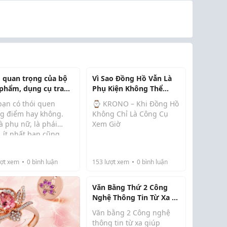
 quan trọng của bộ
Vì Sao Đồng Hồ Vẫn Là
phẩm, dụng cụ trang
Phụ Kiện Không Thể
m cơ bản
Thiếu Trong Thời Đại Số?
bạn có thói quen
⌚ KRONO – Khi Đồng Hồ
ng điểm hay không.
Không Chỉ Là Công Cụ
à phụ nữ, là phái
Xem Giờ
, ít nhất bạn cũng
Trong thời đại mà điện
 sở hữu một số mỹ
thoại thông minh có thể
m cơ bản để làm đẹp
thay thế hầu hết các chức
ợt xem
0
bình luận
153
lượt xem
0
bình luận
 chính mình. Một thỏi
năng của đồng hồ, việc
, hộp phấn phủ hay
một người vẫn lựa chọn
cara,… là những món
Văn Bằng Thứ 2 Công
đeo đồng hồ trên cổ tay
Nghệ Thông Tin Từ Xa -
không đ...
Lựa Chọn Linh Hoạt
Văn bằng 2 Công nghệ
Trong Thời Đại Số
thông tin từ xa giúp