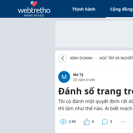
Thịnh hành
Cộng đồng
KINH DOANH
HỌC TẬP VÀ NGHIÊ
Mẹ Tý
M
20 năm trước
Đánh số trang t
Tôi có đánh một quyết định rất dà
thì làm như thế nào. Ai biết mách
2.9K
0
5