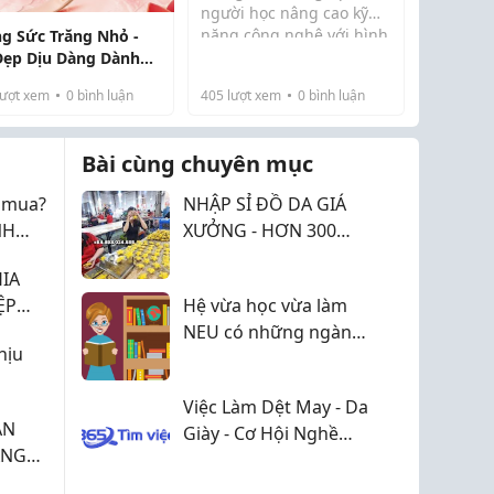
người học nâng cao kỹ
năng công nghệ với hình
ng Sức Trăng Nhỏ -
Vì Sao Công Nghệ Thông
thức học online linh hoạt,
Đẹp Dịu Dàng Dành
Tin Được Nhiều Người
phù hợp cho người đi
 Người Yêu Sự Tinh
Chọn Học Văn Bằn...
ượt xem
0
bình luận
405
lượt xem
0
bình luận
làm.
Bài cùng chuyên mục
n mua?
NHẬP SỈ ĐỒ DA GIÁ
NH
XƯỞNG - HƠN 300
 LỢI
MẪU CÓ SẴN, CÓ VAT,
IA
027
GIAO NHANH, HỖ TRỢ
ỆP
Hệ vừa học vừa làm
ĐẠI LÝ KINH DOANH
NEU có những ngành
hịu
65!
nào 2026?
Việc Làm Dệt May - Da
ÂN
Giày - Cơ Hội Nghề
ANG
Nghiệp Ổn Định Trong
Ngành Sản Xuất