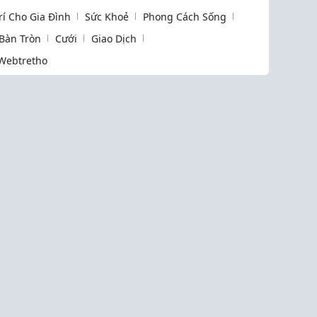
Trí Cho Gia Đình
Sức Khoẻ
Phong Cách Sống
 Bàn Tròn
Cưới
Giao Dịch
Webtretho