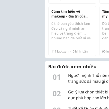
sở hữu không gian riêng
chu
để chia sẻ kiến thức, xây
dựng thương hiệu ...
Cùng tìm hiểu về
Tầm
makeup - Giá trị của
mỹ 
nghề trang điểm hiện
điể
ó thể bạn yêu thích làm
Dù 
nay
đẹp và nghĩ mình am
tra
hiểu về trang điểm,
Đã l
nhưng bạn đã biết gì về
đẹp
makeup? Đâu là các cách
nên
trang điểm xu hướng
phẩ
111
lượt xem
0
bình luận
90
lư
hiện nay? Cùng New Gem
cho
tham khảo bài viết dưới
son
đây để tìm hiểu về ma...
mas
Bài được xem nhiều
...
0
1
Người mệnh Thổ nên 
trang sức đá màu gì 
phong thủy?
0
2
Gợi ý lựa chọn thiết bị
dục phù hợp cho lớp 
hiện đại
Thiết Kế Quán Cafe Đ