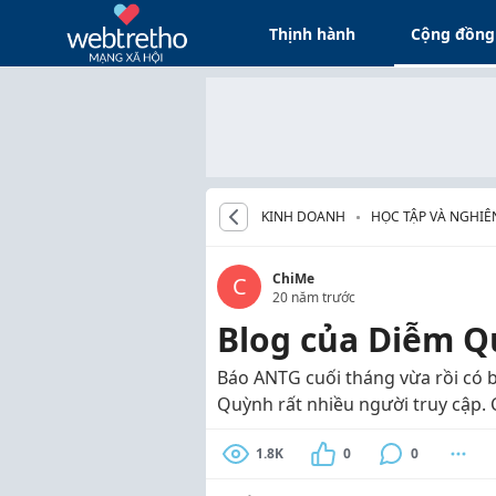
Thịnh hành
Cộng đồng
KINH DOANH
HỌC TẬP VÀ NGHIÊ
ChiMe
C
20 năm trước
Blog của Diễm Q
Báo ANTG cuối tháng vừa rồi có b
Quỳnh rất nhiều người truy cập. 
1.8K
0
0