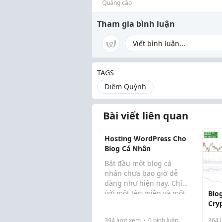
Quảng cáo
Tham gia bình luận
TAGS
Diễm Quỳnh
Bài viết liên quan
Hosting WordPress Cho
Blog Cá Nhân
Bắt đầu một blog cá
nhân chưa bao giờ dễ
dàng như hiện nay. Chỉ
với một tên miền và một
Blo
gói hosting wordpress
Cry
phù hợp, bạn đã có thể
đầu
394
lượt xem
0
bình luận
364
l