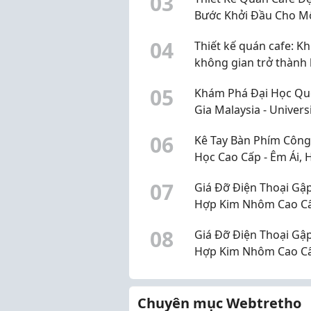
0
3
Bước Khởi Đầu Cho M
Quán Kinh Doanh Th
0
4
Thiết kế quán cafe: Kh
Công
không gian trở thành 
để khách quay lại
0
5
Khám Phá Đại Học Qu
Gia Malaysia - Universi
Kebangsaan Malaysia
0
6
Kê Tay Bàn Phím Công
(UKM)
Học Cao Cấp - Êm Ái, 
& Bảo Vệ Cổ Tay Tối Đ
0
7
Giá Đỡ Điện Thoại Gậ
Hợp Kim Nhôm Cao C
Nhà Phụ Kiện
0
8
Giá Đỡ Điện Thoại Gậ
Hợp Kim Nhôm Cao C
Nhà Phụ Kiện.
Chuyên mục Webtretho