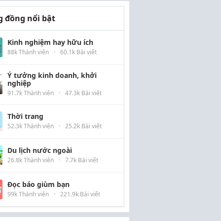
 đồng nổi bật
Kinh nghiệm hay hữu ích
88k Thành viên
·
60.1k Bài viết
Ý tưởng kinh doanh, khởi
nghiệp
91.7k Thành viên
·
47.3k Bài viết
Thời trang
52.3k Thành viên
·
25.2k Bài viết
Du lịch nước ngoài
26.8k Thành viên
·
7.7k Bài viết
Đọc báo giùm bạn
99k Thành viên
·
221.9k Bài viết