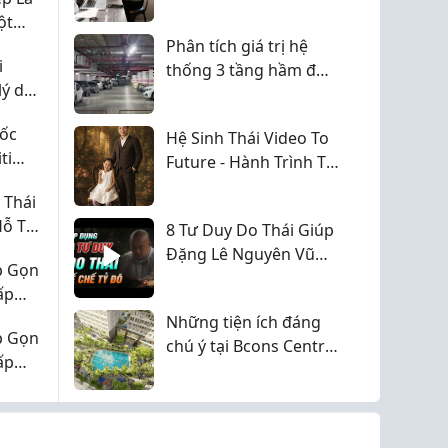
ột
ành
Phân tích giá trị hệ
i
thống 3 tầng hầm đỗ
lý do
xe tại The Legatus 22
Liễu Giai dưới góc
ốc
Hệ Sinh Thái Video To
nhìn quản lý đô thị
ti
Future - Hành Trình Từ
Cảm Xúc Đến Di Sản
 Thái
Tinh Thần Vô Giá
Hỗ Trợ
8 Tư Duy Do Thái Giúp
a.
Đặng Lê Nguyên Vũ
p Gọn
Xây Dựng Đế Chế Tỷ
ấp
Đô
Những tiện ích đáng
p Gọn
chú ý tại Bcons Central
ấp
Park