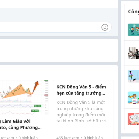
Cộng
KCN Đồng Văn 5 - điểm
hẹn của tăng trưởng
bền vững
KCN Đồng Văn 5 là một
trong những khu công
nghiệp trọng điểm mới
tại Ninh Bình, sở hữu vị
g Làm Giàu với
trí chiến lược ngay cửa
pto, cùng Phương
ngõ phía Nam Hà Nội, kết
 tư và hốt bạc theo
ượt xem
0
bình luận
465
lượt xem
0
bình luận