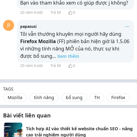
Bạn vào
tham khảo xem có giúp được j không?
20 năm trước
Trả lời
0
P
papasusi
Tôi vẫn thường khuyên mọi người hãy dùng
Firefox Mozilla
(FF) phiên bản hiện giờ là 1.5.06
vì những tính năng MỞ của nó, thực sự khi
được bổ sung
...
Xem thêm
20 năm trước
Trả lời
0
TAGS
Mozilla
tính năng
bổ sung
TH
Firefox
Bài viết liên quan
Tích hợp AI vào thiết kế website chuẩn SEO - nâng
cao trải nghiệm người dùng