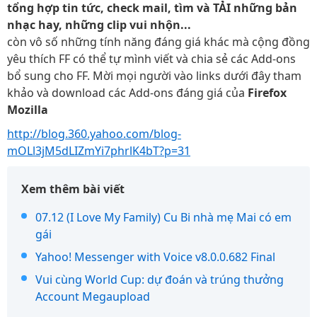
tổng hợp tin tức, check mail, tìm và TẢI những bản
nhạc hay, những clip vui nhộn...
còn vô số những tính năng đáng giá khác mà cộng đồng
yêu thích FF có thể tự mình viết và chia sẻ các Add-ons
bổ sung cho FF. Mời mọi người vào links dưới đây tham
khảo và download các Add-ons đáng giá của
Firefox
Mozilla
http://blog.360.yahoo.com/blog-
mOLl3jM5dLIZmYi7phrlK4bT?p=31
Xem thêm bài viết
07.12 (I Love My Family) Cu Bi nhà mẹ Mai có em
gái
Yahoo! Messenger with Voice v8.0.0.682 Final
Vui cùng World Cup: dự đoán và trúng thưởng
Account Megaupload