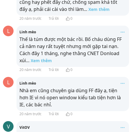
cũng hay phết đấy chứ, chống spam khá tốt
đấy ạ, phải cái cài vào thì làm
...
Xem thêm
20 năm trước
Trả lời
0
L
Linh mèo
Thế là túm được một bác rồi. Bố cháu dùng FF
cả năm nay rất tuyệt nhưng mới gặp tai nạn.
Cách đây 1 tháng, nghe thằng CNET Donload
xúi
...
Xem thêm
20 năm trước
Trả lời
0
L
Linh mèo
Nhà em cũng chuyên gia dùng FF đây ạ, tiện
hơn IE vì nó open window kiểu tab tiện hơn là
IE, các bác nhỉ.
20 năm trước
Trả lời
0
V
VitOV