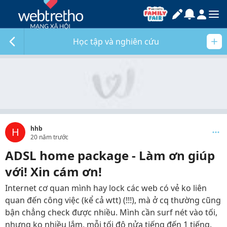
Học tập và nghiên cứu
hhb
H
20 năm trước
ADSL home package - Làm ơn giúp
với! Xin cám ơn!
Internet cơ quan mình hay lock các web có vẻ ko liên
quan đến công việc (kể cả wtt) (!!!), mà ở cq thường cũng
bận chẳng check được nhiều. Mình cần surf nét vào tối,
nhưng ko nhiều lắm, mỗi tối độ nửa tiếng đến 1 tiếng.