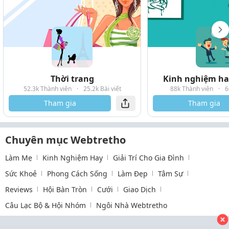
Thời trang
Kinh nghiệm hay
52.3k Thành viên
·
25.2k Bài viết
88k Thành viên
·
6
Tham gia
Tham gia
Chuyên mục Webtretho
Làm Mẹ
Kinh Nghiệm Hay
Giải Trí Cho Gia Đình
Sức Khoẻ
Phong Cách Sống
Làm Đẹp
Tâm Sự
Reviews
Hội Bàn Tròn
Cưới
Giao Dịch
Câu Lạc Bộ & Hội Nhóm
Ngôi Nhà Webtretho