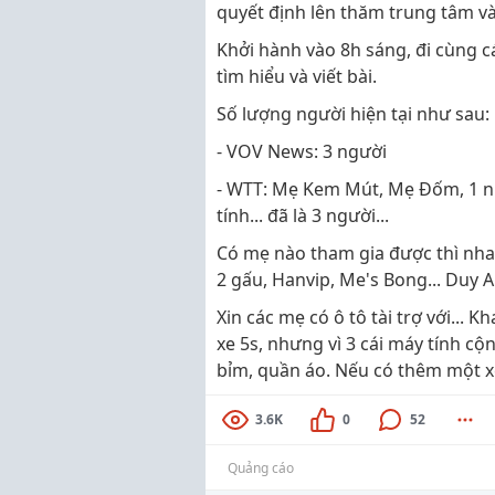
quyết định lên thăm trung tâm và
Khởi hành vào 8h sáng, đi cùng 
tìm hiểu và viết bài.
Số lượng người hiện tại như sau:
- VOV News: 3 người
- WTT: Mẹ Kem Mút, Mẹ Đốm, 1 nh
tính... đã là 3 người...
Có mẹ nào tham gia được thì nha
2 gấu, Hanvip, Me's Bong... Duy
Xin các mẹ có ô tô tài trợ với... K
xe 5s, nhưng vì 3 cái máy tính c
bỉm, quần áo. Nếu có thêm một xe 
3.6K
0
52
Quảng cáo