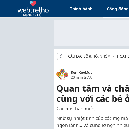
Thịnh hành
Cộng đồng
CÂU LẠC BỘ & HỘI NHÓM
HOẠT 
VIÊN
KemKeoMut
20 năm trước
Quan tâm và chă
cùng với các bé 
Các mẹ thân mến,
Nhờ sự nhiệt tình của các mẹ mà 
ngon lành... Và cũng lỡ hẹn nhiề