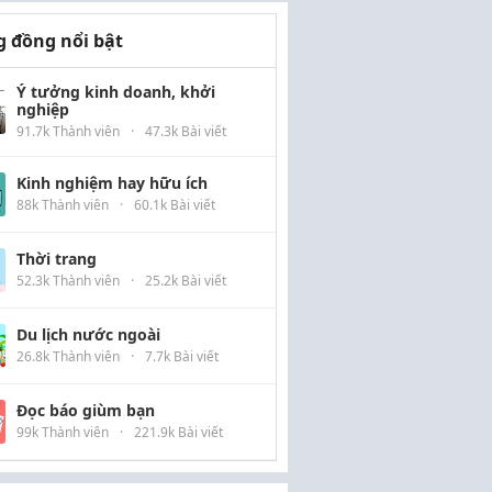
 đồng nổi bật
Ý tưởng kinh doanh, khởi
nghiệp
91.7k Thành viên
·
47.3k Bài viết
Kinh nghiệm hay hữu ích
88k Thành viên
·
60.1k Bài viết
Thời trang
52.3k Thành viên
·
25.2k Bài viết
Du lịch nước ngoài
26.8k Thành viên
·
7.7k Bài viết
Đọc báo giùm bạn
99k Thành viên
·
221.9k Bài viết