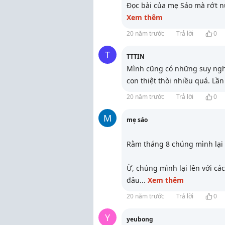
Đọc bài của mẹ Sáo mà rớt 
Xem thêm
20 năm trước
Trả lời
0
T
TTTIN
Mình cũng có những suy nghĩ
con thiệt thòi nhiều quá. Lầ
20 năm trước
Trả lời
0
M
mẹ sáo
Rằm tháng 8 chúng mình lại 
Ừ, chúng mình lại lên với c
đâu
...
Xem thêm
20 năm trước
Trả lời
0
Y
yeubong