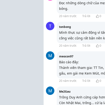
Đọc những dòng chữ của mẹ 
bỏng.
20 năm trước
Trả lời
0
T
tonbong
Mình thực sự cảm động vì tấ
công việc cũng rất bận nên 
20 năm trước
Trả lời
0
M
meocon97
Báo cáo đây:
Thành viên tham gia: TT Ti
gấu, em gái mẹ Kem Mút, một
20 năm trước
Trả lời
0
M
Me2Gau
Trông Duy Anh cứng cáp hơn,
Còn Nhật Mai, trông... cứ lạ l