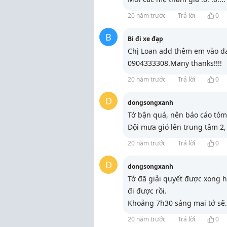
20 năm trước
Trả lời
0
B
Bi đi xe đạp
Chị Loan add thêm em vào da
0904333308.Many thanks!!!!
20 năm trước
Trả lời
0
D
dongsongxanh
Tớ bận quá, nên báo cáo tóm
Đội mưa gió lên trung tâm 2, 
20 năm trước
Trả lời
0
D
dongsongxanh
Tớ đã giải quyết được xong hế
đi được rồi.
Khoảng 7h30 sáng mai tớ sẽ
.
20 năm trước
Trả lời
0