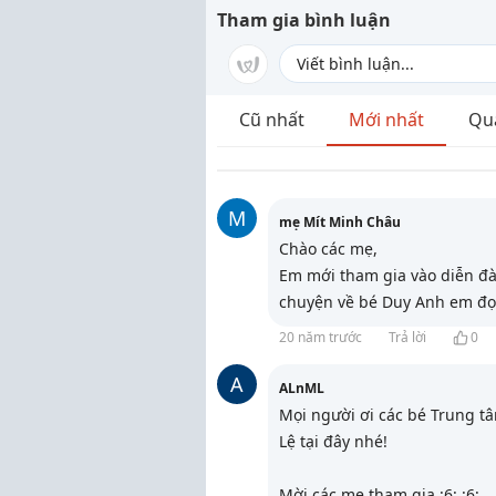
Tham gia bình luận
Cũ nhất
Mới nhất
Qu
M
mẹ Mít Minh Châu
Chào các mẹ,
Em mới tham gia vào diễn đà
chuyện về bé Duy Anh em đọ
20 năm trước
Trả lời
0
A
ALnML
Mọi người ơi các bé Trung t
Lệ tại đây nhé!
Mời các mẹ tham gia :6: :6:
...