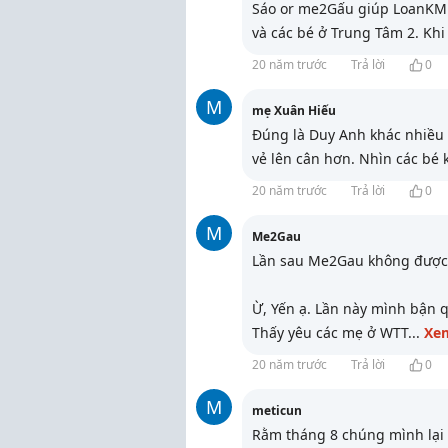
Sáo or me2Gấu giúp LoanKM
và các bé ở Trung Tâm 2. Khi
20 năm trước
Trả lời
0
M
mẹ Xuân Hiếu
Đúng là Duy Anh khác nhiều 
vẻ lên cân hơn. Nhìn các bé 
20 năm trước
Trả lời
0
M
Me2Gau
Lần sau Me2Gau không được 
Ừ, Yến ạ. Lần này mình bận q
Thấy yêu các mẹ ở WTT
...
Xe
20 năm trước
Trả lời
0
M
meticun
Rằm tháng 8 chúng mình lại 