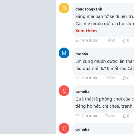
D
dongsongxanh
Sáng mai bạn tớ sẽ đi lên T
Các mẹ muốn gửi gì cho các c
Xem thêm
20 năm trước
Trả lời
0
M
mẹ sáo
Em cũng muốn được lên thăm 
lâu quá nhỉ. 6/10 mất rồi. Cá
20 năm trước
Trả lời
0
C
camelia
Quả thật là phòng chơi của c
tiếng hò hét, chí choé, tranh
20 năm trước
Trả lời
0
C
camelia