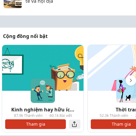
tế và nội địa
Cộng đồng nổi bật
Kinh nghiệm hay hữu íc...
Thời tr
87.9k Thành viên
·
60.1k Bài viết
52.3k Thành viên
·
Tham gia
Tham gia