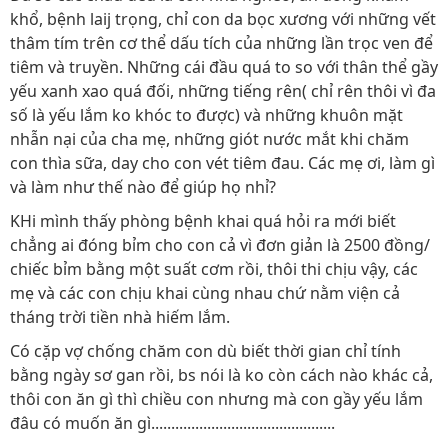
khổ, bệnh laij trọng, chỉ con da bọc xương với những vết
thâm tím trên cơ thể dấu tích của những lần trọc ven để
tiêm và truyền. Những cái đầu quá to so với thân thể gầy
yếu xanh xao quá đối, những tiếng rên( chỉ rên thôi vì đa
số là yếu lắm ko khóc to được) và những khuôn mặt
nhẫn nại của cha mẹ, những giót nước mắt khi chăm
con thìa sữa, day cho con vét tiêm đau. Các mẹ ơi, làm gì
và làm như thế nào để giúp họ nhỉ?
KHi mình thấy phòng bệnh khai quá hỏi ra mới biết
chẳng ai đóng bỉm cho con cả vì đơn giản là 2500 đồng/
chiếc bỉm bằng một suất cơm rồi, thôi thi chịu vậy, các
mẹ và các con chịu khai cùng nhau chứ nằm viện cả
tháng trời tiền nhà hiếm lắm.
Có cặp vợ chống chăm con dù biết thời gian chỉ tính
bằng ngày sơ gan rồi, bs nói là ko còn cách nào khác cả,
thôi con ăn gì thì chiều con nhưng mà con gầy yếu lắm
đâu có muốn ăn gì..............................................