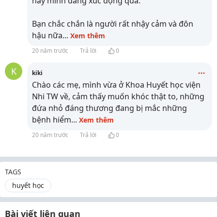
này minh đang xúc động quá.
Bạn chắc chắn là người rất nhậy cảm và đôn
hậu nữa
...
Xem thêm
20 năm trước
Trả lời
0
K
kiki
Chào các mẹ, mình vừa ở Khoa Huyết học viện
Nhi TW về, cảm thấy muốn khóc thật to, những
đứa nhỏ đáng thương đang bị mắc những
bệnh hiểm
...
Xem thêm
20 năm trước
Trả lời
0
TAGS
huyết học
Bài viết liên quan