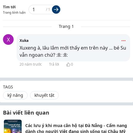
Tìm tới
/
1
Trang bình luận
Trang 1
X
Xuka
Xuxeng à, lâu lắm mới thấy em trên này ... bé Su
vẫn ngoan chứ? :8: :8:
20 năm trước
Trả lời
0
TAGS
kỹ năng
khuyết tật
Bài viết liên quan
Các lưu ý khi mua căn hộ tại Đà Nẵng - Cẩm nang
dành cho người Việt đang sinh sống tại Châu Mỹ