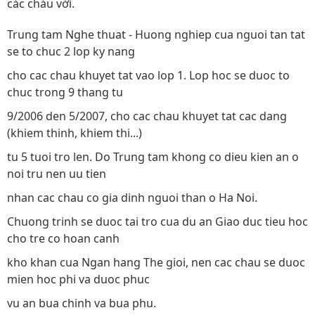
các cháu với.
Trung tam Nghe thuat - Huong nghiep cua nguoi tan tat
se to chuc 2 lop ky nang
cho cac chau khuyet tat vao lop 1. Lop hoc se duoc to
chuc trong 9 thang tu
9/2006 den 5/2007, cho cac chau khuyet tat cac dang
(khiem thinh, khiem thi...)
tu 5 tuoi tro len. Do Trung tam khong co dieu kien an o
noi tru nen uu tien
nhan cac chau co gia dinh nguoi than o Ha Noi.
Chuong trinh se duoc tai tro cua du an Giao duc tieu hoc
cho tre co hoan canh
kho khan cua Ngan hang The gioi, nen cac chau se duoc
mien hoc phi va duoc phuc
vu an bua chinh va bua phu.