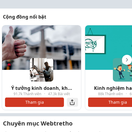
Cộng đồng nổi bật
Ý tưởng kinh doanh, kh...
Kinh nghiệm hay
91.7k Thành viên
·
47.3k Bài viết
88k Thành viên
·
6
Tham gia
Tham gia
Chuyên mục Webtretho