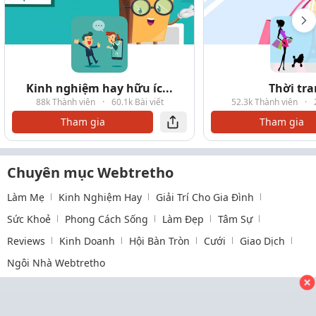
Kinh nghiệm hay hữu íc...
Thời tr
88k Thành viên
·
60.1k Bài viết
52.3k Thành viên
·
Tham gia
Tham gia
Chuyên mục Webtretho
Làm Mẹ
Kinh Nghiệm Hay
Giải Trí Cho Gia Đình
Sức Khoẻ
Phong Cách Sống
Làm Đẹp
Tâm Sự
Reviews
Kinh Doanh
Hội Bàn Tròn
Cưới
Giao Dịch
Ngôi Nhà Webtretho