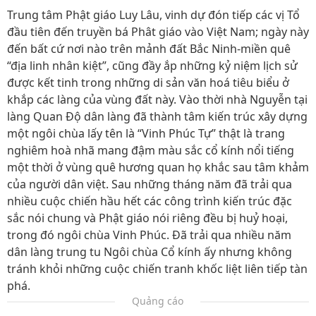
Trung tâm Phật giáo Luy Lâu, vinh dự đón tiếp các vị Tổ
đầu tiên đến truyền bá Phât giáo vào Việt Nam; ngày này
đến bất cứ nơi nào trên mảnh đất Bắc Ninh-miền quê
“địa linh nhân kiệt”, cũng đầy ắp những kỷ niệm lịch sử
được kết tinh trong những di sản văn hoá tiêu biểu ở
khắp các làng của vùng đất này. Vào thời nhà Nguyễn tại
làng Quan Độ dân làng đã thành tâm kiến trúc xây dựng
một ngôi chùa lấy tên là “Vinh Phúc Tự” thật là trang
nghiêm hoà nhã mang đậm màu sắc cổ kính nổi tiếng
một thời ở vùng quê hương quan họ khắc sau tâm khảm
của người dân việt. Sau những tháng năm đã trải qua
nhiều cuộc chiến hầu hết các công trình kiến trúc đặc
sắc nói chung và Phật giáo nói riêng đều bị huỷ hoại,
trong đó ngôi chùa Vinh Phúc. Đã trải qua nhiều năm
dân làng trung tu Ngôi chùa Cổ kính ấy nhưng không
tránh khỏi những cuộc chiến tranh khốc liệt liên tiếp tàn
phá.
Quảng cáo