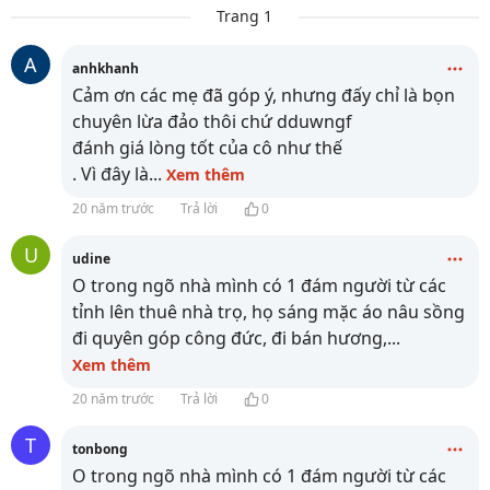
Trang 1
A
anhkhanh
Cảm ơn các mẹ đã góp ý, nhưng đấy chỉ là bọn
chuyên lừa đảo thôi chứ dduwngf
đánh giá lòng tốt của cô như thế
. Vì đây là
...
Xem thêm
20 năm trước
Trả lời
0
U
udine
O trong ngõ nhà mình có 1 đám người từ các
tỉnh lên thuê nhà trọ, họ sáng mặc áo nâu sồng
đi quyên góp công đức, đi bán hương,
...
Xem thêm
20 năm trước
Trả lời
0
T
tonbong
O trong ngõ nhà mình có 1 đám người từ các