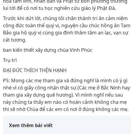
hoá tâm linh, nhân dân và Phật tử bốn phương thường
lui tới để có nơi tu học nghiên cứu giáo lý Phật Đà.
Trước khi dứt lời, chúng tôi chân thành tri ân cảm niệm
công đức toàn thể quý vị, nguyện cầu chúc hồng ân Tam
Bảo gia hộ quý vị cùng gia đình thâm tâm an lạc, vạn sự
cát tương.
ban kiến thiết xây dựng chùa Vinh Phúc
Trụ trì
ĐẠI ĐỨC THÍCH THỆN HẠNH
PS: Mong các mẹ tham gia và đừng nghĩ là mình có ý gì
nhé vì có giấy công nhận thật sự.(Các mẹ ở Bắc Ninh hay
tham gia xây dựng quê hương). Vì mình nghĩ nếu sau
này chúng ta thấy em nào có hoàn cảnh không cha mẹ
thì sẽ nhờ Chùa để các em có nơi ở đúng không các mẹ.
Xem thêm bài viết