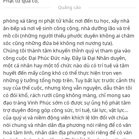
Phật tử quá cố,
Quảng cáo
phòng xá tăng ni phật tử khắc nơi đến tu học, xây nhà
ăn-bếp và nơi vệ sinh công cộng, nhà dưỡng lão và trẻ
mồ côi (những người thiếu phước duyên không ai chăm
sóc cũng những đứa bé không nơi nương tựa).
Chúng tôi thành tâm khuyến thỉnh quý vị tham gia vào
công cuộc Đại Phúc Đức này. Đây là Đại Nhân duyên,
một cá nhân hay một tổ chức nào dù có trí tuệ và tâm
huyết đến mấy cũng khó có thể thực hiện trọn vẹn
những ý tưởng tổng hợp trên. Tuy bất lực trước cảnh thị
suy của thế cuộc, nhưng lòng vẫn nguyện, dẫu thân tôi
có đói khổ, rách rưới cũng không màng, chỉ mong sao
đạo tràng Vinh Phúc sớm có được sự ủng hộ phát tâm
trợ duyên đóng góp công sức, trí tuệ, tài lực, vật lực…
của quý vị và niềm động viên khích lệ lớn đối với chùa
nói chung và nhân dân địa phương nói riêng để có văn
hoá tâm linh, nhân dân địa phương nói riêng để có văn