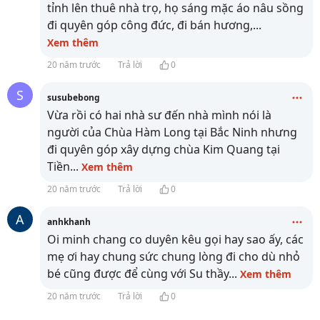
tỉnh lên thuê nhà trọ, họ sáng mặc áo nâu sồng
đi quyên góp công đức, đi bán hương,
...
Xem thêm
20 năm trước
Trả lời
0
S
susubebong
Vừa rồi có hai nhà sư đến nhà mình nói là
người của Chùa Hàm Long tại Bắc Ninh nhưng
đi quyên góp xây dựng chùa Kim Quang tại
Tiền
...
Xem thêm
20 năm trước
Trả lời
0
A
anhkhanh
Oi minh chang co duyên kêu gọi hay sao ấy, các
mẹ ơi hay chung sức chung lòng đi cho dù nhỏ
bé cũng được để cùng với Su thầy
...
Xem thêm
20 năm trước
Trả lời
0