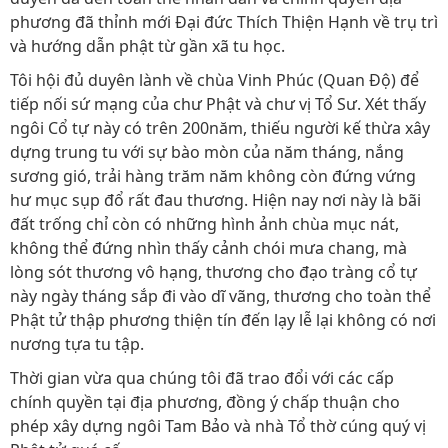
phương đã thỉnh mới Đại đức Thích Thiện Hạnh về trụ trì
và hướng dẫn phật từ gần xã tu học.
Tôi hội đủ duyên lành về chùa Vinh Phúc (Quan Độ) để
tiếp nối sứ mạng của chư Phật và chư vị Tổ Sư. Xét thấy
ngôi Cổ tự này có trên 200năm, thiếu người kế thừa xây
dựng trung tu với sự bào mòn của năm tháng, nắng
sương gió, trải hàng trăm năm không còn đứng vứng
hư mục sụp đổ rất đau thương. Hiện nay nơi này là bãi
đất trống chỉ còn có những hình ảnh chùa mục nát,
không thể đứng nhìn thấy cảnh chói mưa chang, mà
lòng sót thương vô hạng, thương cho đạo tràng cổ tự
này ngày tháng sắp đi vào dĩ vãng, thương cho toàn thể
Phật tử thập phương thiện tín đến lạy lễ lại không có nơi
nương tựa tu tập.
Thời gian vừa qua chúng tôi đã trao đổi với các cấp
chính quyền tại địa phương, đồng ý chấp thuận cho
phép xây dựng ngôi Tam Bảo và nhà Tổ thờ cúng quý vị