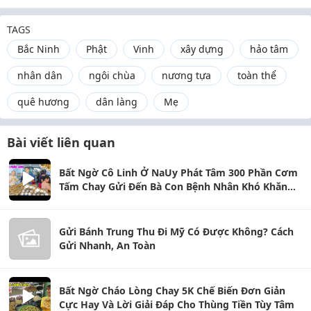
TAGS
Bắc Ninh
Phật
Vinh
xây dựng
hảo tâm
nhân dân
ngôi chùa
nương tựa
toàn thể
quê hương
dân làng
Mẹ
Bài viết liên quan
Bất Ngờ Cô Linh Ở NaUy Phát Tâm 300 Phần Cơm
Tấm Chay Gửi Đến Bà Con Bệnh Nhân Khó Khăn
Sài Gòn
Gửi Bánh Trung Thu Đi Mỹ Có Được Không? Cách
Gửi Nhanh, An Toàn
Bất Ngờ Cháo Lòng Chay 5K Chế Biến Đơn Giản
Cực Hay Và Lời Giải Đáp Cho Thùng Tiền Tùy Tâm