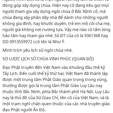
đóng góp xây dựng chùa. Hiện nay cô đang kêu gọi mọi
người tham gia xây dựng ngôi chùa ở Bắc NInh cổ, mà
chùa đang xây phần dãy nhà để dành cho những người
không gia đình, hay khước duyên, trẻ em mồ côi cha mẹ,
người già không nơi nương tựa. Vậy mẹ nào có tấm lòng
hảo tâm hay tham gia nhé. Số ĐT của cô là 9361368 hay
DD 0913559972 ccô tên là Như Ý.
Mình trích yêu lịch sử ngôi chùa nhé.
SƠ LƯỢC LỊCH SỬ CHÙA VINH PHÚC (QUAN ĐỘ)
Đạo Phật truyền đến Việt Nam vào khoảng đầu thế kỷ
Tây Lịch. Đến cuối thể kỷ thứ hai, Việt Nam đã thành lập
được một trung tâm Phật Giáo quan trọng trong vùng,
thường được gọi là trung tâm Phật Giáo Luy Lâu nay
thuộc tỉnh Bắc Ninh, phía Bắc thành phố Hà Nội. Luy Lâu
nay là thủ đô của Xứ Giao Chỉ, tên cũ của Việt Nam, và là
một trạm nghỉ chân quen thuộc của các nhà truyền giáo
đạo Phật người Ấn Độ.