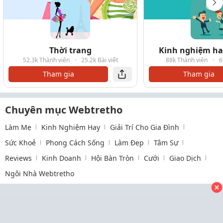
Thời trang
Kinh nghiệm hay
52.3k Thành viên
·
25.2k Bài viết
88k Thành viên
·
6
Tham gia
Tham gia
Chuyên mục Webtretho
Làm Mẹ
Kinh Nghiệm Hay
Giải Trí Cho Gia Đình
Sức Khoẻ
Phong Cách Sống
Làm Đẹp
Tâm Sự
Reviews
Kinh Doanh
Hội Bàn Tròn
Cưới
Giao Dịch
Ngôi Nhà Webtretho