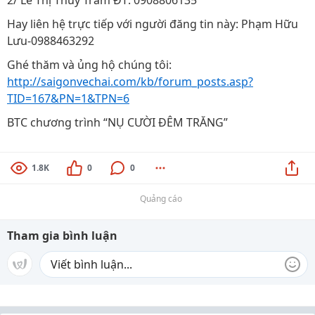
2/ Lê Thị Thùy Trâm ĐT: 0908806135
Hay liên hệ trực tiếp với người đăng tin này: Phạm Hữu
Lưu-0988463292
Ghé thăm và ủng hộ chúng tôi:
http://saigonvechai.com/kb/forum_posts.asp?
TID=167&PN=1&TPN=6
BTC chương trình “NỤ CƯỜI ĐÊM TRĂNG”
1.8K
0
0
Quảng cáo
Tham gia bình luận