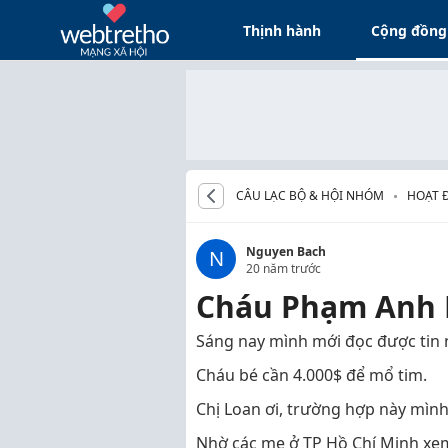
Thịnh hành
Cộng đồng
CÂU LẠC BỘ & HỘI NHÓM
HOẠT 
VIÊN
Nguyen Bach
N
20 năm trước
Cháu Phạm Anh K
Sáng nay mình mới đọc được tin 
Cháu bé cần 4.000$ để mổ tim.
Chị Loan ơi, trường hợp này mìn
Nhờ các mẹ ở TP Hồ Chí Minh xe