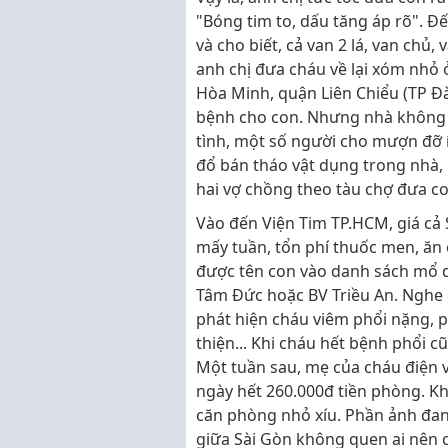
"Bóng tim to, dấu tăng áp rõ". Đế
và cho biết, cả van 2 lá, van chủ,
anh chị đưa cháu về lại xóm nhỏ 
Hòa Minh, quận Liên Chiểu (TP Đ
bệnh cho con. Nhưng nhà không 
tình, một số người cho mượn đỡ ít
đổ bán tháo vật dụng trong nhà,
hai vợ chồng theo tàu chợ đưa co
Vào đến Viện Tim TP.HCM, giá cả S
mấy tuần, tổn phí thuốc men, ăn 
được tên con vào danh sách mổ 
Tâm Đức hoặc BV Triều An. Nghe đâ
phát hiện cháu viêm phổi nặng, ph
thiện... Khi cháu hết bệnh phổi c
Một tuần sau, mẹ của cháu điện về
ngày hết 260.000đ tiền phòng. K
căn phòng nhỏ xíu. Phần ảnh đan
giữa Sài Gòn không quen ai nên cò