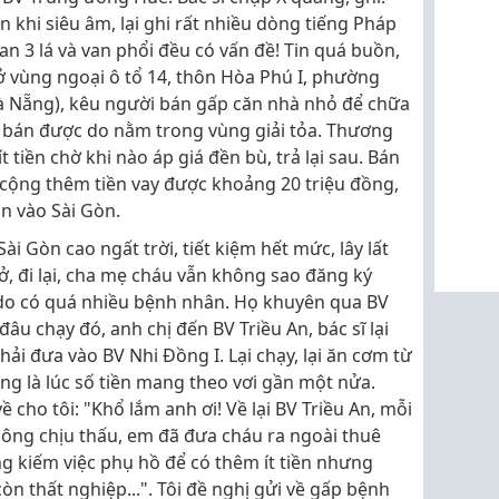
n khi siêu âm, lại ghi rất nhiều dòng tiếng Pháp
 van 3 lá và van phổi đều có vấn đề! Tin quá buồn,
ở vùng ngoại ô tổ 14, thôn Hòa Phú I, phường
à Nẵng), kêu người bán gấp căn nhà nhỏ để chữa
bán được do nằm trong vùng giải tỏa. Thương
 tiền chờ khi nào áp giá đền bù, trả lại sau. Bán
 cộng thêm tiền vay được khoảng 20 triệu đồng,
n vào Sài Gòn.
ài Gòn cao ngất trời, tiết kiệm hết mức, lây lất
ở, đi lại, cha mẹ cháu vẫn không sao đăng ký
do có quá nhiều bệnh nhân. Họ khuyên qua BV
u chạy đó, anh chị đến BV Triều An, bác sĩ lại
ải đưa vào BV Nhi Đồng I. Lại chạy, lại ăn cơm từ
ũng là lúc số tiền mang theo vơi gần một nửa.
 cho tôi: "Khổ lắm anh ơi! Về lại BV Triều An, mỗi
hông chịu thấu, em đã đưa cháu ra ngoài thuê
g kiếm việc phụ hồ để có thêm ít tiền nhưng
n thất nghiệp...". Tôi đề nghị gửi về gấp bệnh