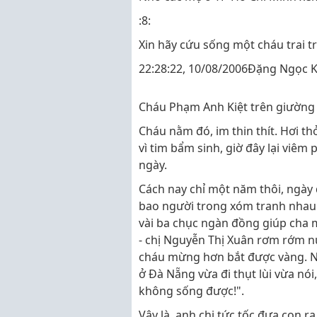
:8:
Xin hãy cứu sống một cháu trai t
22:28:22, 10/08/2006Đặng Ngọc 
Cháu Phạm Anh Kiệt trên giường
Cháu nằm đó, im thin thít. Hơi t
vì tim bẩm sinh, giờ đây lại viê
ngày.
Cách nay chỉ một năm thôi, ngày
bao người trong xóm tranh nhau
vài ba chục ngàn đồng giúp cha 
- chị Nguyễn Thị Xuân rơm rớm 
cháu mừng hơn bắt được vàng. Ngờ
ở Đà Nẵng vừa đi thụt lùi vừa nó
không sống được!".
Vậy là, anh chị tức tốc đưa con r