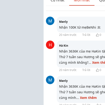
Cũ nhất
Mới nhất
Qu
M
Manly
Nhận 100K từ mẹBeNhi :8:
20 năm trước
Trả lời
0
H
Hà Kin
Nhận 3636K của mẹ HaKin tặ
Thứ 7 tuần sau Hương sẽ ghé
cùng mình không?
...
Xem th
20 năm trước
Trả lời
0
M
Manly
Nhận 3636K của mẹ HaKin tặn
Thứ 7 tuần sau Hương sẽ ghé
cùng mình
...
Xem thêm