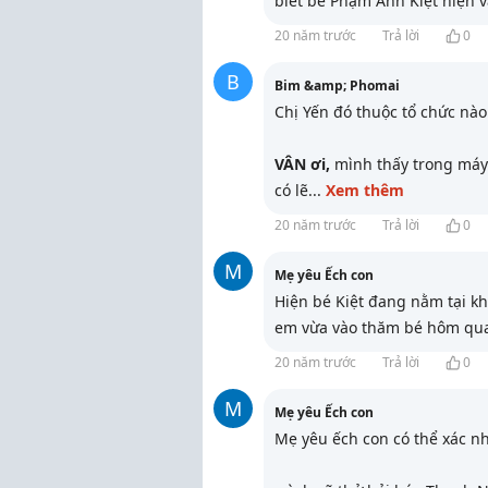
biết bé Phạm Anh Kiệt hiện 
20 năm trước
Trả lời
0
B
Bim &amp; Phomai
Chị Yến đó thuộc tổ chức nào
VÂN ơi,
mình thấy trong máy 
có lẽ
...
Xem thêm
20 năm trước
Trả lời
0
M
Mẹ yêu Ếch con
Hiện bé Kiệt đang nằm tại k
em vừa vào thăm bé hôm qua.
20 năm trước
Trả lời
0
M
Mẹ yêu Ếch con
Mẹ yêu ếch con có thể xác n