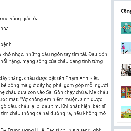
Cộng
rong vùng giải tỏa
Khoa
 bệnh
hở khó nhọc, những đầu ngón tay tím tái. Đau đớn
m phổi nặng, mạng sống của cháu đang tính từng
 đầy tháng, cháu được đặt tên Phạm Anh Kiệt,
 bế bồng mà giờ đây họ phải gom góp mỗi người
mẹ cháu đưa con vào Sài Gòn chạy chữa. Mẹ cháu
nước mắt: "Vợ chồng em hiếm muộn, sinh được
 đâu, cháu lại bị đau tim. Khi phát hiện, bác sĩ
i, tim cháu thông cả hai đường ra, nếu không mổ
a BV Trung ương Huế. Bác sĩ chụp X quang, ghi: