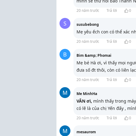
mình sẽ thử hỏi báo Thanh N
20 năm trước
Trả lời
0
S
susubebong
Mẹ yêu ếch con có thể xác n
20 năm trước
Trả lời
0
B
Bim &amp; Phomai
Mẹ bé Hà ơi, vì thấy mọi ngườ
đưa số đt thôi, còn có liên lạ
20 năm trước
Trả lời
0
M
Me MinhHa
VÂN ơi,
mình thấy trong máy 
có lẽ là của chị Yến đấy , mìn
20 năm trước
Trả lời
0
M
mesaurom