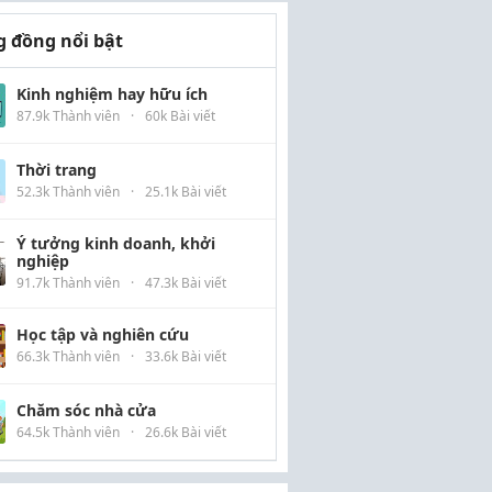
 đồng nổi bật
Kinh nghiệm hay hữu ích
87.9k Thành viên
·
60k Bài viết
Thời trang
52.3k Thành viên
·
25.1k Bài viết
Ý tưởng kinh doanh, khởi
nghiệp
91.7k Thành viên
·
47.3k Bài viết
Học tập và nghiên cứu
66.3k Thành viên
·
33.6k Bài viết
Chăm sóc nhà cửa
64.5k Thành viên
·
26.6k Bài viết