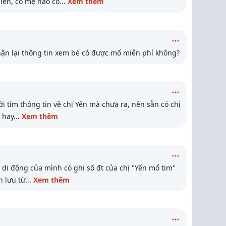
iên, có mẹ nào có
...
Xem thêm
hận lại thông tin xem bé có được mổ miễn phí không?
i tìm thông tin về chị Yến mà chưa ra, nên sẵn có chị
c hay
...
Xem thêm
di động của mình có ghi số đt của chị "Yến mổ tim"
h lưu từ
...
Xem thêm