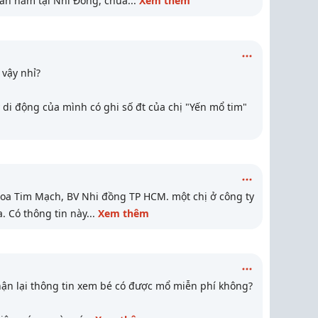
vẫn nằm tại Nhi Đồng, chưa
...
Xem thêm
 vậy nhỉ?
di động của mình có ghi số đt của chị "Yến mổ tim"
hoa Tim Mạch, BV Nhi đồng TP HCM. một chị ở công ty
 Có thông tin này
...
Xem thêm
hận lại thông tin xem bé có được mổ miễn phí không?