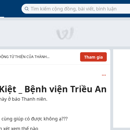
Tham gia
ĐỘNG TỪ THIỆN CỦA THÀNH
iệt _ Bệnh viện Triều An
này ở báo Thanh niên.
h cùng giúp có được không ạ???
m xét xem thế nào