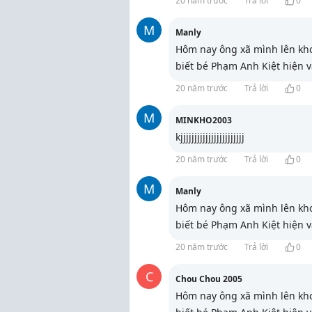
20 năm trước
Trả lời
0
M
Manly
Hôm nay ông xã mình lên kho
biết bé Phạm Anh Kiệt hiện 
20 năm trước
Trả lời
0
M
MINKHO2003
kjjjjjjjjjjjjjjjjjjjjjjj
20 năm trước
Trả lời
0
M
Manly
Hôm nay ông xã mình lên kho
biết bé Phạm Anh Kiệt hiện 
20 năm trước
Trả lời
0
C
Chou Chou 2005
Hôm nay ông xã mình lên kho