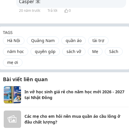
Casper :8:
20 năm trước
Trả lời
0
TAGS
Hà Nội
Quảng Nam
quần áo
tài trợ
năm học
quyên góp
sách vở
Mẹ
Sách
mẹ ơi
Bài viết liên quan
In vở học sinh giá rẻ cho năm học mới 2026 - 2027
tại Nhật Đông
Các mẹ cho em hỏi nên mua quần áo cầu lông ở
đâu chất lượng?