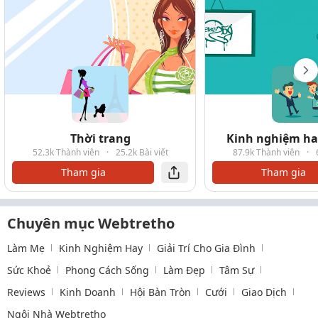
Thời trang
Kinh nghiệm hay
52.3k Thành viên
·
25.2k Bài viết
87.9k Thành viên
·
Tham gia
Tham gia
Chuyên mục Webtretho
Làm Mẹ
Kinh Nghiệm Hay
Giải Trí Cho Gia Đình
Sức Khoẻ
Phong Cách Sống
Làm Đẹp
Tâm Sự
Reviews
Kinh Doanh
Hội Bàn Tròn
Cưới
Giao Dịch
Ngôi Nhà Webtretho