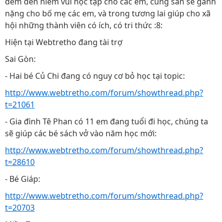
đem đến niềm vui học tập cho các em, cùng san sẽ gánh
nặng cho bố mẹ các em, và trong tương lai giúp cho xã
hội những thành viên có ích, có tri thức :8:
Hiện tại Webtretho đang tài trợ
Sai Gòn:
- Hai bé Củ Chi đang có nguy cơ bỏ học tại topic:
http://www.webtretho.com/forum/showthread.php?
t=21061
- Gia đình Tê Phan có 11 em đang tuổi đi học, chúng ta
sẽ giúp các bé sách vở vào năm học mới:
http://www.webtretho.com/forum/showthread.php?
t=28610
- Bé Giáp:
http://www.webtretho.com/forum/showthread.php?
t=20703