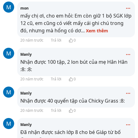
M
mon
mấy chị ơi, cho em hỏi: Em còn giữ 1 bộ SGK lớp
12 cũ, em cũng có viết mấy cái ghi chú trong
đó, nhưng mà hổng có dơ
...
Xem thêm
20 năm trước
Trả lời
0
M
Manly
Nhận được 100 tập, 2 lon bút của mẹ Hân Hân
:8: :8:
20 năm trước
Trả lời
0
M
Manly
Nhận được 40 quyển tập của Chicky Grass :8:
20 năm trước
Trả lời
0
M
Manly
Đã nhận được sách lớp 8 cho bé Giáp từ bố