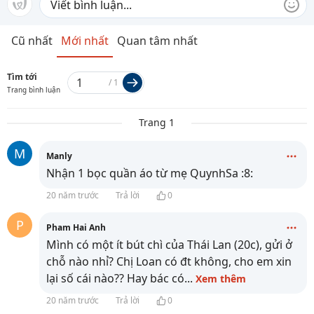
Cũ nhất
Mới nhất
Quan tâm nhất
Tìm tới
/
1
Trang bình luận
Trang 1
M
Manly
Nhận 1 bọc quần áo từ mẹ QuynhSa :8:
20 năm trước
Trả lời
0
P
Pham Hai Anh
Mình có một ít bút chì của Thái Lan (20c), gửi ở
chỗ nào nhỉ? Chị Loan có đt không, cho em xin
lại số cái nào?? Hay bác có
...
Xem thêm
20 năm trước
Trả lời
0