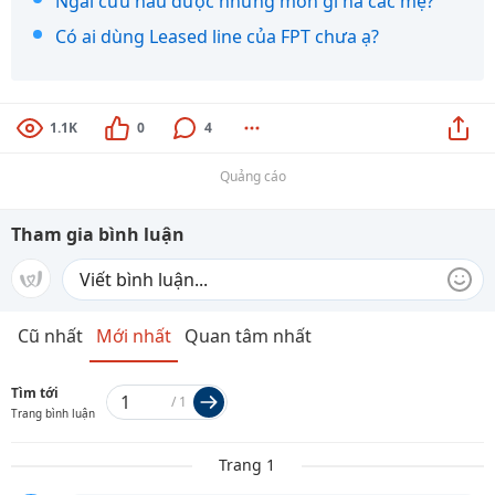
Ngải cứu nấu được những món gì hả các mẹ?
Có ai dùng Leased line của FPT chưa ạ?
1.1K
0
4
Quảng cáo
Tham gia bình luận
Cũ nhất
Mới nhất
Quan tâm nhất
Tìm tới
/
1
Trang bình luận
Trang 1