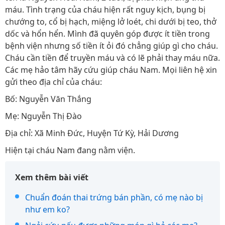
máu. Tình trạng của cháu hiện rất nguy kịch, bụng bị
chướng to, cổ bị hạch, miệng lở loét, chi dưới bị teo, thở
dốc và hổn hển. Mình đã quyên góp được ít tiền trong
bệnh viện nhưng số tiền ít ỏi đó chẳng giúp gì cho cháu.
Cháu cần tiền để truyền máu và có lẽ phải thay máu nữa.
Các mẹ hảo tâm hãy cứu giúp cháu Nam. Mọi liên hệ xin
gửi theo địa chỉ của cháu:
Bố: Nguyễn Văn Thắng
Mẹ: Nguyễn Thị Đào
Địa chỉ: Xã Minh Đức, Huyện Tứ Kỳ, Hải Dương
Hiện tại cháu Nam đang nằm viện.
Xem thêm bài viết
Chuẩn đoán thai trứng bán phần, có mẹ nào bị
như em ko?