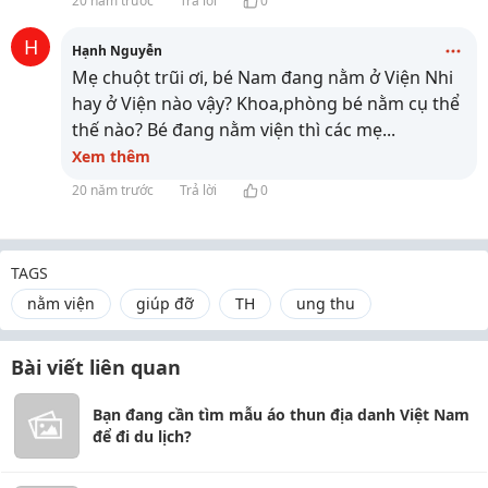
20 năm trước
Trả lời
0
H
Hạnh Nguyễn
Mẹ chuột trũi ơi, bé Nam đang nằm ở Viện Nhi
hay ở Viện nào vậy? Khoa,phòng bé nằm cụ thể
thế nào? Bé đang nằm viện thì các mẹ
...
Xem thêm
20 năm trước
Trả lời
0
TAGS
nằm viện
giúp đỡ
TH
ung thu
Bài viết liên quan
Bạn đang cần tìm mẫu áo thun địa danh Việt Nam
để đi du lịch?