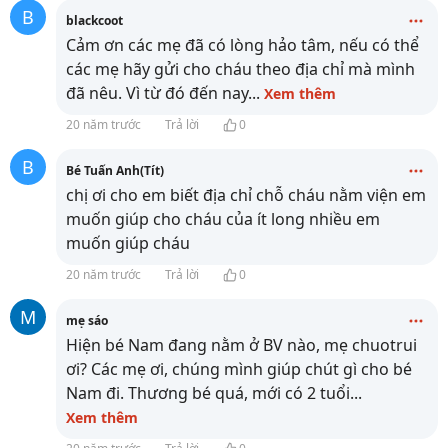
B
blackcoot
Cảm ơn các mẹ đã có lòng hảo tâm, nếu có thể
các mẹ hãy gửi cho cháu theo địa chỉ mà mình
đã nêu. Vì từ đó đến nay
...
Xem thêm
20 năm trước
Trả lời
0
B
Bé Tuấn Anh(Tít)
chị ơi cho em biết địa chỉ chỗ cháu nằm viện em
muốn giúp cho cháu của ít long nhiều em
muốn giúp cháu
20 năm trước
Trả lời
0
M
mẹ sáo
Hiện bé Nam đang nằm ở BV nào, mẹ chuotrui
ơi? Các mẹ ơi, chúng mình giúp chút gì cho bé
Nam đi. Thương bé quá, mới có 2 tuổi
...
Xem thêm