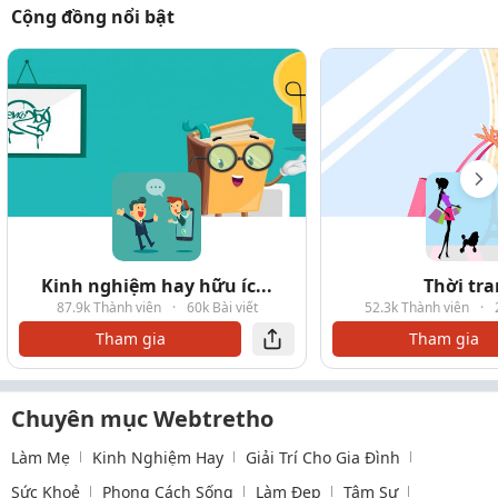
Cộng đồng nổi bật
Kinh nghiệm hay hữu íc...
Thời tr
87.9k Thành viên
·
60k Bài viết
52.3k Thành viên
·
Tham gia
Tham gia
Chuyên mục Webtretho
Làm Mẹ
Kinh Nghiệm Hay
Giải Trí Cho Gia Đình
Sức Khoẻ
Phong Cách Sống
Làm Đẹp
Tâm Sự