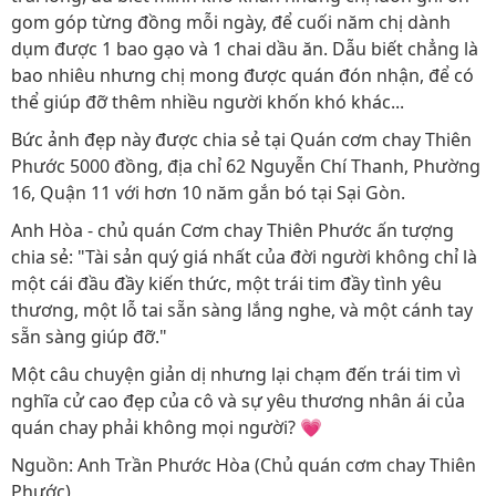
gom góp từng đồng mỗi ngày, để cuối năm chị dành
dụm được 1 bao gạo và 1 chai dầu ăn. Dẫu biết chẳng là
bao nhiêu nhưng chị mong được quán đón nhận, để có
thể giúp đỡ thêm nhiều người khốn khó khác...
Bức ảnh đẹp này được chia sẻ tại Quán cơm chay Thiên
Phước 5000 đồng, địa chỉ 62 Nguyễn Chí Thanh, Phường
16, Quận 11 với hơn 10 năm gắn bó tại Sại Gòn.
Anh Hòa - chủ quán Cơm chay Thiên Phước ấn tượng
chia sẻ: "Tài sản quý giá nhất của đời người không chỉ là
một cái đầu đầy kiến thức, một trái tim đầy tình yêu
thương, một lỗ tai sẵn sàng lắng nghe, và một cánh tay
sẵn sàng giúp đỡ."
Một câu chuyện giản dị nhưng lại chạm đến trái tim vì
nghĩa cử cao đẹp của cô và sự yêu thương nhân ái của
quán chay phải không mọi người? 💗
Nguồn: Anh Trần Phước Hòa (Chủ quán cơm chay Thiên
Phước)