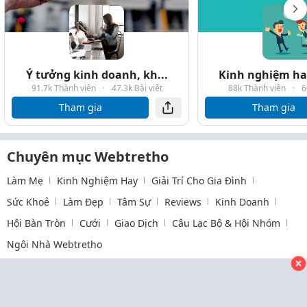
Ý tưởng kinh doanh, kh...
Kinh nghiệm hay
91.7k Thành viên
·
47.3k Bài viết
88k Thành viên
·
6
Tham gia
Tham gia
Chuyên mục Webtretho
Làm Mẹ
Kinh Nghiệm Hay
Giải Trí Cho Gia Đình
Sức Khoẻ
Làm Đẹp
Tâm Sự
Reviews
Kinh Doanh
Hội Bàn Tròn
Cưới
Giao Dịch
Câu Lạc Bộ & Hội Nhóm
Ngôi Nhà Webtretho