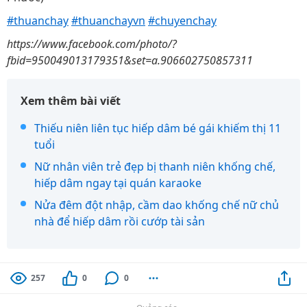
#thuanchay
#thuanchayvn
#chuyenchay
https://www.facebook.com/photo/?
fbid=950049013179351&set=a.906602750857311
Xem thêm bài viết
Thiếu niên liên tục hiếp dâm bé gái khiếm thị 11
tuổi
Nữ nhân viên trẻ đẹp bị thanh niên khống chế,
hiếp dâm ngay tại quán karaoke
Nửa đêm đột nhập, cầm dao khống chế nữ chủ
nhà để hiếp dâm rồi cướp tài sản
257
0
0