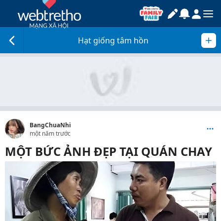
Hạt giống tâm hồn
BangChuaNhi
một năm trước
MỘT BỨC ẢNH ĐẸP TẠI QUÁN CHAY