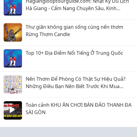
Hagianglooptourguide.com: Nhật Ký Du Lịch
Hà Giang - Cẩm Nang Chuyên Sâu, Kinh
Nghiệm & Góc Nhìn Bản Địa
Thư giãn không gian sống cùng nến thơm
Rừng Thơm Candle
Top 10+ Địa Điểm Nổi Tiếng Ở Trung Quốc
Nến Thơm Để Phòng Có Thật Sự Hiệu Quả?
Những Điều Bạn Nên Biết Trước Khi Mua
Chuyện Của Nến
Toàn cảnh KHU ĂN CHƠI BÁN ĐẢO THANH ĐA
SÀI GÒN