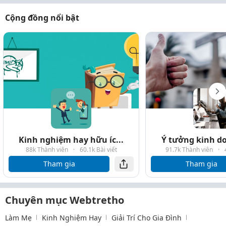
Cộng đồng nổi bật
Kinh nghiệm hay hữu íc...
Ý tưởng kinh do
88k Thành viên
·
60.1k Bài viết
91.7k Thành viên
·
Tham gia
Tham gia
Chuyên mục Webtretho
Làm Mẹ
Kinh Nghiệm Hay
Giải Trí Cho Gia Đình