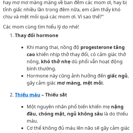
hay mơ mơ màng màng về ban đêm các mom ơi, hay bị
tỉnh giấc nhiều lần trong đêm nữa, em cảm thấy khó
chịu và mệt mỏi quá các mom ơi. Vì sao thế?"
Các mom cùng tìm hiểu lý do nhé!
Thay đổi hormone
Khi mang thai, nồng độ
progesterone tăng
cao
khiến nhịp thở thay đổi, có cảm giác thở
nông,
khó thở nhẹ
dù phổi vẫn hoạt động
bình thường.
Hormone này cũng ảnh hưởng đến
giấc ngủ
,
gây cảm giác
mơ màng, mệt mỏi
.
Thiếu máu
– Thiếu sắt
Một nguyên nhân phổ biến khiến mẹ
nặng
đầu, chóng mặt, ngủ không sâu
là do thiếu
máu.
Cơ thể không đủ máu lên não sẽ gây cảm giác