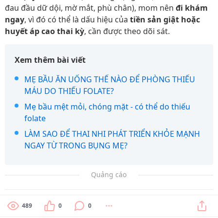
đau đầu dữ dội, mờ mắt, phù chân), mom nên
đi khám
ngay
, vì đó có thể là dấu hiệu của
tiền sản giật hoặc
huyết áp cao thai kỳ
, cần được theo dõi sát.
Xem thêm bài viết
MẸ BẦU ĂN UỐNG THẾ NÀO ĐỂ PHÒNG THIẾU
MÁU DO THIẾU FOLATE?
Mẹ bầu mệt mỏi, chóng mặt - có thể do thiếu
folate
LÀM SAO ĐỂ THAI NHI PHÁT TRIỂN KHỎE MẠNH
NGAY TỪ TRONG BỤNG MẸ?
Quảng cáo
489
0
0