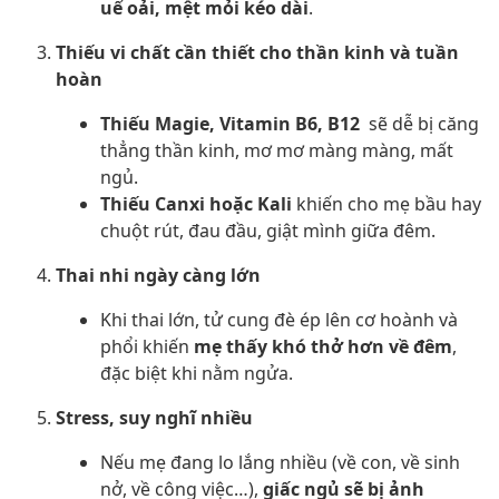
uể oải, mệt mỏi kéo dài
.
Thiếu vi chất cần thiết cho thần kinh và tuần
hoàn
Thiếu Magie, Vitamin B6, B12
sẽ dễ bị căng
thẳng thần kinh, mơ mơ màng màng, mất
ngủ.
Thiếu Canxi hoặc Kali
khiến cho mẹ bầu hay
chuột rút, đau đầu, giật mình giữa đêm.
Thai nhi ngày càng lớn
Khi thai lớn, tử cung đè ép lên cơ hoành và
phổi khiến
mẹ thấy khó thở hơn về đêm
,
đặc biệt khi nằm ngửa.
Stress, suy nghĩ nhiều
Nếu mẹ đang lo lắng nhiều (về con, về sinh
nở, về công việc…),
giấc ngủ sẽ bị ảnh