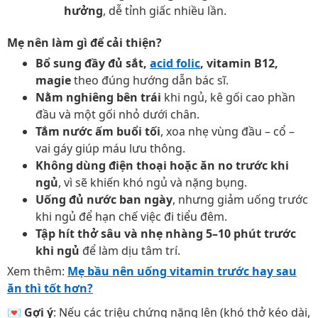
hưởng
, dễ tỉnh giấc nhiều lần.
Mẹ nên làm gì để cải thiện?
Bổ sung đầy đủ sắt,
acid folic
, vitamin B12,
magie
theo đúng hướng dẫn bác sĩ.
Nằm nghiêng bên trái
khi ngủ, kê gối cao phần
đầu và một gối nhỏ dưới chân.
Tắm nước ấm buổi tối
, xoa nhẹ vùng đầu – cổ –
vai gáy giúp máu lưu thông.
Không dùng điện thoại hoặc ăn no trước khi
ngủ
, vì sẽ khiến khó ngủ và nặng bụng.
Uống đủ nước ban ngày
, nhưng giảm uống trước
khi ngủ để hạn chế việc đi tiểu đêm.
Tập hít thở sâu và nhẹ nhàng 5–10 phút trước
khi ngủ
để làm dịu tâm trí.
Xem thêm:
Mẹ bầu nên uống vitamin trước hay sau
ăn thì tốt hơn?
💌
Gợi ý
: Nếu các triệu chứng nặng lên (khó thở kéo dài,