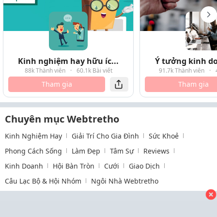
Kinh nghiệm hay hữu íc...
Ý tưởng kinh do
88k Thành viên
·
60.1k Bài viết
91.7k Thành viên
·
Tham gia
Tham gia
Chuyên mục Webtretho
Kinh Nghiệm Hay
Giải Trí Cho Gia Đình
Sức Khoẻ
Phong Cách Sống
Làm Đẹp
Tâm Sự
Reviews
Kinh Doanh
Hội Bàn Tròn
Cưới
Giao Dịch
Câu Lạc Bộ & Hội Nhóm
Ngôi Nhà Webtretho