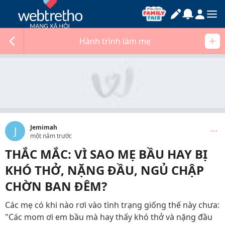
Hành trình làm mẹ
Jemimah
J
một năm trước
THẮC MẮC: VÌ SAO MẸ BẦU HAY BỊ
KHÓ THỞ, NẶNG ĐẦU, NGỦ CHẬP
CHỜN BAN ĐÊM?
Các mẹ có khi nào rơi vào tình trạng giống thế này chưa:
"Các mom ơi em bầu mà hay thấy khó thở và nặng đầu