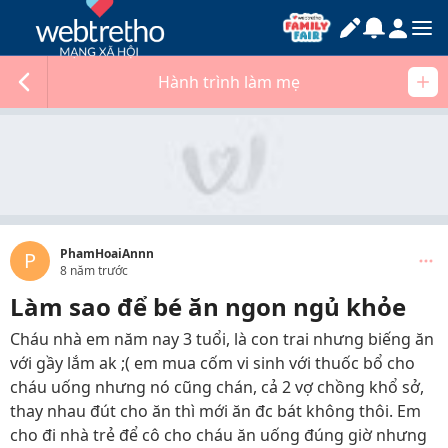
Hành trình làm mẹ
PhamHoaiAnnn
P
8 năm trước
Làm sao để bé ăn ngon ngủ khỏe
Cháu nhà em năm nay 3 tuổi, là con trai nhưng biếng ăn
với gầy lắm ak ;( em mua cốm vi sinh với thuốc bổ cho
cháu uống nhưng nó cũng chán, cả 2 vợ chồng khổ sở,
thay nhau đút cho ăn thì mới ăn đc bát không thôi. Em
cho đi nhà trẻ để cô cho cháu ăn uống đúng giờ nhưng