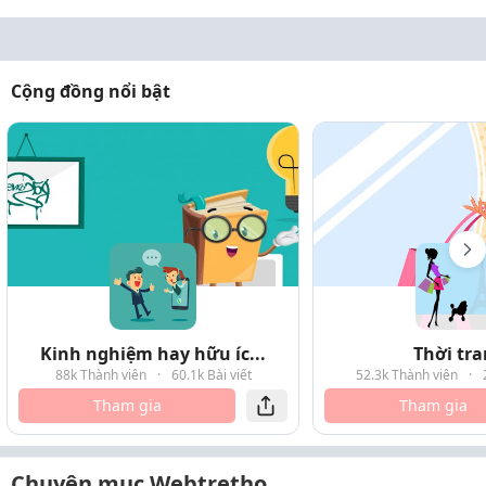
Cộng đồng nổi bật
Kinh nghiệm hay hữu íc...
Thời tr
88k Thành viên
·
60.1k Bài viết
52.3k Thành viên
·
Tham gia
Tham gia
Chuyên mục Webtretho