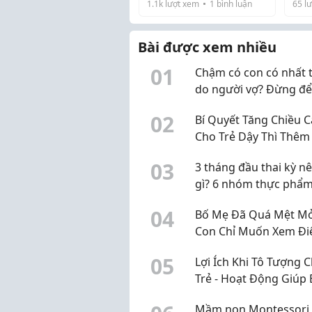
thời
1.1k
lượt xem
1
bình luận
65
lư
ĐƯỢC THÀNH CÂU?
Hôm
chó
mặc
bùng
Bài được xem nhiều
0
1
Chậm có con có nhất t
do người vợ? Đừng đ
định kiến làm chậm vi
0
2
Bí Quyết Tăng Chiều 
nguyên nhân
Cho Trẻ Dậy Thì Thêm 
30cm Chuẩn Khoa Họ
0
3
3 tháng đầu thai kỳ n
gì? 6 nhóm thực phẩm
chọn, không cần "ăn 
0
4
Bố Mẹ Đã Quá Mệt Mỏ
hai người"
Con Chỉ Muốn Xem Đi
Thoại? Đã Đến Lúc Th
0
5
Lợi Ích Khi Tô Tượng 
Mùa Hè Của Bé
Trẻ - Hoạt Động Giúp 
Phát Triển Toàn Diện
Mầm non Montessori 