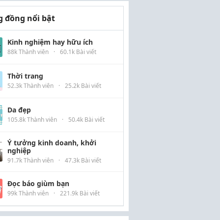
 đồng nổi bật
Kinh nghiệm hay hữu ích
88k Thành viên
·
60.1k Bài viết
Thời trang
52.3k Thành viên
·
25.2k Bài viết
Da đẹp
105.8k Thành viên
·
50.4k Bài viết
Ý tưởng kinh doanh, khởi
nghiệp
91.7k Thành viên
·
47.3k Bài viết
Đọc báo giùm bạn
99k Thành viên
·
221.9k Bài viết