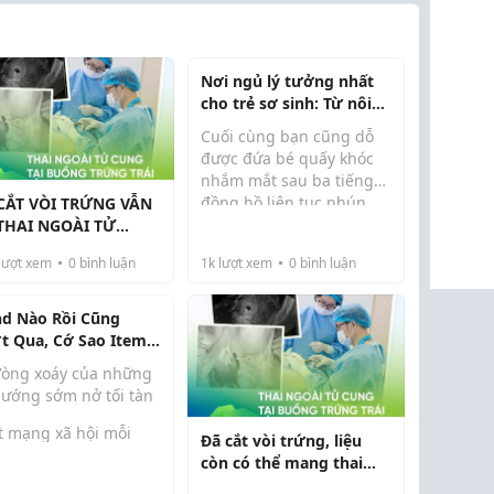
Nơi ngủ lý tưởng nhất
cho trẻ sơ sinh: Từ nôi
đến giải pháp trong
Cuối cùng bạn cũng dỗ
game Sims.
được đứa bé quấy khóc
nhắm mắt sau ba tiếng
đồng hồ liên tục nhún
CẮT VÒI TRỨNG VẪN
nhảy, và giờ bạn đang
THAI NGOÀI TỬ
đứng bên cũi như một
NG?
lượt xem
0
bình luận
1k
lượt xem
0
bình luận
bậc phụ huynh trong
game Sims chờ đợi biểu
tượng hủy hành động
nd Nào Rồi Cũng
hiện l...
t Qua, Cớ Sao Item
 Vẫn Bất Tử
òng xoáy của những
hướng sớm nở tối tàn
t mạng xã hội mỗi
Đã cắt vòi trứng, liệu
y, chắc hẳn anh em
còn có thể mang thai
 thấy các trào lưu
ngoài tử cung?