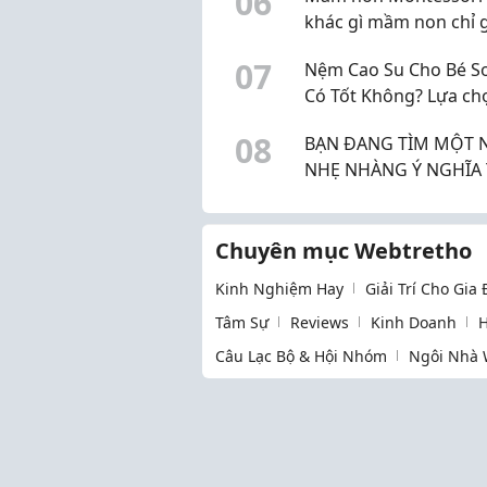
0
6
khác gì mầm non chỉ 
mác Montessori?
0
7
Nệm Cao Su Cho Bé Sơ
Có Tốt Không? Lựa ch
1 cho bé.
0
8
BẠN ĐANG TÌM MỘT 
NHẸ NHÀNG Ý NGHĨA THU
NHẬP ỔN ĐỊNH
Chuyên mục Webtretho
Kinh Nghiệm Hay
Giải Trí Cho Gia
Tâm Sự
Reviews
Kinh Doanh
H
Câu Lạc Bộ & Hội Nhóm
Ngôi Nhà 