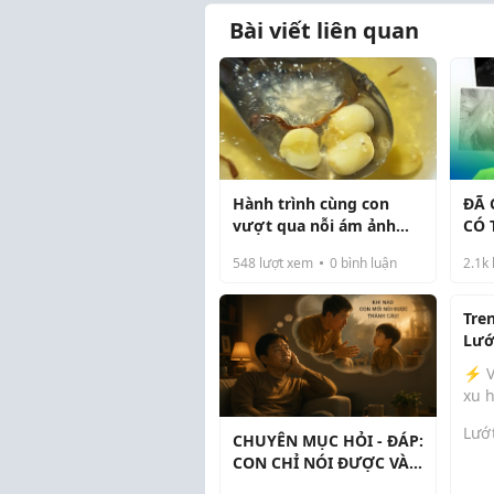
Bài viết liên quan
Hành trình cùng con
ĐÃ 
vượt qua nỗi ám ảnh
CÓ 
biếng ăn
CU
548
lượt xem
0
bình luận
2.1k
Tre
Lướ
Này
⚡ V
xu 
Lướ
CHUYÊN MỤC HỎI - ĐÁP:
ngà
CON CHỈ NÓI ĐƯỢC VÀI
luôn
TỪ, VẬY KHI NÀO NÓI