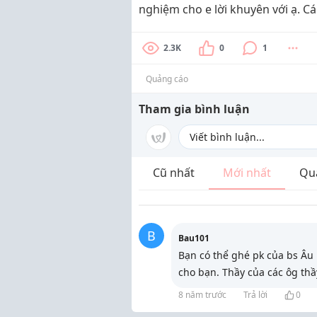
nghiệm cho e lời khuyên với ạ. C
2.3K
0
1
Quảng cáo
Tham gia bình luận
Cũ nhất
Mới nhất
Qu
B
Bau101
Bạn có thể ghé pk của bs Âu
cho bạn. Thầy của các ôg thầ
8 năm trước
Trả lời
0