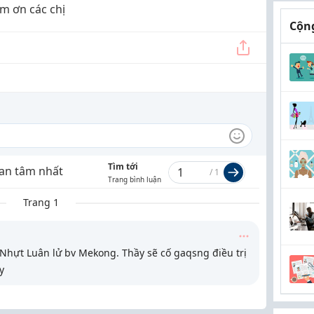
ám ơn các chị
Cộng
Tìm tới
an tâm nhất
/
1
Trang bình luận
Trang 1
 Nhựt Luân lử bv Mekong. Thầy sẽ cố gaqsng điều trị
y