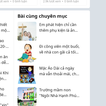
 trang thay đổi đến
ợt xem
0
bình luận
2.9k
lượt xem
0
bình luận
 nay người ta đổ xô
ng mặt.
 đồ oversize lùng
, tháng...
Bài cùng chuyên mục
hiết
Em phát hiện chỉ cần
ể một
thêm phụ kiện là ảnh
ệc tìm
Noel của bé đẹp hơn
Cao
hẳn
20-
Đi công viên một buổi,
c
về nhà con gãi cả tối...
ên ăn
 dễ
cho
Mặc Áo Dài cả ngày
i Khi
mà vẫn thoải mái, chị
ện
em công sở/giáo viên
ay Đổi
bơi hết vào đây nhé!
Cho
Trường mầm non
Bé
"Ngôi Nhà Hạnh Phúc"
ở Tân Phú, chương
"xịn"