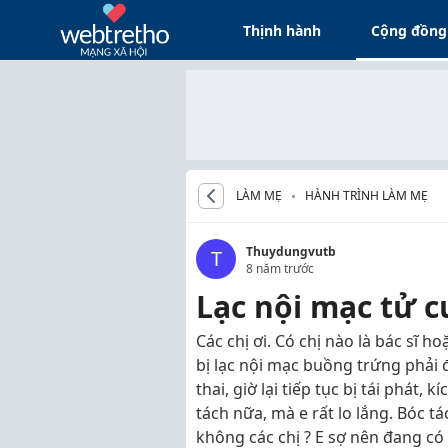
Thịnh hành
Cộng đồng
LÀM MẸ
HÀNH TRÌNH LÀM MẸ
Thuydungvutb
T
8 năm trước
Lạc nội mạc tử 
Các chị ơi. Có chị nào là bác sĩ h
bị lạc nội mạc buồng trứng phải 
thai, giờ lại tiếp tục bị tái phát,
tách nữa, mà e rất lo lắng. Bóc t
không các chị ? E sợ nên đang có 