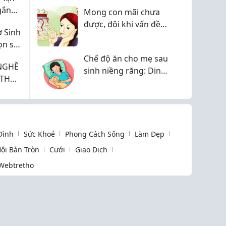
trình sao ạ?
gắn
Mong con mãi chưa
được, đôi khi vấn đề
 Sinh
không chỉ nằm ở
ọn số
TRỨNG hay TINH
Chế độ ăn cho mẹ sau
TRÙNG
NGHỀ
sinh niềng răng: Dinh
dưỡng chuẩn y khoa
giúp mẹ khỏe, nhiều
sữa
 Đình
Sức Khoẻ
Phong Cách Sống
Làm Đẹp
ội Bàn Tròn
Cưới
Giao Dịch
Webtretho