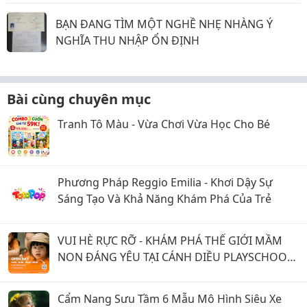
BẠN ĐANG TÌM MỘT NGHỀ NHẸ NHÀNG Ý
NGHĨA THU NHẬP ỔN ĐỊNH
Bài cùng chuyên mục
Tranh Tô Màu - Vừa Chơi Vừa Học Cho Bé
Phương Pháp Reggio Emilia - Khơi Dậy Sự
Sáng Tạo Và Khả Năng Khám Phá Của Trẻ
VUI HÈ RỰC RỠ - KHÁM PHÁ THẾ GIỚI MẦM
NON ĐÁNG YÊU TẠI CÁNH DIỀU PLAYSCHOOL
Q7
Cẩm Nang Sưu Tầm 6 Mẫu Mô Hình Siêu Xe