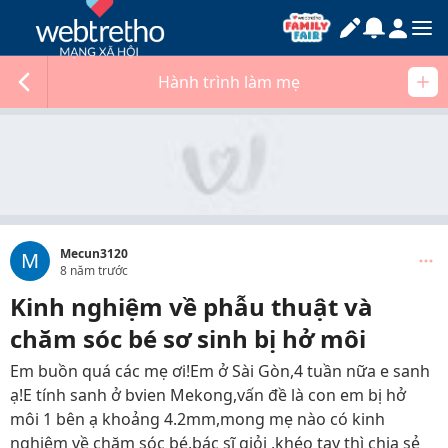
Hành trình làm mẹ
Mecun3120
M
8 năm trước
Kinh nghiệm về phẫu thuật và
chăm sóc bé sơ sinh bị hở môi
Em buồn quá các mẹ ơi!Em ở Sài Gòn,4 tuần nữa e sanh
ạ!E tính sanh ở bvien Mekong,vấn đề là con em bị hở
môi 1 bên ạ khoảng 4.2mm,mong mẹ nào có kinh
nghiệm về chăm sóc bé,bác sĩ giỏi ,khéo tay thì chia sẻ