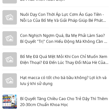
Nuôi Dạy Con Thời Áp Lực Cơm Áo Gạo Tiền -
Nỗi Lo Của Bố Mẹ Và Giải Pháp Giúp Bé Phát
Triển Toàn Diện
Con Nghịch Ngợm Quá, Ba Mẹ Phải Làm Sao?
Bí Quyết "Trị" Con Hiếu Động Mà Không Cần La
Hét
Bố Mẹ Đã Quá Mệt Mỏi Khi Con Chỉ Muốn Xem
Điện Thoại? Đã Đến Lúc Thay Đổi Mùa Hè Của
Bé
Hạt macca có tốt cho bà bầu không? Lợi ích và
lưu ý khi sử dụng
Bí Quyết Tăng Chiều Cao Cho Trẻ Dậy Thì Thêm
20-30cm Chuẩn Khoa Học