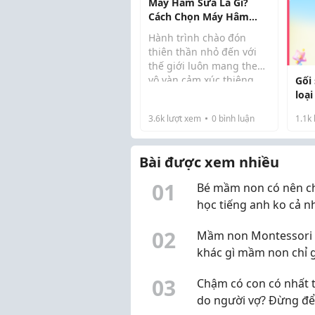
Máy Hâm Sữa Là Gì?
nh..
Cách Chọn Máy Hâm
Sữa Tốt Cho Bé
Hành trình chào đón
thiên thần nhỏ đến với
thế giới luôn mang theo
vô vàn cảm xúc thiêng
Gối
liêng nhưng cũng không
loại
kém phần vất vả. Từ
chọ
3.6k
lượt xem
0
bình luận
1.1k
những đêm thức trắng
nhỏ
dỗ dành con khóc, đến
việc tỉ mẩn vắt từng
Bài được xem nhiều
giọt...
0
1
Bé mầm non có nên ch
học tiếng anh ko cả n
0
2
Mầm non Montessori 
khác gì mầm non chỉ 
mác Montessori?
0
3
Chậm có con có nhất t
do người vợ? Đừng đ