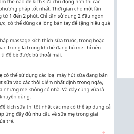
àm thế nào để kích sữa chủ động hơn thì các
phương pháp tốt nhất. Thời gian cho một lần
từ 1 đến 2 phút. Chỉ cần sử dụng 2 đầu ngón
c, có thể dùng cả lòng bàn tay để tặng hiệu quả
áp massage kích thích sữa trước, trong hoặc
uan trọng là trong khi bé đang bú mẹ chỉ nên
i để bé được bú thoải mái.
 có thể sử dụng các loại máy hút sữa đang bán
t sữa vào các thời điểm nhất định trong ngày,
a nhưng mẹ không có nhà. Và đây cũng vừa là
 khuyên dùng.
để kích sữa thì tốt nhất các mẹ có thể áp dụng cả
áp ứng đầy đủ nhu cầu về sữa mẹ trong giai
ủa trẻ.