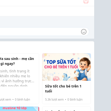
ữa sau sinh - mẹ cần
 gì ngay?
sinh, tình trạng ít
 khiến nhiều mẹ lo
g vì ảnh hưởng trực
p đến nguồn dinh
Sữa tốt cho bé trên 1
ng của bé. Tuy nhiên,
tuổi
 áp dụng đúng
ượt xem
0
bình luận
5.3k
lượt xem
0
bình luận
ơng pháp, mẹ hoàn
 có thể cải thiện
g sữa và gọi sữa về