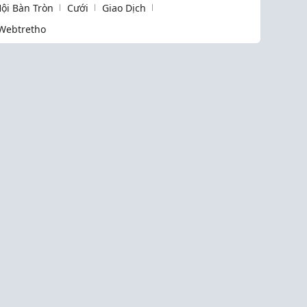
ội Bàn Tròn
Cưới
Giao Dịch
Webtretho
Liên k
Làm Đẹp
Cưới