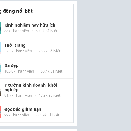
 đồng nổi bật
Kinh nghiệm hay hữu ích
88k Thành viên
·
60.1k Bài viết
Thời trang
52.3k Thành viên
·
25.2k Bài viết
Da đẹp
105.8k Thành viên
·
50.4k Bài viết
Ý tưởng kinh doanh, khởi
nghiệp
91.7k Thành viên
·
47.3k Bài viết
Đọc báo giùm bạn
99k Thành viên
·
221.9k Bài viết