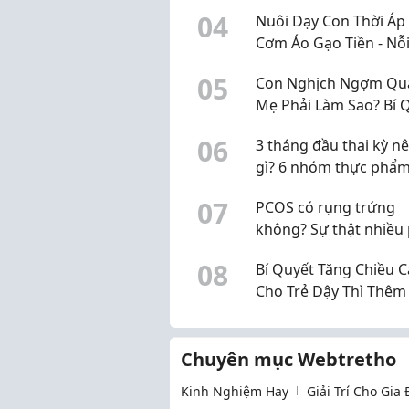
định kiến làm chậm vi
0
4
Nuôi Dạy Con Thời Áp
nguyên nhân
Cơm Áo Gạo Tiền - Nỗi
Của Bố Mẹ Và Giải Ph
0
5
Con Nghịch Ngợm Quá
Giúp Bé Phát Triển To
Mẹ Phải Làm Sao? Bí 
Diện
"Trị" Con Hiếu Động 
0
6
3 tháng đầu thai kỳ n
Không Cần La Hét
gì? 6 nhóm thực phẩm
chọn, không cần "ăn 
0
7
PCOS có rụng trứng
hai người"
không? Sự thật nhiều
nữ đang hiểu chưa đ
0
8
Bí Quyết Tăng Chiều 
Cho Trẻ Dậy Thì Thêm 
30cm Chuẩn Khoa Họ
Chuyên mục Webtretho
Kinh Nghiệm Hay
Giải Trí Cho Gia