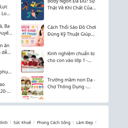
ệc tìm
Body Ngon Đã Đủ? Sự
 Lực
Thật Về Khí Chất Của
 Lo
Đàn Ông Hiện Đại!
áp
, Ba
àn
Cách Thổi Sáo Đồ Chơi
Quyết
Đúng Kỹ Thuật Giúp
Mà
Bé Phát Triển Năng
ên ăn
Khiếu Âm Nhạc Từ
 dễ
Kinh nghiệm chuẩn bị
Sớm
cho
cho con vào lớp 1 -
những điều mình ước
 phụ
biết sớm hơn
úng
Trường mầm non Dạ -
Cao
Chợ Thông Dụng -
20-
Đồng hành cùng
c
những năm tháng đầu
đời của trẻ
 Đình
Sức Khoẻ
Phong Cách Sống
Làm Đẹp