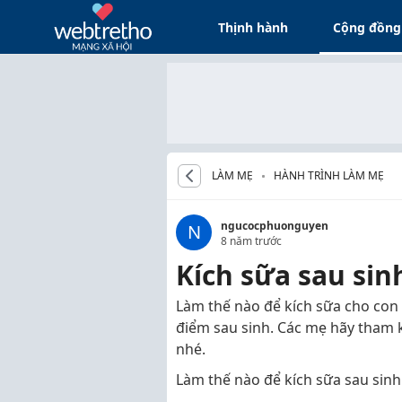
Thịnh hành
Cộng đồng
LÀM MẸ
HÀNH TRÌNH LÀM MẸ
ngucocphuonguyen
N
8 năm trước
Kích sữa sau sin
Làm thế nào để kích sữa cho con 
điểm sau sinh. Các mẹ hãy tham k
nhé.
Làm thế nào để kích sữa sau sin