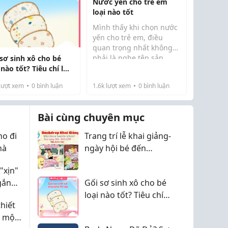
Nước yến cho trẻ em
.
loại nào tốt
Mình thấy khi chọn nước
yến cho trẻ em, điều
quan trọng nhất không
phải là nghe tên sản
 sơ sinh xô cho bé
phẩm thật sang, mà là
 nào tốt? Tiêu chí lựa
xem bé đang ở độ tuổi
n an toàn cho trẻ
lượt xem
0
bình luận
1.6k
lượt xem
0
bình luận
nào, thành phần có rõ
ràng không và vị có quá
ngọt không. Với trẻ nh...
Bài cùng chuyên mục
o đi
Trang trí lễ khai giảng-
hà
ngày hội bé đến
trường
"xịn"
gắn
Gối sơ sinh xô cho bé
loại nào tốt? Tiêu chí
hiết
lựa chọn an toàn cho
ể một
trẻ nhỏ