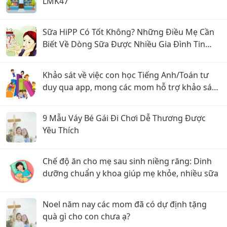
LMK47
Sữa HiPP Có Tốt Không? Những Điều Mẹ Cần
Biết Về Dòng Sữa Được Nhiều Gia Đình Tin
Dùng
Khảo sát về việc con học Tiếng Anh/Toán tư
duy qua app, mong các mom hỗ trợ khảo sát
ạaaa
9 Mẫu Váy Bé Gái Đi Chơi Dễ Thương Được
Yêu Thích
Chế độ ăn cho mẹ sau sinh niềng răng: Dinh
dưỡng chuẩn y khoa giúp mẹ khỏe, nhiều sữa
Noel năm nay các mom đã có dự định tặng
quà gì cho con chưa ạ?