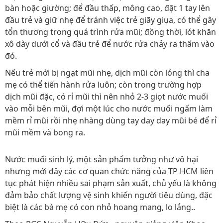
bàn hoặc giường; để đầu thấp, mông cao, đặt 1 tay lên
đầu trẻ và giữ nhẹ để tránh việc trẻ giãy giụa, có thể gây
tổn thương trong quá trình rửa mũi; đồng thời, lót khăn
xô dày dưới cổ và đầu trẻ để nước rửa chảy ra thấm vào
đó.
Nếu trẻ mới bị ngạt mũi nhẹ, dịch mũi còn lỏng thì cha
mẹ có thể tiến hành rửa luôn; còn trong trường hợp
dịch mũi đặc, có rỉ mũi thì nên nhỏ 2-3 giọt nước muối
vào mỗi bên mũi, đợi một lúc cho nước muối ngấm làm
mềm rỉ mũi rồi nhẹ nhàng dùng tay day day mũi bé để rỉ
mũi mềm và bong ra.
Nước muối sinh lý, một sản phẩm tưởng như vô hại
nhưng mới đây các cơ quan chức năng của TP HCM liên
tục phát hiện nhiều sai phạm sản xuất, chủ yếu là không
đảm bảo chất lượng vệ sinh khiến người tiêu dùng, đặc
biệt là các bà mẹ có con nhỏ hoang mang, lo lắng..