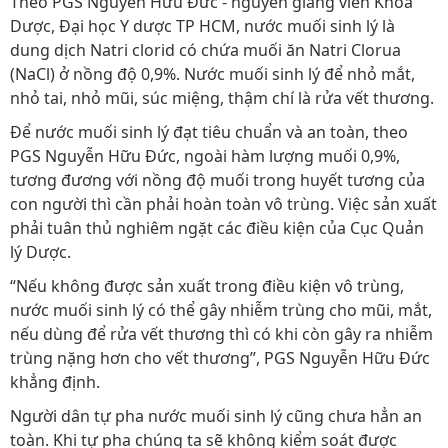
Theo PGS Nguyễn Hữu Đức - nguyên giảng viên Khoa
Dược, Đại học Y dược TP HCM, nước muối sinh lý là
dung dịch Natri clorid có chứa muối ăn Natri Clorua
(NaCl) ở nồng độ 0,9%. Nước muối sinh lý để nhỏ mắt,
nhỏ tai, nhỏ mũi, súc miệng, thậm chí là rửa vết thương.
Để nước muối sinh lý đạt tiêu chuẩn và an toàn, theo
PGS Nguyễn Hữu Đức, ngoài hàm lượng muối 0,9%,
tương đương với nồng độ muối trong huyết tương của
con người thì cần phải hoàn toàn vô trùng. Việc sản xuất
phải tuân thủ nghiêm ngặt các điều kiện của Cục Quản
lý Dược.
“Nếu không được sản xuất trong điều kiện vô trùng,
nước muối sinh lý có thể gây nhiễm trùng cho mũi, mắt,
nếu dùng để rửa vết thương thì có khi còn gây ra nhiễm
trùng nặng hơn cho vết thương”, PGS Nguyễn Hữu Đức
khẳng định.
Người dân tự pha nước muối sinh lý cũng chưa hẳn an
toàn. Khi tự pha chúng ta sẽ không kiểm soát được