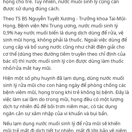
họng cho trẻ. Tuy nhiên, nước muối sinh lý cũng cần
được sử dụng đúng cách.
Theo TS BS Nguyễn Tuyết Xương - Trưởng khoa Tai-Mũi-
Họng, Bệnh viện Nhi Trung ương, nước muối sinh lý
0,9% hay nước muối biển là dung dịch dùng để rửa, vệ
sinh mũi họng, không phải là thuốc. Ngoài việc dùng để
cung cấp và bổ sung nước cũng như chất điện giải cho
cơ thể (dùng theo đường tiêm truyền theo chỉ định của
bác sĩ) thì nước muối sinh lý còn được dùng làm thuốc
nhỏ/rửa mắt hay mũi.
Hiện một số phụ huynh đã lạm dụng, dùng nước muối
sinh lý rửa mũi cho con hàng ngày để phòng chống các
bệnh viêm mũi, họng trong khi trẻ không bị bệnh. Đây là
việc làm sai lầm do trong mũi, họng đều có một lượng
dịch tự nhiên đủ để bôi trơn niêm mạc, có tác dụng
ngăn cản sự xâm nhập của vi khuẩn và bụi bẩn.
Nếu lạm dụng nước muối sinh lý để rửa mũi sẽ khiến
mũi trẻ mất đi dịch tiết tự nhiên, mất đi lớp bảo vệ niêm