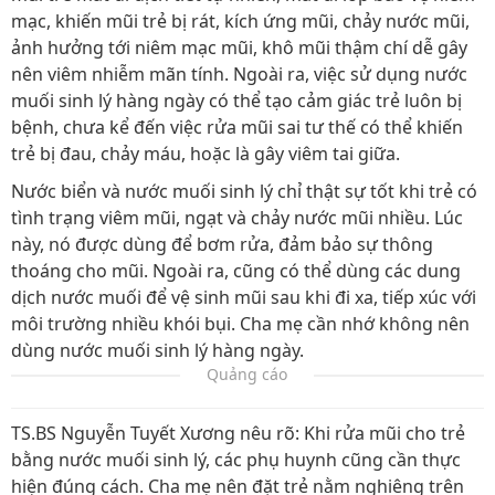
mạc, khiến mũi trẻ bị rát, kích ứng mũi, chảy nước mũi,
ảnh hưởng tới niêm mạc mũi, khô mũi thậm chí dễ gây
nên viêm nhiễm mãn tính. Ngoài ra, việc sử dụng nước
muối sinh lý hàng ngày có thể tạo cảm giác trẻ luôn bị
bệnh, chưa kể đến việc rửa mũi sai tư thế có thể khiến
trẻ bị đau, chảy máu, hoặc là gây viêm tai giữa.
Nước biển và nước muối sinh lý chỉ thật sự tốt khi trẻ có
tình trạng viêm mũi, ngạt và chảy nước mũi nhiều. Lúc
này, nó được dùng để bơm rửa, đảm bảo sự thông
thoáng cho mũi. Ngoài ra, cũng có thể dùng các dung
dịch nước muối để vệ sinh mũi sau khi đi xa, tiếp xúc với
môi trường nhiều khói bụi. Cha mẹ cần nhớ không nên
dùng nước muối sinh lý hàng ngày.
Quảng cáo
TS.BS Nguyễn Tuyết Xương nêu rõ: Khi rửa mũi cho trẻ
bằng nước muối sinh lý, các phụ huynh cũng cần thực
hiện đúng cách. Cha mẹ nên đặt trẻ nằm nghiêng trên