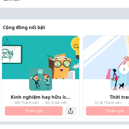
Cộng đồng nổi bật
Kinh nghiệm hay hữu íc...
Thời tr
88k Thành viên
·
60.1k Bài viết
52.3k Thành viên
·
Tham gia
Tham gia