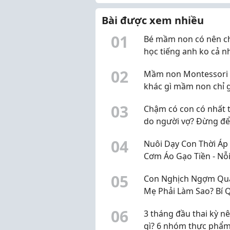
thật không. Em đọc được
bài về dấu hi...
Bài được xem nhiều
0
1
Bé mầm non có nên ch
học tiếng anh ko cả n
0
2
Mầm non Montessori 
khác gì mầm non chỉ 
mác Montessori?
0
3
Chậm có con có nhất t
do người vợ? Đừng đ
định kiến làm chậm vi
0
4
Nuôi Dạy Con Thời Áp
nguyên nhân
Cơm Áo Gạo Tiền - Nỗi
Của Bố Mẹ Và Giải Ph
0
5
Con Nghịch Ngợm Quá
Giúp Bé Phát Triển To
Mẹ Phải Làm Sao? Bí 
Diện
"Trị" Con Hiếu Động 
0
6
3 tháng đầu thai kỳ n
Không Cần La Hét
gì? 6 nhóm thực phẩm