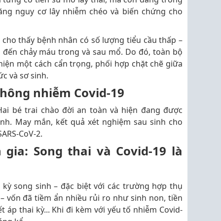
tăng nguy cơ lây nhiễm chéo và biến chứng cho
 cho thấy bệnh nhân có số lượng tiểu cầu thấp –
 đến chảy máu trong và sau mổ. Do đó, toàn bộ
hiện một cách cẩn trọng, phối hợp chặt chẽ giữa
ức và sơ sinh.
 không nhiễm Covid-19
ai bé trai chào đời an toàn và hiện đang được
sinh. May mắn, kết quả xét nghiệm sau sinh cho
 SARS-CoV-2.
gia: Song thai và Covid-19 là
i kỳ song sinh – đặc biệt với các trường hợp thụ
 – vốn đã tiềm ẩn nhiều rủi ro như sinh non, tiền
 áp thai kỳ... Khi đi kèm với yếu tố nhiễm Covid-