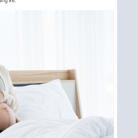
áng kể.