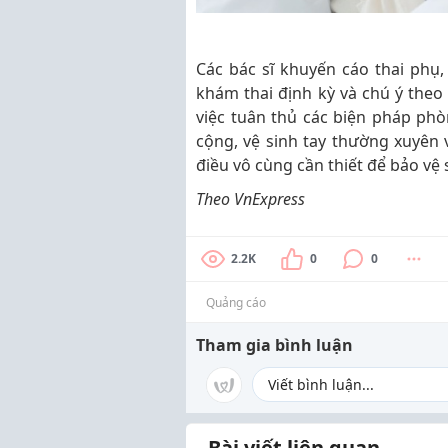
Các bác sĩ khuyến cáo thai phụ, 
khám thai định kỳ và chú ý theo 
việc tuân thủ các biện pháp ph
cộng, vệ sinh tay thường xuyên v
điều vô cùng cần thiết để bảo vệ
Theo VnExpress
2.2K
0
0
Quảng cáo
Tham gia bình luận
Bài viết liên quan