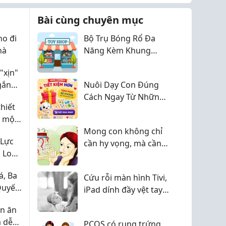
Bài cùng chuyên mục
o đi
Bộ Trụ Bóng Rổ Đa
hà
Năng Kèm Khung
Thành- LMK47
"xịn"
gắn
Nuôi Dạy Con Đúng
Cách Ngay Từ Những
hiết
Năm Đầu Đời
ể một
ệc tìm
Mong con không chỉ
 Lực
cần hy vọng, mà cần
 Lo
một lộ trình phù hợp
áp
, Ba
àn
Cứu rỗi màn hình Tivi,
Quyết
iPad dính đầy vệt tay
Mà
bánh kẹo bẩn của bé
ên ăn
con!
 dễ
PCOS có rụng trứng