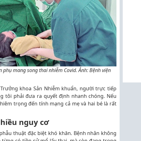
n phụ mang song thai nhiễm Covid. Ảnh: Bệnh viện
Trưởng khoa Sản Nhiễm khuẩn, người trực tiếp
ng tôi phải đưa ra quyết định nhanh chóng. Nếu
iêm trọng đến tính mạng cả mẹ và hai bé là rất
nhiều nguy cơ
 phẫu thuật đặc biệt khó khăn. Bệnh nhân không
 từng có tiền sử mổ lấy thai, mà còn đang trong