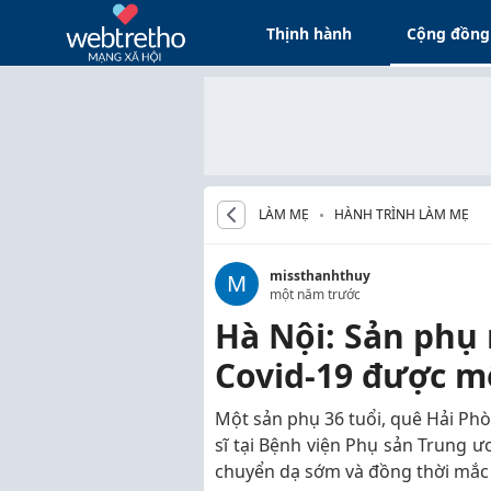
Thịnh hành
Cộng đồng
LÀM MẸ
HÀNH TRÌNH LÀM MẸ
missthanhthuy
M
một năm trước
Hà Nội: Sản phụ
Covid-19 được mổ
Một sản phụ 36 tuổi, quê Hải Phò
sĩ tại Bệnh viện Phụ sản Trung ư
chuyển dạ sớm và đồng thời mắc 