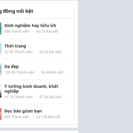
 đồng nổi bật
Kinh nghiệm hay hữu ích
88k Thành viên
·
60.1k Bài viết
Thời trang
52.3k Thành viên
·
25.2k Bài viết
Da đẹp
105.8k Thành viên
·
50.4k Bài viết
Ý tưởng kinh doanh, khởi
nghiệp
91.7k Thành viên
·
47.3k Bài viết
Đọc báo giùm bạn
99k Thành viên
·
221.9k Bài viết