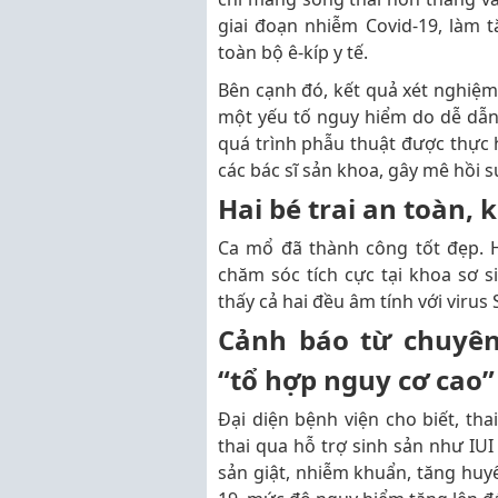
giai đoạn nhiễm Covid-19, làm 
toàn bộ ê-kíp y tế.
Bên cạnh đó, kết quả xét nghiệm
một yếu tố nguy hiểm do dễ dẫn
quá trình phẫu thuật được thực 
các bác sĩ sản khoa, gây mê hồi s
Hai bé trai an toàn,
Ca mổ đã thành công tốt đẹp. H
chăm sóc tích cực tại khoa sơ 
thấy cả hai đều âm tính với virus
Cảnh báo từ chuyên 
“tổ hợp nguy cơ cao”
Đại diện bệnh viện cho biết, tha
thai qua hỗ trợ sinh sản như IUI
sản giật, nhiễm khuẩn, tăng huyết