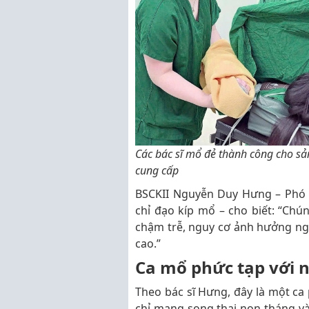
Các bác sĩ mổ đẻ thành công cho sả
cung cấp
BSCKII Nguyễn Duy Hưng – Phó 
chỉ đạo kíp mổ – cho biết: “Chú
chậm trễ, nguy cơ ảnh hưởng ngh
cao.”
Ca mổ phức tạp với 
Theo bác sĩ Hưng, đây là một ca
chỉ mang song thai non tháng và