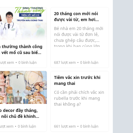
20 tháng con mới nói
được vài từ, em hơi
hoang mang
Bé nhà em 20 tháng mới
nói được vài từ đơn lẻ,
chưa ghép câu được,
trong khi bạn cùng lớp
h thường thành công
mầm non đã nói câu 3-4
n vết mổ cũ sau biến
từ. Em hơi hoảng, không
ng truyền máu song
lượt xem
0
bình luận
687
lượt xem
0
bình luận
biết có phải con chậm nói
thật không. Em đọc được
bài về dấu hi...
Tiêm vắc xin trước khi
mang thai
Có cần phải chích vắc xin
rubella trước khi mang
thai không ạ?
do decor đầy tháng,
i nôi chủ đề khinh
 cầu được yêu thích
ượt xem
0
bình luận
661
lượt xem
0
bình luận