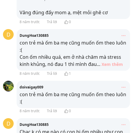
Vâng đúng đấy mom ạ, mệt mỏi ghê cơ
8 năm trước
Trả lời
0
D
DungHoa130885
con trẻ mà ốm ba mẹ cũng muốn ốm theo luôn
:(
Con ốm nhiều quá, em ở nhà chăm mà stress
kinh khủng, nó đau 1 thì mình đau
...
Xem thêm
8 năm trước
Trả lời
1
doivaigay009
con trẻ mà ốm ba mẹ cũng muốn ốm theo luôn
:(
8 năm trước
Trả lời
0
D
DungHoa130885
Chac k có mẹ nào có con bị ốm nhiều như con