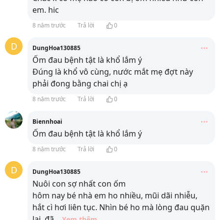
em. hic
8 năm trước
Trả lời
0
D
DungHoa130885
Ốm đau bệnh tật là khổ lắm ý
Đúng là khổ vô cùng, nước mắt mẹ đợt này
phải đong bằng chai chị ạ
8 năm trước
Trả lời
0
Biennhoai
Ốm đau bệnh tật là khổ lắm ý
8 năm trước
Trả lời
0
D
DungHoa130885
Nuôi con sợ nhất con ốm
hôm nay bé nhà em ho nhiều, mũi dãi nhiễu,
hắt cì hơi liên tục. Nhìn bé ho mà lòng đau quặn
lại, đã
...
Xem thêm