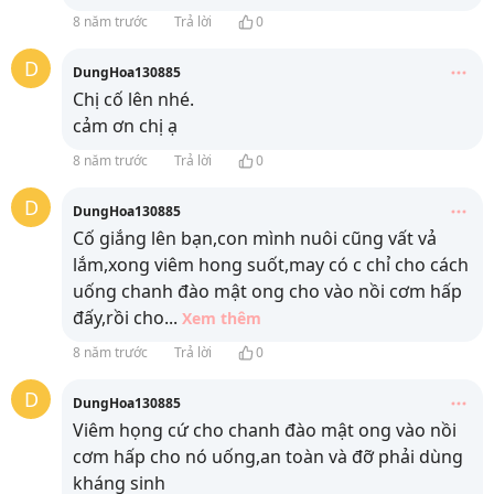
8 năm trước
Trả lời
0
D
DungHoa130885
Chị cố lên nhé.
cảm ơn chị ạ
8 năm trước
Trả lời
0
D
DungHoa130885
Cố giắng lên bạn,con mình nuôi cũng vất vả
lắm,xong viêm hong suốt,may có c chỉ cho cách
uống chanh đào mật ong cho vào nồi cơm hấp
đấy,rồi cho
...
Xem thêm
8 năm trước
Trả lời
0
D
DungHoa130885
Viêm họng cứ cho chanh đào mật ong vào nồi
cơm hấp cho nó uống,an toàn và đỡ phải dùng
kháng sinh