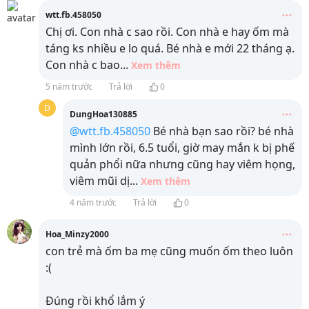
wtt.fb.458050
Chị ơi. Con nhà c sao rồi. Con nhà e hay ốm mà
táng ks nhiều e lo quá. Bé nhà e mới 22 tháng ạ.
Con nhà c bao
...
Xem thêm
5 năm trước
Trả lời
0
D
DungHoa130885
@wtt.fb.458050
Bé nhà bạn sao rồi? bé nhà
mình lớn rồi, 6.5 tuổi, giờ may mắn k bị phế
quản phổi nữa nhưng cũng hay viêm họng,
viêm mũi dị
...
Xem thêm
4 năm trước
Trả lời
0
Hoa_Minzy2000
con trẻ mà ốm ba mẹ cũng muốn ốm theo luôn
:(
Đúng rồi khổ lắm ý