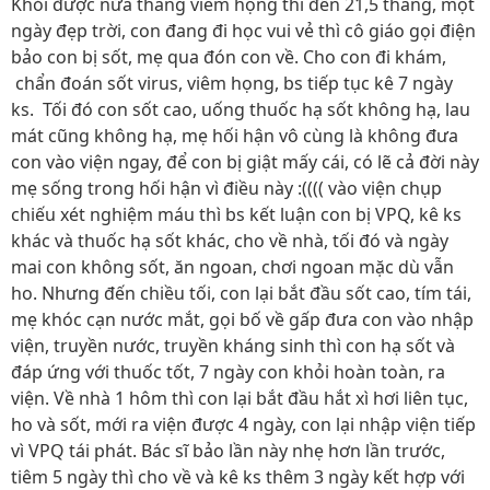
Khỏi được nửa tháng viêm họng thì đến 21,5 tháng, một
ngày đẹp trời, con đang đi học vui vẻ thì cô giáo gọi điện
bảo con bị sốt, mẹ qua đón con về. Cho con đi khám,
chẩn đoán sốt virus, viêm họng, bs tiếp tục kê 7 ngày
ks. Tối đó con sốt cao, uống thuốc hạ sốt không hạ, lau
mát cũng không hạ, mẹ hối hận vô cùng là không đưa
con vào viện ngay, để con bị giật mấy cái, có lẽ cả đời này
mẹ sống trong hối hận vì điều này :(((( vào viện chụp
chiếu xét nghiệm máu thì bs kết luận con bị VPQ, kê ks
khác và thuốc hạ sốt khác, cho về nhà, tối đó và ngày
mai con không sốt, ăn ngoan, chơi ngoan mặc dù vẫn
ho. Nhưng đến chiều tối, con lại bắt đầu sốt cao, tím tái,
mẹ khóc cạn nước mắt, gọi bố về gấp đưa con vào nhập
viện, truyền nước, truyền kháng sinh thì con hạ sốt và
đáp ứng với thuốc tốt, 7 ngày con khỏi hoàn toàn, ra
viện. Về nhà 1 hôm thì con lại bắt đầu hắt xì hơi liên tục,
ho và sốt, mới ra viện được 4 ngày, con lại nhập viện tiếp
vì VPQ tái phát. Bác sĩ bảo lần này nhẹ hơn lần trước,
tiêm 5 ngày thì cho về và kê ks thêm 3 ngày kết hợp với