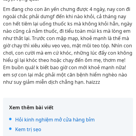
Em đang cho con ăn yến chưng được 4 ngày, nay con đi
ngoài chắc phải dưngf đến khi nào khỏi, cả tháng nay
con hết tiêm lại uống thuốc ks mà không khỏi hẳn, ngày
nào cũng cả nắm thuốc, đi tiểu toàn mùi ks mà lòng em
như thắt lại. Trước con mập mạp, khoẻ mạnh là thế mà
giờ chạy thì xiêu xiêu vẹo vẹo, mặt mũi teo tóp. Nhìn con
chơi, con cười mà em cứ khóc, những lúc đấy con không
hiểu gì lại khóc theo hoặc chạy đến ôm mẹ, thơm mẹ!
Em buồn quá! k biết bao giờ con mới khoẻ mạnh nữa!
em sợ con lại mắc phải một căn bệnh hiểm nghèo nào
như suy giảm miễn dịch chẳng hạn. haizzz
Xem thêm bài viết
Hỏi kinh nghiệm mở cửa hàng bỉm
Kem trị sẹo