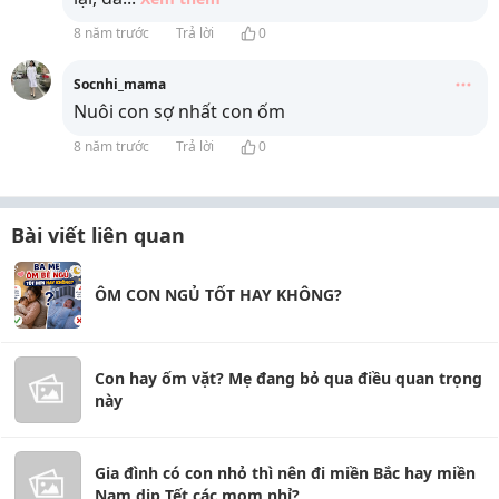
8 năm trước
Trả lời
0
Socnhi_mama
Nuôi con sợ nhất con ốm
8 năm trước
Trả lời
0
Bài viết liên quan
ÔM CON NGỦ TỐT HAY KHÔNG?
Con hay ốm vặt? Mẹ đang bỏ qua điều quan trọng
này
Gia đình có con nhỏ thì nên đi miền Bắc hay miền
Nam dịp Tết các mom nhỉ?