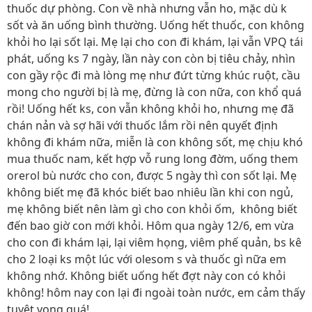
thuốc dự phòng. Con về nhà nhưng vẫn ho, mặc dù k
sốt và ăn uống bình thường. Uống hết thuốc, con không
khỏi ho lại sốt lại. Mẹ lại cho con đi khám, lại vẫn VPQ tái
phát, uống ks 7 ngày, lần này con còn bị tiêu chảy, nhìn
con gầy rộc đi mà lòng mẹ như đứt từng khúc ruột, cầu
mong cho người bị là mẹ, đừng là con nữa, con khổ quá
rồi! Uống hết ks, con vẫn không khỏi ho, nhưng mẹ đã
chán nản và sợ hãi với thuốc lắm rồi nên quyết định
không đi khám nữa, miễn là con không sốt, mẹ chịu khó
mua thuốc nam, kết hợp vỗ rung long đờm, uống them
orerol bù nước cho con, được 5 ngày thì con sốt lại. Mẹ
không biết mẹ đã khóc biết bao nhiêu lần khi con ngủ,
mẹ không biết nên làm gì cho con khỏi ốm, không biết
đến bao giờ con mới khỏi. Hôm qua ngày 12/6, em vừa
cho con đi khám lại, lại viêm họng, viêm phế quản, bs kê
cho 2 loại ks một lúc với olesom s và thuốc gì nữa em
không nhớ. Không biết uống hết đợt này con có khỏi
không! hôm nay con lại đi ngoài toàn nước, em cảm thấy
tuyệt vọng quá!