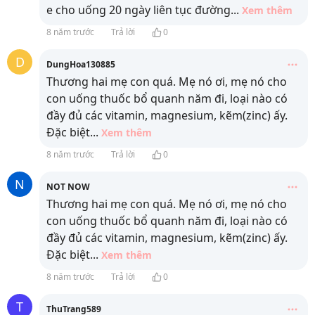
e cho uống 20 ngày liên tục đường
...
Xem thêm
8 năm trước
Trả lời
0
D
DungHoa130885
Thương hai mẹ con quá. Mẹ nó ơi, mẹ nó cho
con uống thuốc bổ quanh năm đi, loại nào có
đầy đủ các vitamin, magnesium, kẽm(zinc) ấy.
Đặc biệt
...
Xem thêm
8 năm trước
Trả lời
0
N
NOT NOW
Thương hai mẹ con quá. Mẹ nó ơi, mẹ nó cho
con uống thuốc bổ quanh năm đi, loại nào có
đầy đủ các vitamin, magnesium, kẽm(zinc) ấy.
Đặc biệt
...
Xem thêm
8 năm trước
Trả lời
0
T
ThuTrang589