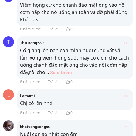
Viêm họng cứ cho chanh đào mật ong vào nồi
cơm hấp cho nó uống,an toàn và đỡ phải dùng
kháng sinh
8 năm trước
Trả lời
0
T
ThuTrang589
Cố giắng lên bạn,con mình nuôi cũng vất vả
lắm,xong viêm hong suốt,may có c chỉ cho cách
uống chanh đào mật ong cho vào nồi cơm hấp
đấy,rồi cho
...
Xem thêm
8 năm trước
Trả lời
0
L
Lamami
Chị cố lên nhé.
8 năm trước
Trả lời
0
khatvongsongss
Nuôi con sợ nhất con ốm