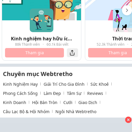
Kinh nghiệm hay hữu íc...
Thời tr
88k Thành viên
·
60.1k Bài viết
52.3k Thành viên
·
Tham gia
Tham gia
Chuyên mục Webtretho
Kinh Nghiệm Hay
Giải Trí Cho Gia Đình
Sức Khoẻ
Phong Cách Sống
Làm Đẹp
Tâm Sự
Reviews
Kinh Doanh
Hội Bàn Tròn
Cưới
Giao Dịch
Câu Lạc Bộ & Hội Nhóm
Ngôi Nhà Webtretho