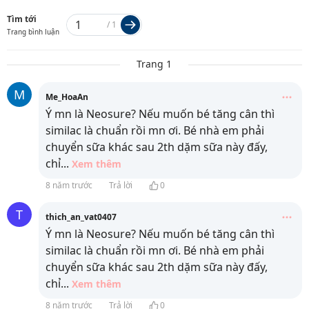
Tìm tới
/
1
Trang bình luận
Trang 1
M
Me_HoaAn
Ý mn là Neosure? Nếu muốn bé tăng cân thì
similac là chuẩn rồi mn ơi. Bé nhà em phải
chuyển sữa khác sau 2th dặm sữa này đấy,
chỉ
...
Xem thêm
8 năm trước
Trả lời
0
T
thich_an_vat0407
Ý mn là Neosure? Nếu muốn bé tăng cân thì
similac là chuẩn rồi mn ơi. Bé nhà em phải
chuyển sữa khác sau 2th dặm sữa này đấy,
chỉ
...
Xem thêm
8 năm trước
Trả lời
0