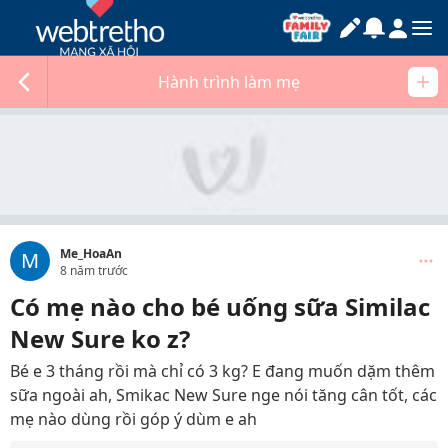
Hành trình làm mẹ
Me_HoaAn
M
8 năm trước
Có mẹ nào cho bé uống sữa Similac
New Sure ko z?
Bé e 3 tháng rồi mà chỉ có 3 kg? E đang muốn dặm thêm
sữa ngoài ah, Smikac New Sure nge nói tăng cân tốt, các
mẹ nào dùng rồi góp ý dùm e ah