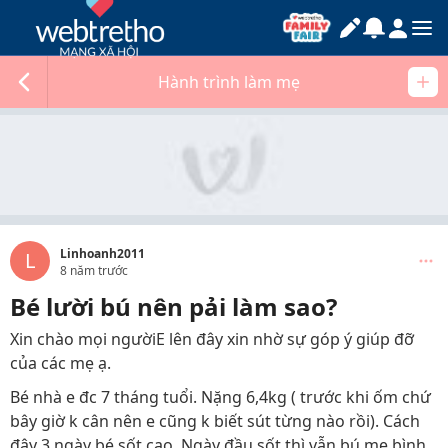
Hành trình làm mẹ
Linhoanh2011
L
8 năm trước
Bé lười bú nên pải làm sao?
Xin chào mọi ngườiE lên đây xin nhờ sự góp ý giúp đỡ
của các mẹ ạ.
Bé nhà e đc 7 tháng tuổi. Nặng 6,4kg ( trước khi ốm chứ
bây giờ k cân nên e cũng k biết sút từng nào rồi). Cách
đây 3 ngày bé sốt cao. Ngày đầu sốt thì vẫn bú mẹ bình