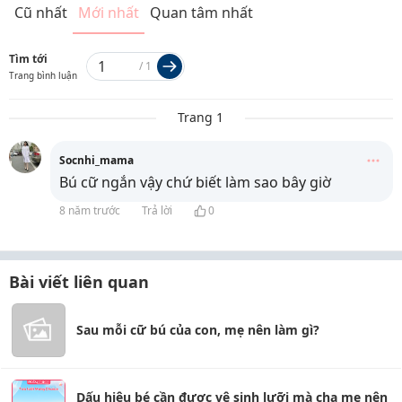
Cũ nhất
Mới nhất
Quan tâm nhất
Tìm tới
/
1
Trang bình luận
Trang 1
Socnhi_mama
Bú cữ ngắn vậy chứ biết làm sao bây giờ
8 năm trước
Trả lời
0
Bài viết liên quan
Sau mỗi cữ bú của con, mẹ nên làm gì?
Dấu hiệu bé cần được vệ sinh lưỡi mà cha mẹ nên