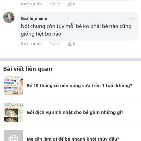
8 năm trước
Trả lời
0
Socnhi_mama
Nói chung còn tùy mỗi bé ko phải bé nào cũng
giống hệt bé nào
8 năm trước
Trả lời
0
Bài viết liên quan
Bé 10 tháng có nên uống sữa trên 1 tuổi không?
Gói dịch vụ sinh nhật cho bé gồm những gì?
Mẹ cần làm gì để bé nhanh khỏi thủy đậu?