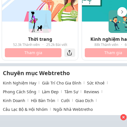
Thời trang
Kinh nghiệm hay
52.3k Thành viên
·
25.2k Bài viết
88k Thành viên
·
6
Tham gia
Tham gia
Chuyên mục Webtretho
Kinh Nghiệm Hay
Giải Trí Cho Gia Đình
Sức Khoẻ
Phong Cách Sống
Làm Đẹp
Tâm Sự
Reviews
Kinh Doanh
Hội Bàn Tròn
Cưới
Giao Dịch
Câu Lạc Bộ & Hội Nhóm
Ngôi Nhà Webtretho