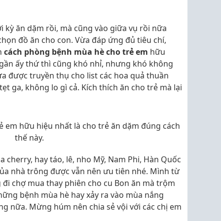
 kỳ ăn dặm rồi, mà cũng vào giữa vụ rồi nữa
họn đồ ăn cho con. Vừa đáp ứng đủ tiêu chí,
h
cách phòng bệnh mùa hè cho trẻ em
hữu
gần ấy thứ thì cũng khó nhỉ, nhưng khó không
a được truyền thụ cho list các hoa quả thuần
tẹt ga, không lo gì cả. Kích thích ăn cho trẻ mà lại
 em hữu hiệu nhất là cho trẻ ăn dặm đúng cách
thế này.
 cherry, hay táo, lê, nho Mỹ, Nam Phi, Hàn Quốc
của nhà trông được vẫn nên ưu tiên nhé. Mình từ
g đi chợ mua thay phiên cho cu Bon ăn mà trộm
những bệnh mùa hè hay xảy ra vào mùa nắng
háng nữa. Mừng húm nên chia sẻ vội với các chị em