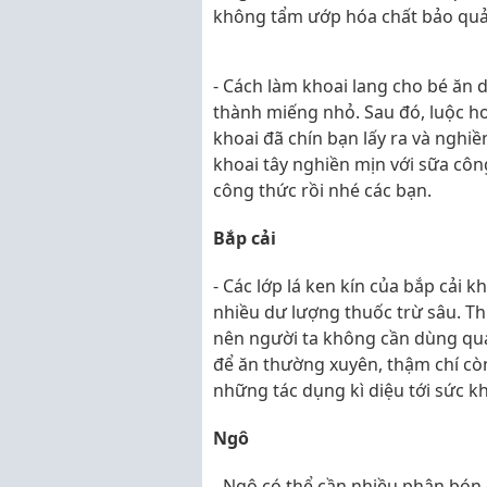
không tẩm ướp hóa chất bảo quả
- Cách làm khoai lang cho bé ăn 
thành miếng nhỏ. Sau đó, luộc ho
khoai đã chín bạn lấy ra và nghi
khoai tây nghiền mịn với sữa côn
công thức rồi nhé các bạn.
Bắp cải
- Các lớp lá ken kín của bắp cải 
nhiều dư lượng thuốc trừ sâu. Thự
nên người ta không cần dùng quá 
để ăn thường xuyên, thậm chí cò
những tác dụng kì diệu tới sức kh
Ngô
- Ngô có thể cần nhiều phân bón 