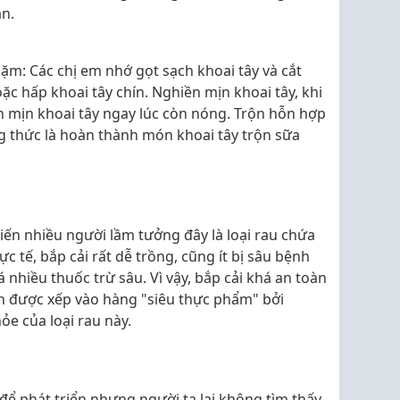
n.
dặm: Các chị em nhớ gọt sạch khoai tây và cắt
ặc hấp khoai tây chín. Nghiền mịn khoai tây, khi
ền mịn khoai tây ngay lúc còn nóng. Trộn hỗn hợp
g thức là hoàn thành món khoai tây trộn sữa
khiến nhiều người lầm tưởng đây là loại rau chứa
c tế, bắp cải rất dễ trồng, cũng ít bị sâu bệnh
nhiều thuốc trừ sâu. Vì vậy, bắp cải khá an toàn
n được xếp vào hàng "siêu thực phẩm" bởi
ỏe của loại rau này.
để phát triển nhưng người ta lại không tìm thấy