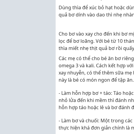
Dùng thìa để xúc bỏ hạt hoặc dùn
quả bơ dính vào dao thì nhẹ nhàn
Cho bơ vào xay cho đến khi bơ m
lọc để bơ loãng. Với bé từ 10 thá
thìa miết nhẹ thịt quả bơ rồi quấ
Các mẹ có thể cho bé ăn bơ riêng
omega 3 và kali. Cách kết hợp với
xay nhuyễn, có thể thêm sữa mẹ 
này là bé có món ngon để tập ăn.
- Làm hỗn hợp bơ + táo: Táo hoặc 
nhỏ lửa đến khi mềm thì đánh nhu
hỗn hợp táo hoặc lê và bơ đánh đ
- Làm bơ và chuối: Một trong cá
thực hiện khá đơn giản chính là 