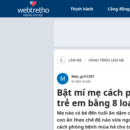
Thịnh hành
Cộng đồng
LÀM MẸ
HÀNH TRÌNH LÀM MẸ
Meo_girl1207
M
8 năm trước
Bật mí mẹ cách 
trẻ em bằng 8 lo
Mẹ nào có bé đến tuổi ăn dặm c
con ăn theo chế độ nào vừa ngon
cách phòng bệnh mùa hè cho t