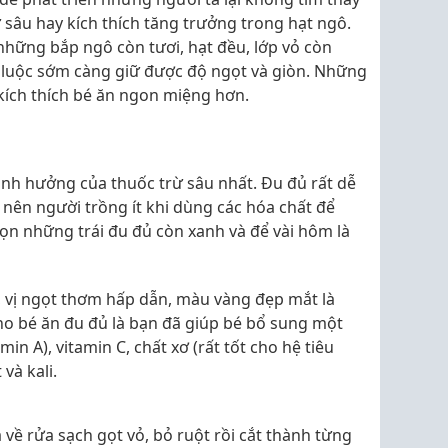
 sâu hay kích thích tăng trưởng trong hạt ngô.
những bắp ngô còn tươi, hạt đều, lớp vỏ còn
 luộc sớm càng giữ được độ ngọt và giòn. Những
ích thích bé ăn ngon miệng hơn.
ị ảnh hưởng của thuốc trừ sâu nhất. Đu đủ rất dễ
 nên người trồng ít khi dùng các hóa chất để
họn những trái đu đủ còn xanh và để vài hôm là
, vị ngọt thơm hấp dẫn, màu vàng đẹp mắt là
ho bé ăn đu đủ là bạn đã giúp bé bổ sung một
min A), vitamin C, chất xơ (rất tốt cho hệ tiêu
và kali.
 về rửa sạch gọt vỏ, bỏ ruột rồi cắt thành từng