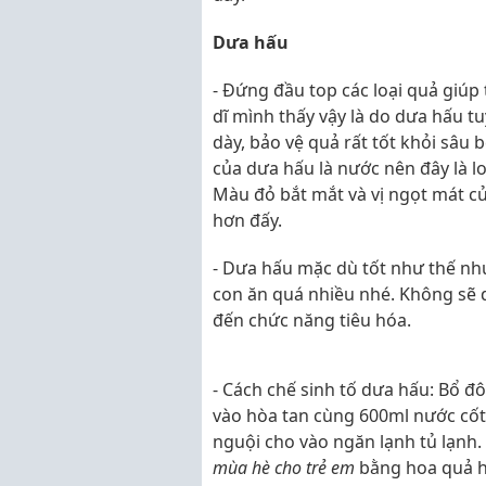
Dưa hấu
- Đứng đầu top các loại quả giúp
dĩ mình thấy vậy là do dưa hấu tu
dày, bảo vệ quả rất tốt khỏi sâu
của dưa hấu là nước nên đây là l
Màu đỏ bắt mắt và vị ngọt mát c
hơn đấy.
- Dưa hấu mặc dù tốt như thế nh
con ăn quá nhiều nhé. Không sẽ d
đến chức năng tiêu hóa.
- Cách chế sinh tố dưa hấu: Bổ đ
vào hòa tan cùng 600ml nước cốt 
nguội cho vào ngăn lạnh tủ lạnh.
mùa hè cho trẻ em
bằng hoa quả h