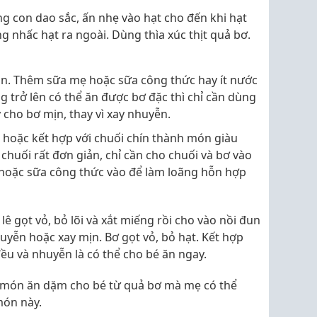
g con dao sắc, ấn nhẹ vào hạt cho đến khi hạt
g nhấc hạt ra ngoài. Dùng thìa xúc thịt quả bơ.
ịn. Thêm sữa mẹ hoặc sữa công thức hay ít nước
ng trở lên có thể ăn được bơ đặc thì chỉ cần dùng
y cho bơ mịn, thay vì xay nhuyễn.
 hoặc kết hợp với chuối chín thành món giàu
 chuối rất đơn giản, chỉ cần cho chuối và bơ vào
hoặc sữa công thức vào để làm loãng hỗn hợp
lê gọt vỏ, bỏ lõi và xắt miếng rồi cho vào nồi đun
yễn hoặc xay mịn. Bơ gọt vỏ, bỏ hạt. Kết hợp
ều và nhuyễn là có thể cho bé ăn ngay.
c món ăn dặm cho bé từ quả bơ mà mẹ có thể
món này.