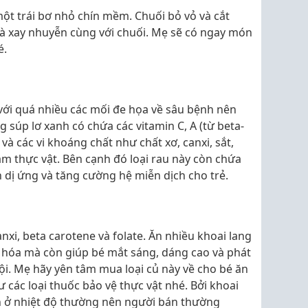
ột trái bơ nhỏ chín mềm. Chuối bỏ vỏ và cắt
và xay nhuyễn cùng với chuối. Mẹ sẽ có ngay món
é.
với quá nhiều các mối đe họa về sâu bệnh nên
 súp lơ xanh có chứa các vitamin C, A (từ beta-
và các vi khoáng chất như chất xơ, canxi, sắt,
đạm thực vật. Bên cạnh đó loại rau này còn chứa
 dị ứng và tăng cường hệ miễn dịch cho trẻ.
anxi, beta carotene và folate. Ăn nhiều khoai lang
hóa mà còn giúp bé mắt sáng, dáng cao và phát
trội. Mẹ hãy yên tâm mua loại củ này về cho bé ăn
các loại thuốc bảo vệ thực vật nhé. Bởi khoai
ản ở nhiệt độ thường nên người bán thường