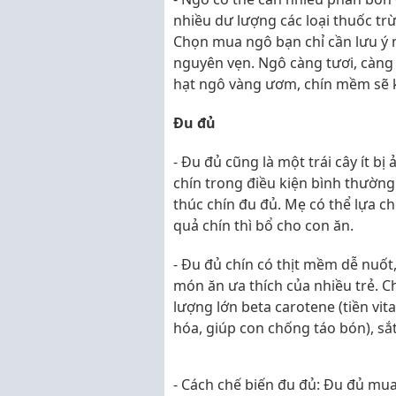
nhiều dư lượng các loại thuốc trừ
Chọn mua ngô bạn chỉ cần lưu ý 
nguyên vẹn. Ngô càng tươi, càng
hạt ngô vàng ươm, chín mềm sẽ k
Đu đủ
- Đu đủ cũng là một trái cây ít b
chín trong điều kiện bình thường
thúc chín đu đủ. Mẹ có thể lựa c
quả chín thì bổ cho con ăn.
- Đu đủ chín có thịt mềm dễ nuốt
món ăn ưa thích của nhiều trẻ. C
lượng lớn beta carotene (tiền vita
hóa, giúp con chống táo bón), sắt 
- Cách chế biến đu đủ: Đu đủ mua