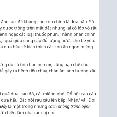
 tăng sức đề kháng cho con chính là dưa hấu. Sở
y được trồng trên mặt đất nhưng lại có lớp vỏ rất
 bệnh hoặc các loại thuốc phun. Thành phần chính
oại quả giúp cung cấp đủ lượng nước cho bé yêu.
ủa dưa hấu sẽ kích thích các con ăn ngon miệng
ưng do có tính hàn nên mẹ cũng hạn chế cho
ễ gây ra bệnh tiêu chảy, chán ăn, ảnh hưởng xấu
ôi quả dưa, sau đó, cắt miếng nhỏ. Đổ bột rau câu
dưa hấu. Bắc nồi rau câu lên bếp. Nhãn/ vải. Đợi
Đây
là một trong những
cách phòng tránh bệnh
ữu hiệu lắm nha các chị em
.