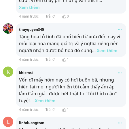
cưới. Vì em thấy phí nhưng vẫn thích
...
Xem thêm
4 năm trước
Trả lời
0
thuyquyen345
Tặng hoa tỏ tình đã phổ biến từ xưa đến nay vì
mỗi loại hoa mang giá trị và ý nghĩa riêng nên
người nhận được bó hoa đó cũng
...
Xem thêm
4 năm trước
Trả lời
1
K
khiemsi
Vốn dĩ mấy hôm nay có hơi buồn bã, nhưng
hiện tại mọi người khiến tôi cảm thấy ấm áp
lắm.Cảm giác được hét thật to "Tôi thích cậu"
tuyệt
...
Xem thêm
4 năm trước
Trả lời
1
L
linhduongtran