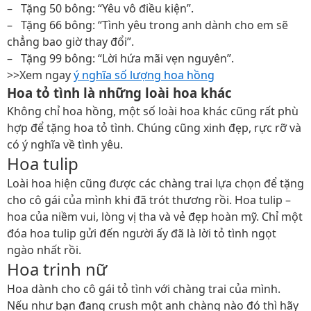
– Tặng 50 bông: “Yêu vô điều kiện”.
– Tặng 66 bông: “Tình yêu trong anh dành cho em sẽ
chẳng bao giờ thay đổi”.
– Tặng 99 bông: “Lời hứa mãi vẹn nguyên”.
>>Xem ngay
ý nghĩa số lượng hoa hồng
Hoa tỏ tình là những loài hoa khác
Không chỉ hoa hồng, một số loài hoa khác cũng rất phù
hợp để tặng hoa tỏ tình. Chúng cũng xinh đẹp, rực rỡ và
có ý nghĩa về tình yêu.
Hoa tulip
Loài hoa hiện cũng được các chàng trai lựa chọn để tặng
cho cô gái của mình khi đã trót thương rồi. Hoa tulip –
hoa của niềm vui, lòng vị tha và vẻ đẹp hoàn mỹ. Chỉ một
đóa hoa tulip gửi đến người ấy đã là lời tỏ tình ngọt
ngào nhất rồi.
Hoa trinh nữ
Hoa dành cho cô gái tỏ tình với chàng trai của mình.
Nếu như bạn đang crush một anh chàng nào đó thì hãy