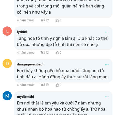
trọng và coi trọng mối quan hệ mà bạn đang
có, nên như vậy ạ
4 năm trước
Trả lời
0
L
lythini
Tặng hoa tỏ tình ý nghĩa lắm ạ. Dịp khác có thể
bỏ qua nhưng dịp tỏ tình thì nên có nhé ạ
4 năm trước
Trả lời
0
D
dangnguyenbebi
Em thấy không nên bỏ qua bước tặng hoa tỏ
tình đâu ạ. Hành động ấy thực sự rất lãng mạn
4 năm trước
Trả lời
0
M
mydiemthi
Em nói thật là em yêu và cưới 7 năm nhưng
chưa nhận bó hoa nào từ chồng ấy ạ. Trừ hoa