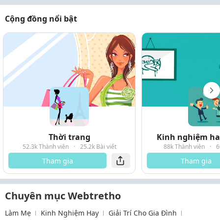
Cộng đồng nổi bật
Thời trang
Kinh nghiệm hay
52.3k Thành viên
·
25.2k Bài viết
88k Thành viên
·
6
Tham gia
Tham gia
Chuyên mục Webtretho
Làm Mẹ
Kinh Nghiệm Hay
Giải Trí Cho Gia Đình