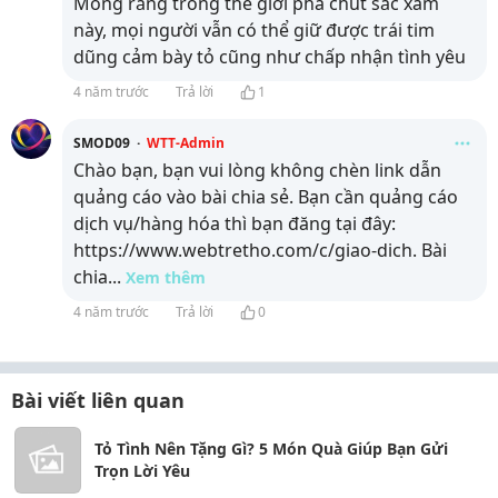
Mong rằng trong thế giới pha chút sắc xám
này, mọi người vẫn có thể giữ được trái tim
dũng cảm bày tỏ cũng như chấp nhận tình yêu
4 năm trước
Trả lời
1
SMOD09
·
WTT-Admin
Chào bạn, bạn vui lòng không chèn link dẫn
quảng cáo vào bài chia sẻ. Bạn cần quảng cáo
dịch vụ/hàng hóa thì bạn đăng tại đây:
https://www.webtretho.com/c/giao-dich. Bài
chia
...
Xem thêm
4 năm trước
Trả lời
0
Bài viết liên quan
Tỏ Tình Nên Tặng Gì? 5 Món Quà Giúp Bạn Gửi
Trọn Lời Yêu