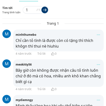
Tìm tới
/
1
Trang bình luận
Trang 1
M
minhthumebo
Chỉ cần tỏ tình là được còn có tặng thì thích
khôgn thì thui nè hiuhiu
4 năm trước
Trả lời
0
M
meokitty56
Bây giờ còn không được nhận câu tỏ tình luôn
chứ ở đó mà có hoa, nhiều anh khô khan chẳng
biết gì cạ
4 năm trước
Trả lời
0
M
mydiemngy
Mình thấy tặng hoa khi yêu thể hiện sự tôn