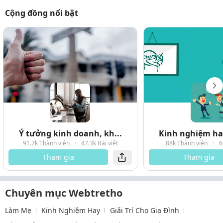
Cộng đồng nổi bật
Ý tưởng kinh doanh, kh...
Kinh nghiệm hay
91.7k Thành viên
·
47.3k Bài viết
88k Thành viên
·
6
Tham gia
Tham gia
Chuyên mục Webtretho
Làm Mẹ
Kinh Nghiệm Hay
Giải Trí Cho Gia Đình