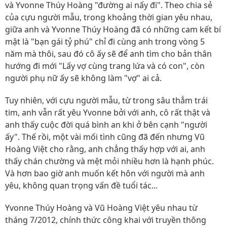
và Yvonne Thúy Hoàng "đường ai nấy đi". Theo chia sẻ
của cựu người mẫu, trong khoảng thời gian yêu nhau,
giữa anh và Yvonne Thúy Hoàng đã có những cam kết bí
mật là "bạn gái tỷ phú" chỉ đi cùng anh trong vòng 5
năm mà thôi, sau đó cô ấy sẽ để anh tìm cho bản thân
hướng đi mới "Lấy vợ cùng trang lứa và có con", còn
người phụ nữ ấy sẽ không làm "vợ" ai cả.
Tuy nhiên, với cựu người mẫu, từ trong sâu thẳm trái
tim, anh vẫn rất yêu Yvonne bởi với anh, cô rất thật và
anh thấy cuộc đời quá bình an khi ở bên cạnh "người
ấy". Thế rồi, một vài mối tình cũng đã đến nhưng Vũ
Hoàng Việt cho rằng, anh chẳng thấy hợp với ai, anh
thấy chán chường và mệt mỏi nhiều hơn là hạnh phúc.
Và hơn bao giờ anh muốn kết hôn với người mà anh
yêu, không quan trọng vấn đề tuổi tác...
Yvonne Thúy Hoàng và Vũ Hoàng Việt yêu nhau từ
tháng 7/2012, chính thức công khai với truyền thông