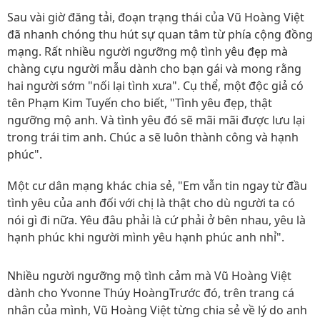
Sau vài giờ đăng tải, đoạn trạng thái của Vũ Hoàng Việt
đã nhanh chóng thu hút sự quan tâm từ phía cộng đồng
mạng. Rất nhiều người ngưỡng mộ tình yêu đẹp mà
chàng cựu người mẫu dành cho bạn gái và mong rằng
hai người sớm "nối lại tình xưa". Cụ thể, một độc giả có
tên Phạm Kim Tuyến cho biết, "Tình yêu đẹp, thật
ngưỡng mộ anh. Và tình yêu đó sẽ mãi mãi được lưu lại
trong trái tim anh. Chúc a sẽ luôn thành công và hạnh
phúc".
Một cư dân mạng khác chia sẻ, "Em vẫn tin ngay từ đầu
tình yêu của anh đối với chị là thật cho dù người ta có
nói gì đi nữa. Yêu đâu phải là cứ phải ở bên nhau, yêu là
hạnh phúc khi người mình yêu hạnh phúc anh nhỉ".
Nhiều người ngưỡng mộ tình cảm mà Vũ Hoàng Việt
dành cho Yvonne Thúy HoàngTrước đó, trên trang cá
nhân của mình, Vũ Hoàng Việt từng chia sẻ về lý do anh