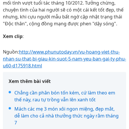
mối tình vượt tuổi tác tháng 10/2012. Tưởng chừng,
chuyện tình của hai người sẽ có một cái kết tốt đẹp, thế
nhưng, khi cựu người mẫu bất ngờ cập nhật trạng thái
"Độc thân", cộng đồng mạng được phen "dậy sóng".
Xem clip
:
Nguồn:
http://www.phunutoday.vn/vu-hoang-viet-thu-
nhan-su-that-bi-giau-kin-suot-5-nam-yeu-ban-gai-ty-phu-
u60-d175918.html
Xem thêm bài viết
Chẳng cần phân bón tốn kém, cứ làm theo em
thế này, rau tự trồng vẫn lên xanh tốt
Mách các mẹ 3 món xôi ngon miệng, đẹp mắt,
dễ làm cho cả nhà thưởng thức ngày rằm tháng
7