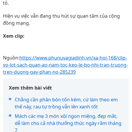
tỏ.
Hiện vụ việc vẫn đang thu hút sự quan tâm của cộng
đồng mạng.
Xem clip:
Nguồn:
https://www.phunuvagiadinh.vn/xa-hoi-168/clip-
vo-lot-sach-quan-ao-nam-toc-keo-le-bo-nhi-tran-truong-
tren-duong-gay-phan-no-285239
Xem thêm bài viết
Chẳng cần phân bón tốn kém, cứ làm theo em
thế này, rau tự trồng vẫn lên xanh tốt
Mách các mẹ 3 món xôi ngon miệng, đẹp mắt,
dễ làm cho cả nhà thưởng thức ngày rằm tháng
7