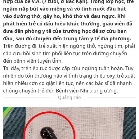
hợp của bé V.A. (7 tuổi, ở Bắc Kạn). Trong lớp học, trẻ
ngậm nắp bút vào miệng và vô tình nuốt đầu bút
vào đường thở, gây ho, khó thở và đau ngực. Khi
phát hiện trẻ có dấu hiệu khác thường, giáo viên đã
đưa đến phòng y tế của trường học để sơ cứu ban
đầu, sau đó chuyển đến trung tâm y tế địa phương.
Trên đường đi, trẻ xuất hiện ngừng thở, ngừng tim, phải
cấp cứu hồi sinh tim phổi liên tục trên đường chuyển
đến bệnh viện tuyến tỉnh.
Tại đây, trẻ tiếp tục được cấp cứu ngừng tuần hoàn. Tuy
nhiên do tổn thương não vì tình trạng thiếu oxy, trẻ xuất
hiện nhiều cơn co giật liên tục, nên các bác sĩ đã nhanh
chóng chuyển trẻ đến Bệnh viện Nhi trung ương.
Quảng cáo