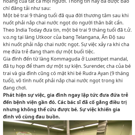
hoàng của tất cả mọi người. Thông tin này đã được báo
chí đăng tải như sau:
Một bé trai 9 tháng tuổi đã qua đời thương tâm sau khi
nuốt phải nắp chai nước ngọt do người thân bất cẩn.
Theo India Today đưa tin, một bé trai 9 tháng tuổi đã t.ử.
v.o.ng tại làng Utkoor của bang Telangana, Ấn Độ sau
khi nuốt phải nắp chai nước ngọt. Sự việc xảy ra khi cha
mẹ đứa trẻ đang tham dự một buổi tiệc.
Gia đình đến từ làng Kommaguda ở Luxettipet mandal,
đã tụ họp để tham dự một sự kiện. Surender, cha của bé
trai và gia đình cũng có mặt khi bé Rudra Ayan (9 tháng
tuổi), vô tình nuốt phải nắp chai nước ngọt trong khi
đang chơi.
Phát hiện sự việc, gia đình ngay lập tức đưa đứa trẻ
đến bệnh viện gần đó. Các bác sĩ đã cố gắng điều trị
nhưng không thể cứu được bé. Sự việc khiến gia
đình vô cùng đau buồn.