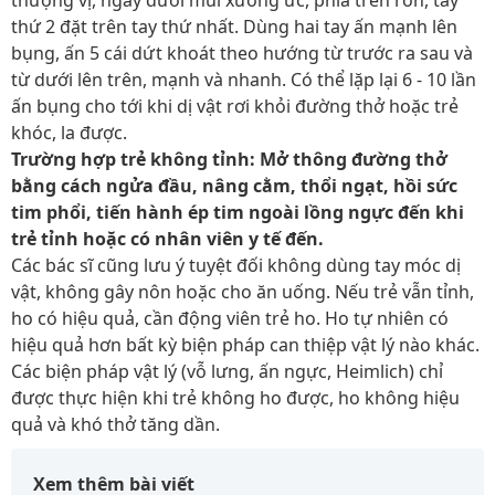
thượng vị, ngay dưới mũi xương ức, phía trên rốn, tay
thứ 2 đặt trên tay thứ nhất. Dùng hai tay ấn mạnh lên
bụng, ấn 5 cái dứt khoát theo hướng từ trước ra sau và
từ dưới lên trên, mạnh và nhanh. Có thể lặp lại 6 - 10 lần
ấn bụng cho tới khi dị vật rơi khỏi đường thở hoặc trẻ
khóc, la được.
Trường hợp trẻ không tỉnh: Mở thông đường thở
bằng cách ngửa đầu, nâng cằm, thổi ngạt, hồi sức
tim phổi, tiến hành ép tim ngoài lồng ngực đến khi
trẻ tỉnh hoặc có nhân viên y tế đến.
Các bác sĩ cũng lưu ý tuyệt đối không dùng tay móc dị
vật, không gây nôn hoặc cho ăn uống. Nếu trẻ vẫn tỉnh,
ho có hiệu quả, cần động viên trẻ ho. Ho tự nhiên có
hiệu quả hơn bất kỳ biện pháp can thiệp vật lý nào khác.
Các biện pháp vật lý (vỗ lưng, ấn ngực, Heimlich) chỉ
được thực hiện khi trẻ không ho được, ho không hiệu
quả và khó thở tăng dần.
Xem thêm bài viết