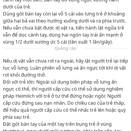
dưới của trẻ.
Dùng gót bàn tay còn lại vỗ 5 cái vào lưng trẻ ở khoảng
giữa hai bả vai theo hướng xuống dưới và ra phía trước.
Nếu vẫn chưa bật được dị vật ra, tiến hành lật ngửa trẻ
vẫn để dọc cánh tay, dùng hai ngón tay trái ấn mạnh ở
vùng 1/2 dưới xương ức 5 cái (tần suất 1 lần/giây).
Quảng cáo
Nếu dị vật vẫn chưa rơi ra ngoài, hãy lật người trẻ lại tiếp
tục vỗ lưng. Luân phiên vỗ lưng và ấn ngực tới khi dị vật
rơi khỏi đường thở.
Đối với trẻ lớn: Ngoài sử dụng biện pháp vỗ lưng ấn
ngực có thể, thì người cấp cứu có thể sử dụng nghiệm
pháp Heimlich với trẻ ở tư thế đứng hoặc ngồi: Người
cấp cứu đứng sau nạn nhân. Do chiều cao của trẻ thấp,
để hiệu quả người cấp cứu có thể nhấc trẻ lên hoặc quỳ
phía sau trẻ.
Đặt gót bàn tay của một tay trên bụng trẻ ở vùng