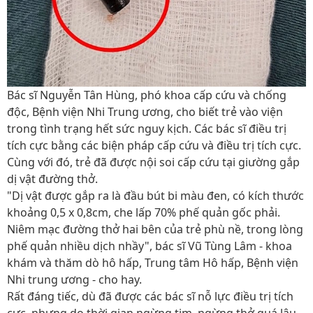
Bác sĩ Nguyễn Tân Hùng, phó khoa cấp cứu và chống
độc, Bệnh viện Nhi Trung ương, cho biết trẻ vào viện
trong tình trạng hết sức nguy kịch. Các bác sĩ điều trị
tích cực bằng các biện pháp cấp cứu và điều trị tích cực.
Cùng với đó, trẻ đã được nội soi cấp cứu tại giường gắp
dị vật đường thở.
"Dị vật được gắp ra là đầu bút bi màu đen, có kích thước
khoảng 0,5 x 0,8cm, che lấp 70% phế quản gốc phải.
Niêm mạc đường thở hai bên của trẻ phù nề, trong lòng
phế quản nhiều dịch nhầy", bác sĩ Vũ Tùng Lâm - khoa
khám và thăm dò hô hấp, Trung tâm Hô hấp, Bệnh viện
Nhi trung ương - cho hay.
Rất đáng tiếc, dù đã được các bác sĩ nỗ lực điều trị tích
cực, nhưng do thời gian ngừng tim, ngừng thở quá lâu,