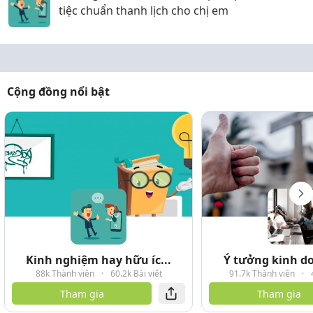
tiệc chuẩn thanh lịch cho chị em
Cộng đồng nổi bật
Kinh nghiệm hay hữu íc...
Ý tưởng kinh do
88k Thành viên
·
60.2k Bài viết
91.7k Thành viên
·
Tham gia
Tham gia