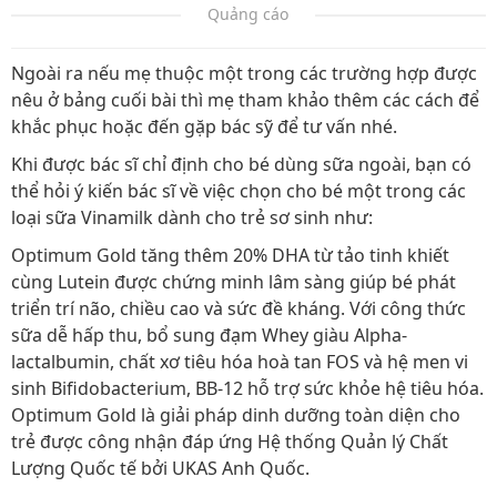
Quảng cáo
Ngoài ra nếu mẹ thuộc một trong các trường hợp được
nêu ở bảng cuối bài thì mẹ tham khảo thêm các cách để
khắc phục hoặc đến gặp bác sỹ để tư vấn nhé.
Khi được bác sĩ chỉ định cho bé dùng sữa ngoài, bạn có
thể hỏi ý kiến bác sĩ về việc chọn cho bé một trong các
loại sữa Vinamilk dành cho trẻ sơ sinh như:
Optimum Gold tăng thêm 20% DHA từ tảo tinh khiết
cùng Lutein được chứng minh lâm sàng giúp bé phát
triển trí não, chiều cao và sức đề kháng. Với công thức
sữa dễ hấp thu, bổ sung đạm Whey giàu Alpha-
lactalbumin, chất xơ tiêu hóa hoà tan FOS và hệ men vi
sinh Bifidobacterium, BB-12 hỗ trợ sức khỏe hệ tiêu hóa.
Optimum Gold là giải pháp dinh dưỡng toàn diện cho
trẻ được công nhận đáp ứng Hệ thống Quản lý Chất
Lượng Quốc tế bởi UKAS Anh Quốc.