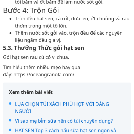
tỏi băm và ớt băm để làm nước sốt gỏi.
Bước 4: Trộn Gỏi
Trộn đều hạt sen, cà rốt, dưa leo, ớt chuông và rau
thơm trong một tô lớn.
Thêm nước sốt gỏi vào, trộn đều để các nguyên
liệu ngấm đều gia vị.
5.3. Thưởng Thức gỏi hạt sen
Gỏi hạt sen rau củ có vị chua.
Tìm hiểu thêm nhiều mẹo hay qua
đây: https://oceangranola.com/
Xem thêm bài viết
LỰA CHỌN TÚI XÁCH PHÙ HỢP VỚI DÁNG
NGƯỜI
Vì sao mẹ bỉm sữa nên có túi chuyên dụng?
HẠT SEN Top 3 cách nấu sữa hạt sen ngon và