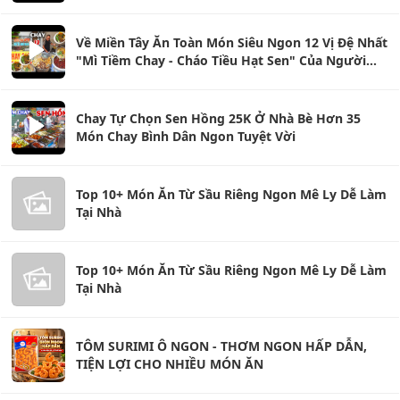
Về Miền Tây Ăn Toàn Món Siêu Ngon 12 Vị Đệ Nhất
"Mì Tiềm Chay - Cháo Tiều Hạt Sen" Của Người
Hoa
Chay Tự Chọn Sen Hồng 25K Ở Nhà Bè Hơn 35
Món Chay Bình Dân Ngon Tuyệt Vời
Top 10+ Món Ăn Từ Sầu Riêng Ngon Mê Ly Dễ Làm
Tại Nhà
Top 10+ Món Ăn Từ Sầu Riêng Ngon Mê Ly Dễ Làm
Tại Nhà
TÔM SURIMI Ô NGON - THƠM NGON HẤP DẪN,
TIỆN LỢI CHO NHIỀU MÓN ĂN