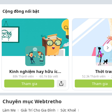
Cộng đồng nổi bật
Kinh nghiệm hay hữu íc...
Thời tr
88k Thành viên
·
60.1k Bài viết
52.3k Thành viên
·
Tham gia
Tham gia
Chuyên mục Webtretho
Làm Mẹ
Giải Trí Cho Gia Đình
Sức Khoẻ