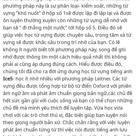
phương pháp này là sự phân loại- kiểm soát, những từ
vựng “khó nuốt” ở hộp số 1sẽ được lặp đi lặp lại và được
ôn luyện thường xuyên còn những từ vựng dễ nhớ với
bạn sẽ “ đi thẳng một nước’’ tới hộp số 5. Điều đó sẽ
giúp việc học từ vựng được chuyên sâu, trọng tâm và từ
vựng sẽ được khắc sâu trong trí nhớ của bạn. Có lẽ
không ít người biết tới phương pháp này, song để ghi
nhớ được thông tin một cách hiệu quả nhất thì không
phải ai cũng áp dụng đúng cách. Hiểu được điều đó,
chúng tôi đã cho ra đời ứng dụng học từ vựng tiếng anh
Ice5
- học ít nhớ nhiều với phương pháp Leitner. Các từ
vựng đều được tổng hợp từ bộ từ điển Oxford với phiên
âm ngữ âm và phát âm chuẩn giọng bản ngữ,các chủ đề
hết sức gần gũi với cuộc sống và bạn có thể chọn những
chủ đề mà mình yêu thích để luyện tập. Vừa học vừa
chơi với các trò chơi thú vị, đặc biệt giúp bạn luyện nói
theo giọng người bản xứ. Chắc chắn rằng với việc luyện
phát âm chuẩn từng từ thì việc nói được tiếng anh lưu