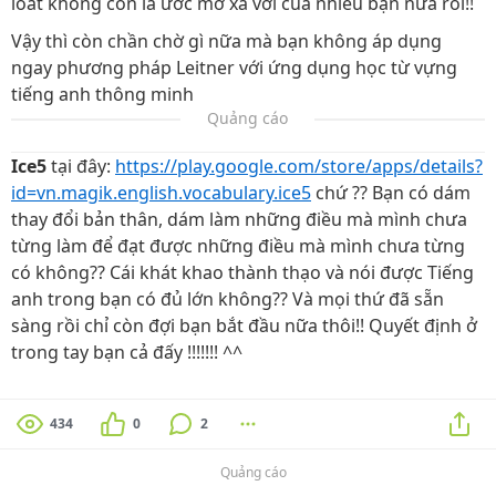
loát không còn là ước mơ xa vời của nhiều bạn nữa rồi!!
Vậy thì còn chần chờ gì nữa mà bạn không áp dụng
ngay phương pháp Leitner với ứng dụng học từ vựng
tiếng anh thông minh
Quảng cáo
Ice5
tại đây:
https://play.google.com/store/apps/details?
id=vn.magik.english.vocabulary.ice5
chứ ?? Bạn có dám
thay đổi bản thân, dám làm những điều mà mình chưa
từng làm để đạt được những điều mà mình chưa từng
có không?? Cái khát khao thành thạo và nói được Tiếng
anh trong bạn có đủ lớn không?? Và mọi thứ đã sẵn
sàng rồi chỉ còn đợi bạn bắt đầu nữa thôi!! Quyết định ở
trong tay bạn cả đấy !!!!!!! ^^
434
0
2
Quảng cáo