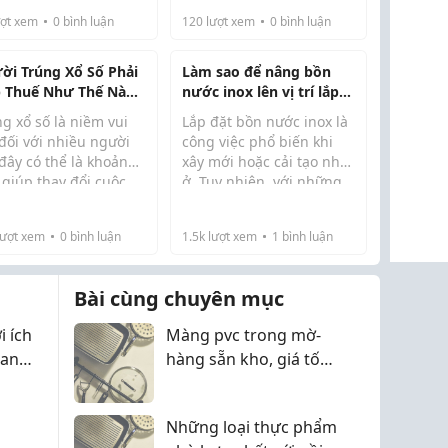
ng, ngôn tình đến
mà không phải làm lại?
ợt xem
0
bình luận
120
lượt xem
0
bình luận
n đại, mỗi bộ phim
 mang màu sắc riêng.
 buổi cày phim sẽ
ời Trúng Xổ Số Phải
Làm sao để nâng bồn
..
 Thuế Như Thế Nào?
nước inox lên vị trí lắp
ng Dẫn Cách Tính
đặt an toàn?
g xổ số là niềm vui
Lắp đặt bồn nước inox là
ế Mới Nhất
đối với nhiều người
công việc phổ biến khi
đây có thể là khoản
xây mới hoặc cải tạo nhà
 giúp thay đổi cuộc
ở. Tuy nhiên, với những
g hoặc hiện thực hóa
bồn có dung tích từ 500
ng kế hoạch tài chính
lít đến vài nghìn lít, việc
ượt xem
0
bình luận
1.5k
lượt xem
1
bình luận
g tương lai. Tuy
đưa thiết bị lên sân
ên, bên cạnh việc
thượng hoặc vị trí lắp đặt
 thưởng, ...
khô...
Bài cùng chuyên mục
 ích
Màng pvc trong mờ-
ian
hàng sẵn kho, giá tốt
tại xưởng
Những loại thực phẩm