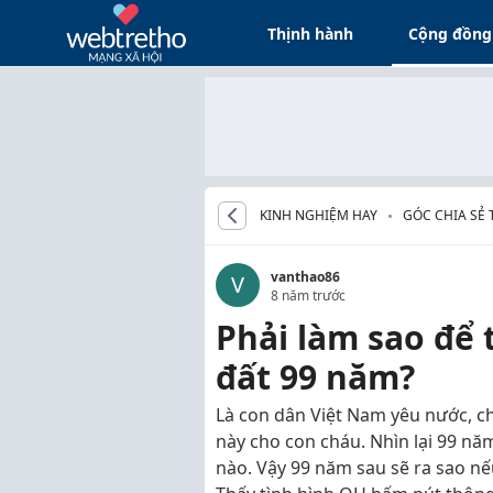
Thịnh hành
Cộng đồng
KINH NGHIỆM HAY
GÓC CHIA SẺ
vanthao86
V
8 năm trước
Phải làm sao để
đất 99 năm?
Là con dân Việt Nam yêu nước, ch
này cho con cháu. Nhìn lại 99 nă
nào. Vậy 99 năm sau sẽ ra sao nế