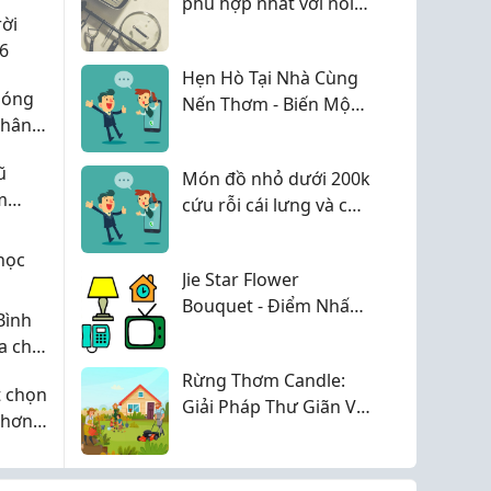
phù hợp nhất với nồi
rời
chiên không dầu
6
Hẹn Hò Tại Nhà Cùng
 sóng
Nến Thơm - Biến Một
phân
Buổi Tối Bình Thường
ng
Thành Kỷ Niệm Đáng
ũ
Món đồ nhỏ dưới 200k
Nhớ
m
cứu rỗi cái lưng và cổ
iá
vai gáy cho ai phải dán
mắt vào laptop 8-10
học
Jie Star Flower
tiếng/ngày!
Bouquet - Điểm Nhấn
Bình
Trang Trí Tủ Thêm
a chỉ
Xinh
y tín
Rừng Thơm Candle:
t chọn
Giải Pháp Thư Giãn Và
 hơn
Quà Tặng Tinh Tế Từ
Thiên Nhiên