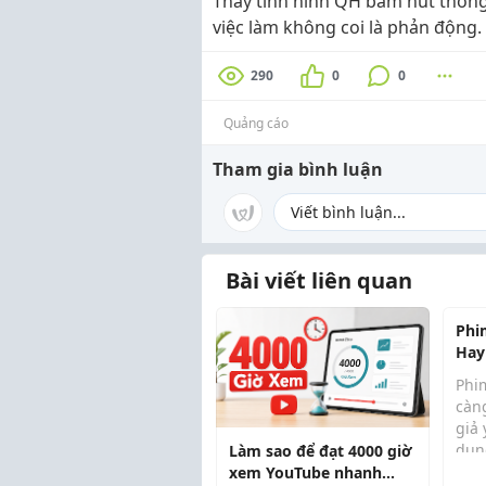
Thấy tình hình QH bấm nút thông 
việc làm không coi là phản động.
290
0
0
Quảng cáo
Tham gia bình luận
Bài viết liên quan
Phi
Hay
Phi
càn
giả 
dun
Làm sao để đạt 4000 giờ
ảnh
xem YouTube nhanh