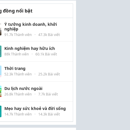
 đồng nổi bật
Ý tưởng kinh doanh, khởi
nghiệp
91.7k Thành viên
·
47.3k Bài viết
Kinh nghiệm hay hữu ích
88k Thành viên
·
60.1k Bài viết
Thời trang
52.3k Thành viên
·
25.2k Bài viết
Du lịch nước ngoài
26.8k Thành viên
·
7.7k Bài viết
Mẹo hay sức khoẻ và đời sống
14.7k Thành viên
·
14.3k Bài viết