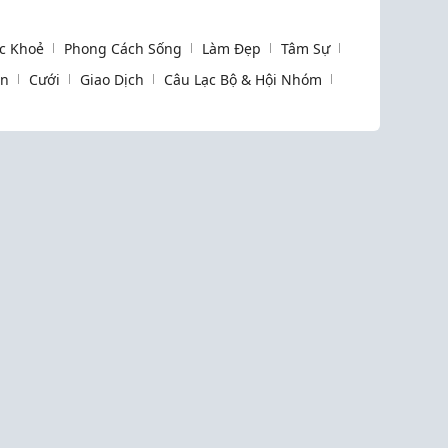
c Khoẻ
Phong Cách Sống
Làm Đẹp
Tâm Sự
òn
Cưới
Giao Dịch
Câu Lạc Bộ & Hội Nhóm