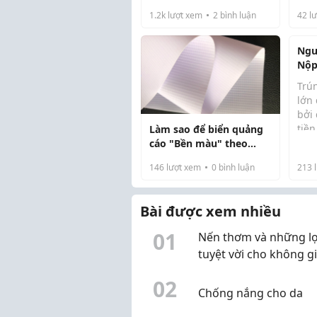
tra
hơn?
1.2k
lượt xem
2
bình luận
42
lư
hiệ
đều
Một
Ngư
thú.
Nộp
Hướ
Trún
Thu
lớn 
bởi 
tiền
Làm sao để biển quảng
sốn
cáo "Bền màu" theo
nhữ
năm tháng?
146
lượt xem
0
bình luận
213
l
tron
nhi
nhận
Bài được xem nhiều
0
1
Nến thơm và những lợi
tuyệt vời cho không g
sống cùng Dịu Candle
0
2
Chống nắng cho da