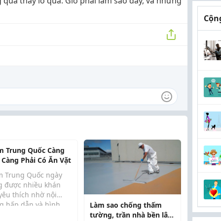
qua thấy lo quá. Giờ phải làm sao đây, và những
Cộng
m Trung Quốc Càng
 Càng Phải Có Ăn Vặt
m Trung Quốc ngày
g được nhiều khán
yêu thích nhờ nội
g hấp dẫn và hình
Làm sao chống thấm
 đẹp mắt. Từ phim cổ
tường, trần nhà bền lâu