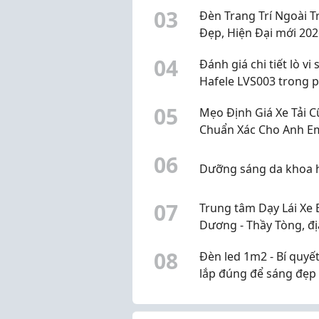
0
3
Đèn Trang Trí Ngoài T
Đẹp, Hiện Đại mới 202
0
4
Đánh giá chi tiết lò vi
Hafele LVS003 trong 
khúc 2 đến 3 triệu đồ
0
5
Mẹo Định Giá Xe Tải C
Chuẩn Xác Cho Anh E
Không Bị Bắt Bài, Ép G
0
6
Dưỡng sáng da khoa 
0
7
Trung tâm Dạy Lái Xe 
Dương - Thầy Tòng, đị
dạy ô tô Bình Dương u
0
8
Đèn led 1m2 - Bí quyế
lắp đúng để sáng đẹp
2026