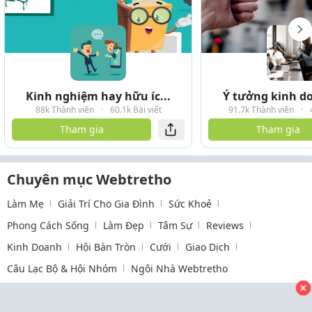
Kinh nghiệm hay hữu íc...
Ý tưởng kinh do
88k Thành viên
·
60.1k Bài viết
91.7k Thành viên
·
Tham gia
Tham gia
Chuyên mục Webtretho
Làm Mẹ
Giải Trí Cho Gia Đình
Sức Khoẻ
Phong Cách Sống
Làm Đẹp
Tâm Sự
Reviews
Kinh Doanh
Hội Bàn Tròn
Cưới
Giao Dịch
Câu Lạc Bộ & Hội Nhóm
Ngôi Nhà Webtretho