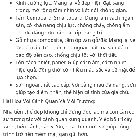
Kính cường lực:
Mang lại vẻ đẹp hiện đại, sang
trọng, mở rộng tầm nhìn và kết nối không gian.
Tấm Cemboard, Smartboard:
Dùng làm vách ngăn,
sàn, có khả năng chịu lực, chống cháy, chống ẩm
tốt, dễ dàng sơn bả hoặc ốp trang trí.
Gỗ nhựa composite, tấm ốp vân gỗ/đá:
Mang lại vẻ
đẹp ấm áp, tự nhiên cho ngoại thất mà vẫn đảm
bảo độ bền cao, chống chịu tốt với thời tiết.
Tôn cách nhiệt, panel:
Giúp cách âm, cách nhiệt
hiệu quả, đồng thời có nhiều màu sắc và bề mặt để
lựa chọn.
Sơn ngoại thất cao cấp:
Với bảng màu đa dạng, sơn
giúp tạo điểm nhấn, thể hiện cá tính của gia chủ.
Hài Hòa Với Cảnh Quan Và Môi Trường:
Nhà tiền chế đẹp
không chỉ đứng độc lập mà còn cần có
sự tương tác với cảnh quan xung quanh. Việc bố trí cây
xanh, tiểu cảnh, sân vườn, hoặc hồ nước sẽ giúp công
trình trở nên mềm mại, gần gũi hơn.