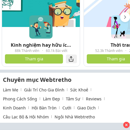
Kinh nghiệm hay hữu íc...
Thời tr
88k Thành viên
·
60.1k Bài viết
52.3k Thành viên
·
Tham gia
Tham gia
Chuyên mục Webtretho
Làm Mẹ
Giải Trí Cho Gia Đình
Sức Khoẻ
Phong Cách Sống
Làm Đẹp
Tâm Sự
Reviews
Kinh Doanh
Hội Bàn Tròn
Cưới
Giao Dịch
Câu Lạc Bộ & Hội Nhóm
Ngôi Nhà Webtretho