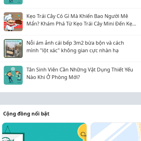
liền!
Kẹo Trái Cây Có Gì Mà Khiến Bao Người Mê
Mẩn? Khám Phá Từ Kẹo Trái Cây Mini Đến Kẹo
Trái Cây Hộp Thiếc
Nỗi ám ảnh cái bếp 3m2 bừa bộn và cách
mình "lột xác" không gian cực nhàn hạ
Tân Sinh Viên Cần Những Vật Dụng Thiết Yếu
Nào Khi Ở Phòng Mới?
Cộng đồng nổi bật