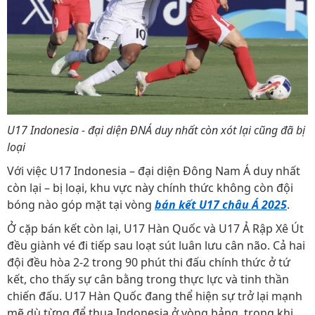
U17 Indonesia - đại diện ĐNÁ duy nhất còn xót lại cũng đã bị
loại
Với việc U17 Indonesia – đại diện Đông Nam Á duy nhất
còn lại – bị loại, khu vực này chính thức không còn đội
bóng nào góp mặt tại vòng
bán kết U17 châu Á 2025
.
Ở cặp bán kết còn lại, U17 Hàn Quốc và U17 Ả Rập Xê Út
đều giành vé đi tiếp sau loạt sút luân lưu cân não. Cả hai
đội đều hòa 2-2 trong 90 phút thi đấu chính thức ở tứ
kết, cho thấy sự cân bằng trong thực lực và tinh thần
chiến đấu. U17 Hàn Quốc đang thể hiện sự trở lại mạnh
mẽ dù từng để thua Indonesia ở vòng bảng, trong khi