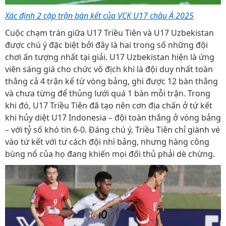
Xác định 2 cặp trận bán kết của VCK U17 châu Á 2025
Cuộc chạm trán giữa U17 Triều Tiên và U17 Uzbekistan
được chú ý đặc biệt bởi đây là hai trong số những đội
chơi ấn tượng nhất tại giải. U17 Uzbekistan hiện là ứng
viên sáng giá cho chức vô địch khi là đội duy nhất toàn
thắng cả 4 trận kể từ vòng bảng, ghi được 12 bàn thắng
và chưa từng để thủng lưới quá 1 bàn mỗi trận. Trong
khi đó, U17 Triều Tiên đã tạo nên cơn địa chấn ở tứ kết
khi hủy diệt U17 Indonesia – đội toàn thắng ở vòng bảng
– với tỷ số khó tin 6-0. Đáng chú ý, Triều Tiên chỉ giành vé
vào tứ kết với tư cách đội nhì bảng, nhưng hàng công
bùng nổ của họ đang khiến mọi đối thủ phải dè chừng.