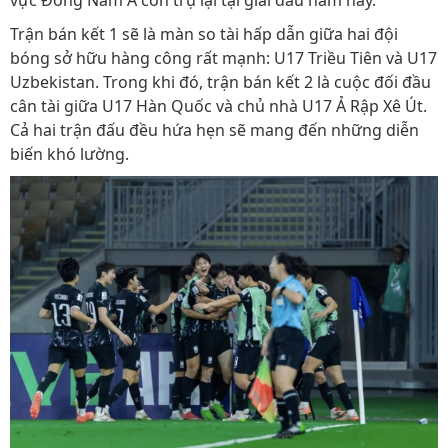
vực Đông Nam Á còn trụ lại tại giải đấu năm nay.
Trận bán kết 1 sẽ là màn so tài hấp dẫn giữa hai đội
bóng sở hữu hàng công rất mạnh: U17 Triều Tiên và U17
Uzbekistan. Trong khi đó, trận bán kết 2 là cuộc đối đầu
cân tài giữa U17 Hàn Quốc và chủ nhà U17 Ả Rập Xê Út.
Cả hai trận đấu đều hứa hẹn sẽ mang đến những diễn
biến khó lường.