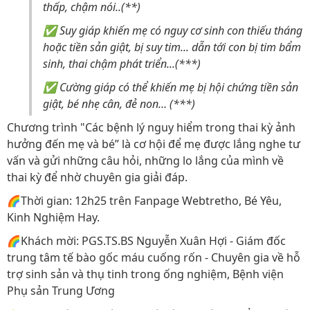
thấp, chậm nói..(**)
✅ Suy giáp khiến mẹ có nguy cơ sinh con thiếu tháng
hoặc tiền sản giật, bị suy tim... dẫn tới con bị tim bẩm
sinh, thai chậm phát triển...(***)
✅ Cường giáp có thể khiến mẹ bị hội chứng tiền sản
giật, bé nhẹ cân, đẻ non… (***)
Chương trình "Các bệnh lý nguy hiểm trong thai kỳ ảnh
hưởng đến mẹ và bé” là cơ hội để mẹ được lắng nghe tư
vấn và gửi những câu hỏi, những lo lắng của mình về
thai kỳ để nhờ chuyên gia giải đáp.
🌈Thời gian: 12h25 trên Fanpage Webtretho, Bé Yêu,
Kinh Nghiệm Hay.
🌈Khách mời: PGS.TS.BS Nguyễn Xuân Hợi - Giám đốc
trung tâm tế bào gốc máu cuống rốn - Chuyên gia về hỗ
trợ sinh sản và thụ tinh trong ống nghiệm, Bệnh viện
Phụ sản Trung Ương