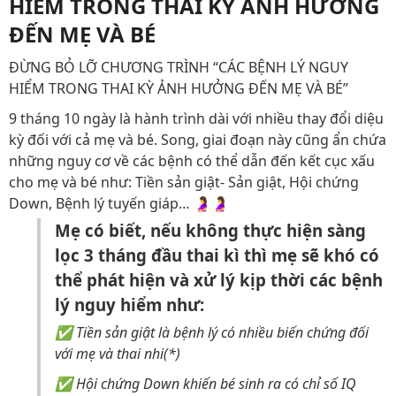
HIỂM TRONG THAI KỲ ẢNH HƯỞNG
ĐẾN MẸ VÀ BÉ
ĐỪNG BỎ LỠ CHƯƠNG TRÌNH “CÁC BỆNH LÝ NGUY
HIỂM TRONG THAI KỲ ẢNH HƯỞNG ĐẾN MẸ VÀ BÉ”
9 tháng 10 ngày là hành trình dài với nhiều thay đổi diệu
kỳ đối với cả mẹ và bé. Song, giai đoạn này cũng ẩn chứa
những nguy cơ về các bệnh có thể dẫn đến kết cục xấu
cho mẹ và bé như: Tiền sản giật- Sản giật, Hội chứng
Down, Bệnh lý tuyến giáp… 🤰🤰
Mẹ có biết, nếu không thực hiện sàng
lọc 3 tháng đầu thai kì thì mẹ sẽ khó có
thể phát hiện và xử lý kịp thời các bệnh
lý nguy hiểm như:
✅ Tiền sản giật là bệnh lý có nhiều biến chứng đối
với mẹ và thai nhi(*)
✅ Hội chứng Down khiến bé sinh ra có chỉ số IQ