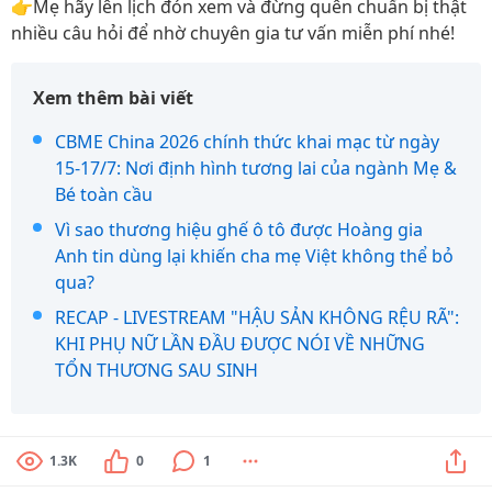
👉Mẹ hãy lên lịch đón xem và đừng quên chuẩn bị thật
nhiều câu hỏi để nhờ chuyên gia tư vấn miễn phí nhé!
Xem thêm bài viết
CBME China 2026 chính thức khai mạc từ ngày
15-17/7: Nơi định hình tương lai của ngành Mẹ &
Bé toàn cầu
Vì sao thương hiệu ghế ô tô được Hoàng gia
Anh tin dùng lại khiến cha mẹ Việt không thể bỏ
qua?
RECAP - LIVESTREAM "HẬU SẢN KHÔNG RỆU RÃ":
KHI PHỤ NỮ LẦN ĐẦU ĐƯỢC NÓI VỀ NHỮNG
TỔN THƯƠNG SAU SINH
1.3K
0
1