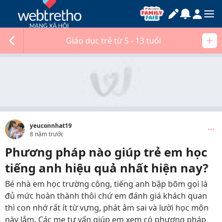
Giáo dục trẻ từ 5 - 13 tuổi
yeuconnhat19
8 năm trước
Phương pháp nào giúp trẻ em học
tiếng anh hiệu quả nhất hiện nay?
Bé nhà em học trường công, tiếng anh bập bõm gọi là
đủ mức hoàn thành thôi chứ em đánh giá khách quan
thì con nhớ rất ít từ vựng, phát âm sai và lười học môn
này lắm. Các mẹ tư vấn giúp em xem có phương pháp