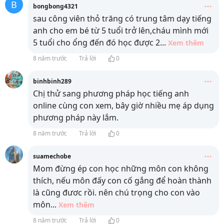
B
bongbong4321
sau công viên thỏ trăng có trung tâm dạy tiếng
anh cho em bé từ 5 tuổi trở lên,cháu mình mới
5 tuổi cho ổng đến đó học được 2
...
Xem thêm
8 năm trước
Trả lời
0
binhbinh289
Chị thử sang phương pháp học tiếng anh
online cùng con xem, bây giờ nhiều mẹ áp dụng
phương pháp này lắm.
8 năm trước
Trả lời
0
suamechobe
Mom đừng ép con học những môn con không
thích, nếu môn đấy con cố gắng để hoàn thành
là cũng đươc rồi. nên chú trọng cho con vào
môn
...
Xem thêm
8 năm trước
Trả lời
0