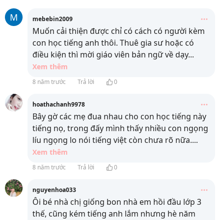
M
mebebin2009
Muốn cải thiện được chỉ có cách có người kèm
con học tiếng anh thôi. Thuê gia sư hoặc có
điều kiện thì mời giáo viên bản ngữ về dạy
...
Xem thêm
8 năm trước
Trả lời
0
hoathachanh9978
Bây gờ các mẹ đua nhau cho con học tiếng này
tiếng nọ, trong đấy mình thấy nhiều con ngọng
líu ngọng lo nói tiếng việt còn chưa rõ nữa.
...
Xem thêm
8 năm trước
Trả lời
0
nguyenhoa033
Ôi bé nhà chị giống bon nhà em hồi đầu lớp 3
thế, cũng kém tiếng anh lắm nhưng hè năm