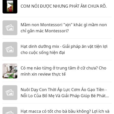
COM NÓI ĐƯỢC NHƯNG PHÁT ÂM CHƯA RÕ.
Mầm non Montessori "xịn" khác gì mầm non
chỉ gắn mác Montessori?
Hạt dinh dưỡng mix - Giải pháp ăn vặt tiện lợi
cho cuộc sống hiện đại
Có mẹ nào từng ở trung tâm ở cữ chưa? Cho
mình xin review thực tế
Nuôi Dạy Con Thời Áp Lực Cơm Áo Gạo Tiền -
Nỗi Lo Của Bố Mẹ Và Giải Pháp Giúp Bé Phát
Triển Toàn Diện
Hạt macca có tốt cho bà bầu không? Lợi ích và