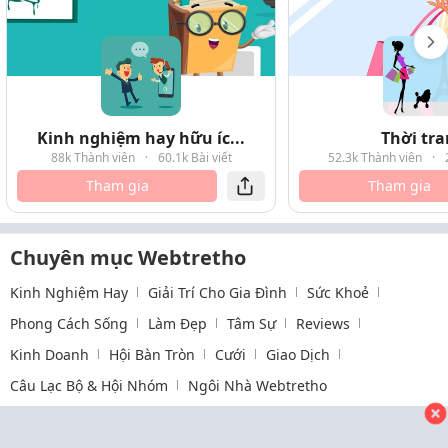
Kinh nghiệm hay hữu íc...
Thời tr
88k Thành viên
·
60.1k Bài viết
52.3k Thành viên
·
Tham gia
Tham gia
Chuyên mục Webtretho
Kinh Nghiệm Hay
Giải Trí Cho Gia Đình
Sức Khoẻ
Phong Cách Sống
Làm Đẹp
Tâm Sự
Reviews
Kinh Doanh
Hội Bàn Tròn
Cưới
Giao Dịch
Câu Lạc Bộ & Hội Nhóm
Ngôi Nhà Webtretho