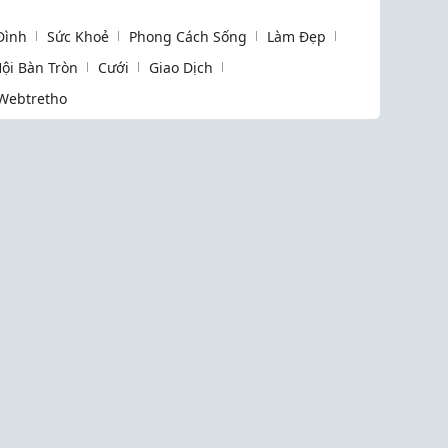
 Đình
Sức Khoẻ
Phong Cách Sống
Làm Đẹp
ội Bàn Tròn
Cưới
Giao Dịch
Webtretho