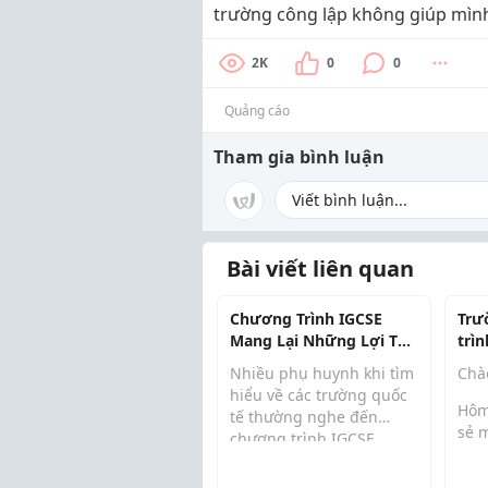
trường công lập không giúp mình
2K
0
0
Quảng cáo
Tham gia bình luận
Bài viết liên quan
Chương Trình IGCSE
Trư
Mang Lại Những Lợi Thế
trìn
Gì Cho Học Sinh?
Nam
Nhiều phụ huynh khi tìm
Chà
học
hiểu về các trường quốc
Hôm
tế thường nghe đến
sẻ 
chương trình IGCSE
trì
nhưng chưa thực sự hiểu
con,
chương trình này khác gì