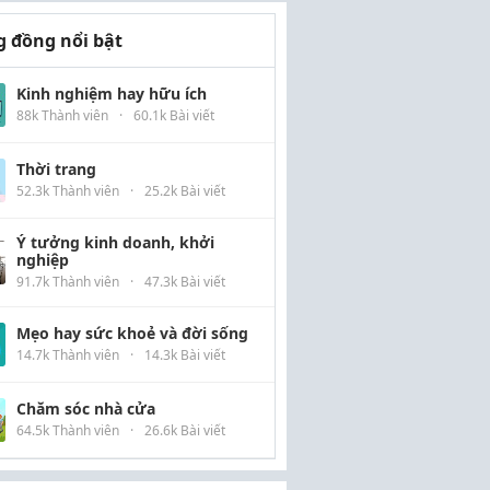
 đồng nổi bật
Kinh nghiệm hay hữu ích
88k Thành viên
·
60.1k Bài viết
Thời trang
52.3k Thành viên
·
25.2k Bài viết
Ý tưởng kinh doanh, khởi
nghiệp
91.7k Thành viên
·
47.3k Bài viết
Mẹo hay sức khoẻ và đời sống
14.7k Thành viên
·
14.3k Bài viết
Chăm sóc nhà cửa
64.5k Thành viên
·
26.6k Bài viết