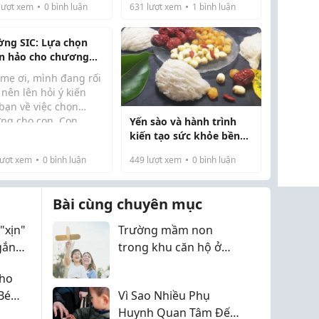
h đang ở tuổi cấp 3.
lượt xem
0
bình luận
631
lượt xem
1
bình luận
c hẳn nhiều mẹ cũng
g trải qua những nỗi
ờng SIC: Lựa chọn
lắng giống như mình:
n hảo cho chương
.
h THPT Úc tại Việt
 mẹ ơi, mình đang rối
 với lộ trình vào đại
nên lên hỏi ý kiến
 quốc tế
bạn về việc chọn
ờng cho con. Con
Yến sào và hành trình
h chuẩn bị bước vào
kiến tạo sức khỏe bền
ơng trình THPT và
vững cho thế hệ tương
ượt xem
0
bình luận
449
lượt xem
0
bình luận
h đang phân vân
lai
ng biết lựa chọn
ờng nào phù hợp. Bây
Bài cùng chuyên mục
..
"xịn"
Trường mầm non
gắn
trong khu căn hộ ở
Bình Thạnh có ổn
Cho
không?
Bé
Vì Sao Nhiều Phụ
Huynh Quan Tâm Đến