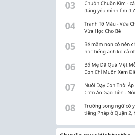
0
3
Chuồn Chuồn Kim - cái
đáng yêu mình tìm đư
Q10
0
4
Tranh Tô Màu - Vừa C
Vừa Học Cho Bé
0
5
Bé mầm non có nên ch
học tiếng anh ko cả n
0
6
Bố Mẹ Đã Quá Mệt Mỏ
Con Chỉ Muốn Xem Đi
Thoại? Đã Đến Lúc Th
0
7
Nuôi Dạy Con Thời Áp
Mùa Hè Của Bé
Cơm Áo Gạo Tiền - Nỗi
Của Bố Mẹ Và Giải Ph
0
8
Trường song ngữ có y
Giúp Bé Phát Triển To
tiếng Pháp ở Quận 2,
Diện
gặp