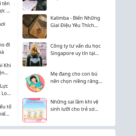
 tên
Glenn Doman?
ợc ở
Kalimba - Biến Những
hơi
Giai Điệu Yêu Thích
Thành Kỷ Niệm
o đi
Công ty tư vấn du học
hà
Singapore uy tín tại
TP.HCM - Tiêu chí lựa
i Khi
chọn 2026
ện
Mẹ đang cho con bú
ay Đổi
nên chọn niềng răng
 Lực
mắc cài hay invisalign?
 Lo
áp
Những sai lầm khi vệ
ếu tố
àn
sinh lưỡi cho trẻ sơ
 hiếm
sinh cha mẹ cần tránh