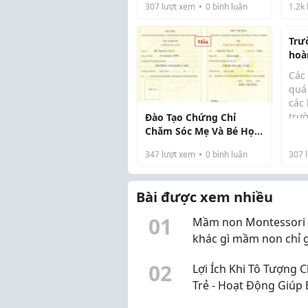
mìn
307
lượt xem
0
bình luận
1.2k
so với các chương trình
Chắ
trung học khác. Trên thực
đan
tế, IGCSE không...
Trư
lo 
hoà
lựa..
trìn
Các
Nam
quá 
học
các 
trư
Đào Tạo Chứng Chỉ
mìn
Chăm Sóc Mẹ Và Bé Học
chư
Trực Tiếp Tại Quận 10
347
lượt xem
0
bình luận
307
l
mìn
khô
trư
Bài được xem nhiều
giờ .
0
1
Mầm non Montessori 
khác gì mầm non chỉ 
mác Montessori?
0
2
Lợi Ích Khi Tô Tượng 
Trẻ - Hoạt Động Giúp 
Phát Triển Toàn Diện