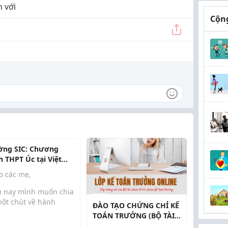
 với
Cộng
ờng SIC: Chương
h THPT Úc tại Việt
 và lộ trình vào đại
o các mẹ,
 quốc tế
 nay mình muốn chia
một chút về hành
ĐÀO TẠO CHỨNG CHỈ KẾ
nh chọn trường cho
TOÁN TRƯỞNG (BỘ TÀI
 đặc biệt là khi con
CHÍNH CẤP CHỨNG CHỈ)