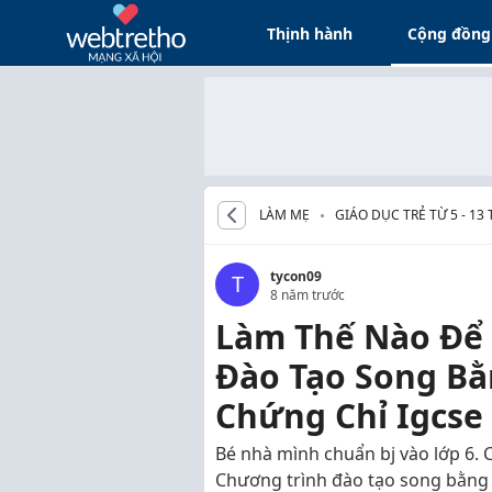
Thịnh hành
Cộng đồng
LÀM MẸ
GIÁO DỤC TRẺ TỪ 5 - 13
tycon09
T
8 năm trước
Làm Thế Nào Để 
Đào Tạo Song Bằ
Chứng Chỉ Igcse
Bé nhà mình chuẩn bj vào lớp 6. 
Chương trình đào tạo song bằng 