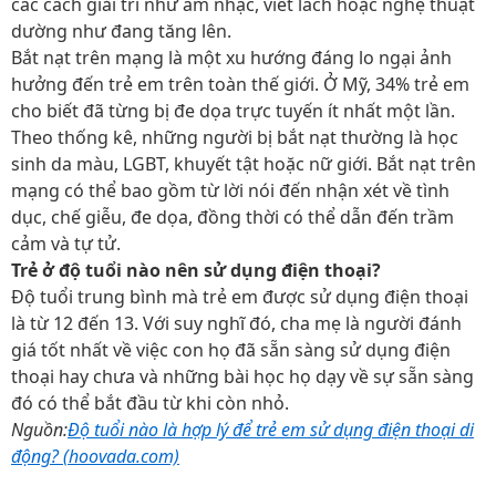
các cách giải trí như âm nhạc, viết lách hoặc nghệ thuật
dường như đang tăng lên.
Bắt nạt trên mạng là một xu hướng đáng lo ngại ảnh
hưởng đến trẻ em trên toàn thế giới. Ở Mỹ, 34% trẻ em
cho biết đã từng bị đe dọa trực tuyến ít nhất một lần.
Theo thống kê, những người bị bắt nạt thường là học
sinh da màu, LGBT, khuyết tật hoặc nữ giới. Bắt nạt trên
mạng có thể bao gồm từ lời nói đến nhận xét về tình
dục, chế giễu, đe dọa, đồng thời có thể dẫn đến trầm
cảm và tự tử.
Trẻ ở độ tuổi nào nên sử dụng điện thoại?
Độ tuổi trung bình mà trẻ em được sử dụng điện thoại
là từ 12 đến 13. Với suy nghĩ đó, cha mẹ là người đánh
giá tốt nhất về việc con họ đã sẵn sàng sử dụng điện
thoại hay chưa và những bài học họ dạy về sự sẵn sàng
đó có thể bắt đầu từ khi còn nhỏ.
Nguồn:
Độ tuổi nào là hợp lý để trẻ em sử dụng điện thoại di
động? (hoovada.com)