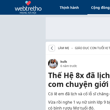
Thịnh hành
Cộng đồng
LÀM MẸ
GIÁO DỤC CON TUỔI VỊ 
hvlh
6 năm trước
Thế Hệ 8x đã lịch
com chuyện giới
Có lẽ em đã lịch và cố lỗ sĩ chăng
Vừa rồi nghe 1 vụ nữ sinh lớp 9 
có bình rượu Mơ tuổi đó.