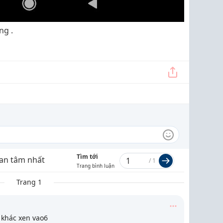
ng .
Tìm tới
an tâm nhất
/
1
Trang bình luận
Trang 1
g khác xen vao6