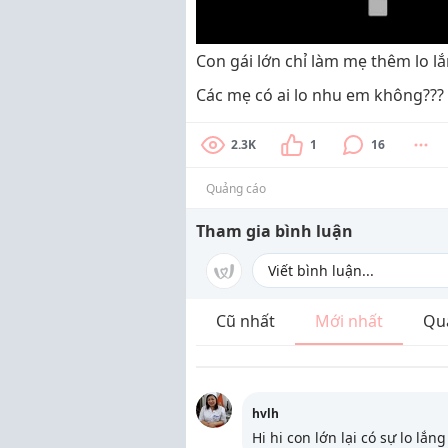
Con gái lớn chỉ làm mẹ thêm lo lắ
Các mẹ có ai lo nhu em không???
2.3K
1
16
Quảng cáo
Tham gia bình luận
Cũ nhất
Mới nhất
Qu
hvlh
Hi hi con lớn lại có sự lo lắn