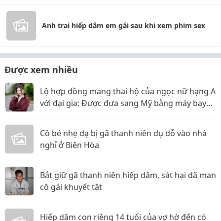
Anh trai hiếp dâm em gái sau khi xem phim sex
Được xem nhiều
Lộ hợp đồng mang thai hộ của ngọc nữ hạng A
với đại gia: Được đưa sang Mỹ bằng máy bay
riêng, nhưng lật kèo ôm trăm tỷ bỏ trốn?
Cô bé nhẹ dạ bị gã thanh niên dụ dỗ vào nhà
nghỉ ở Biên Hòa
Bắt giữ gã thanh niên hiếp dâm, sát hại dã man
cô gái khuyết tật
Hiếp dâm con riêng 14 tuổi của vợ hờ đến có