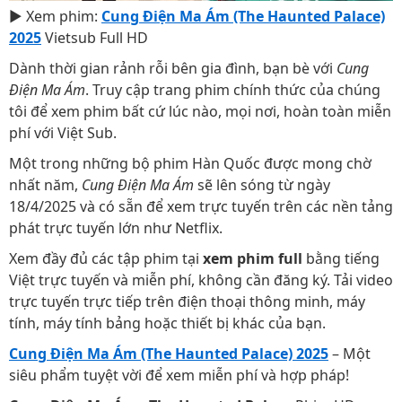
▶ Xem phim:
Cung Điện Ma Ám (The Haunted Palace)
2025
Vietsub Full HD
Dành thời gian rảnh rỗi bên gia đình, bạn bè với
Cung
Điện Ma Ám
. Truy cập trang phim chính thức của chúng
tôi để xem phim bất cứ lúc nào, mọi nơi, hoàn toàn miễn
phí với Việt Sub.
Một trong những bộ phim Hàn Quốc được mong chờ
nhất năm,
Cung Điện Ma Ám
sẽ lên sóng từ ngày
18/4/2025 và có sẵn để xem trực tuyến trên các nền tảng
phát trực tuyến lớn như Netflix.
Xem đầy đủ các tập phim tại
xem phim full
bằng tiếng
Việt trực tuyến và miễn phí, không cần đăng ký. Tải video
trực tuyến trực tiếp trên điện thoại thông minh, máy
tính, máy tính bảng hoặc thiết bị khác của bạn.
Cung Điện Ma Ám (The Haunted Palace) 2025
– Một
siêu phẩm tuyệt vời để xem miễn phí và hợp pháp!