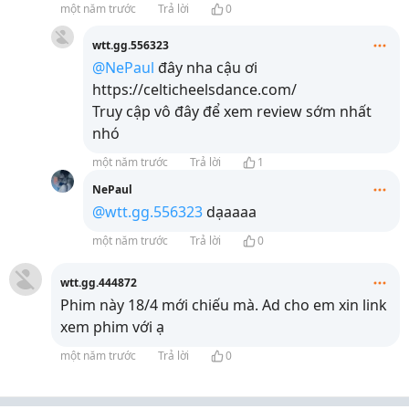
một năm trước
Trả lời
0
wtt.gg.556323
@NePaul
đây nha cậu ơi
https://celticheelsdance.com/
Truy cập vô đây để xem review sớm nhất
nhó
một năm trước
Trả lời
1
NePaul
@wtt.gg.556323
dạaaaa
một năm trước
Trả lời
0
wtt.gg.444872
Phim này 18/4 mới chiếu mà. Ad cho em xin link
xem phim với ạ
một năm trước
Trả lời
0