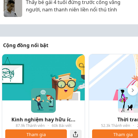
Thấy bé gái 4 tuổi đứng trước cổng vắng
người, nam thanh niên liền nổi thú tính
Cộng đồng nổi bật
Kinh nghiệm hay hữu íc...
Thời tr
87.9k Thành viên
·
60k Bài viết
52.3k Thành viên
·
Tham gia
Tham gia