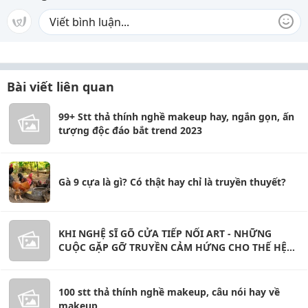
Bài viết liên quan
99+ Stt thả thính nghề makeup hay, ngắn gọn, ấn
tượng độc đáo bắt trend 2023
Gà 9 cựa là gì? Có thật hay chỉ là truyền thuyết?
KHI NGHỆ SĨ GÕ CỬA TIẾP NỐI ART - NHỮNG
CUỘC GẶP GỠ TRUYỀN CẢM HỨNG CHO THẾ HỆ
TRẺ YÊU NGHỆ THUẬT
100 stt thả thính nghề makeup, câu nói hay về
makeup