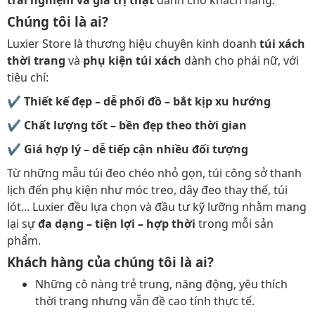
trải nghiệm và giá trị thật
dành cho khách hàng.
Chúng tôi là ai?
Luxier Store là thương hiệu chuyên kinh doanh
túi xách
thời trang
và
phụ kiện túi xách
dành cho phái nữ, với
tiêu chí:
✔
Thiết kế đẹp – dễ phối đồ – bắt kịp xu hướng
✔
Chất lượng tốt – bền đẹp theo thời gian
✔
Giá hợp lý – dễ tiếp cận nhiều đối tượng
Từ những mẫu túi đeo chéo nhỏ gọn, túi công sở thanh
lịch đến phụ kiện như móc treo, dây đeo thay thế, túi
lót... Luxier đều lựa chọn và đầu tư kỹ lưỡng nhằm mang
lại sự
đa dạng – tiện lợi – hợp thời
trong mỗi sản
phẩm.
Khách hàng của chúng tôi là ai?
Những cô nàng trẻ trung, năng động, yêu thích
thời trang nhưng vẫn đề cao tính thực tế.