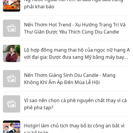
phải khai báo
Nến Thơm Hot Trend - Xu Hướng Trang Trí Và
Thư Giãn Được Yêu Thích Cùng Dịu Candle
Lộ hợp đồng mang thai hộ của ngọc nữ hạng A
với đại gia: Được đưa sang Mỹ bằng máy bay
riêng, nhưng lật kèo ôm trăm tỷ bỏ trốn?
Nến Thơm Giáng Sinh Dịu Candle - Mang
Không Khí Ấm Áp Đến Mùa Lễ Hội
Vì sao nên chọn cà phê nguyên chất thay vì cà
phê pha tạp?
Hotgirl làm chủ tịch thay bố bị công an bắt vì
sai kế toán